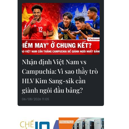
Nhận định Việt Nam vs
Campuchia: Vì sao thầy trò
HLV Kim Sang-sik cần
giành ngôi đầu bảng?
06/08/2026 11:05