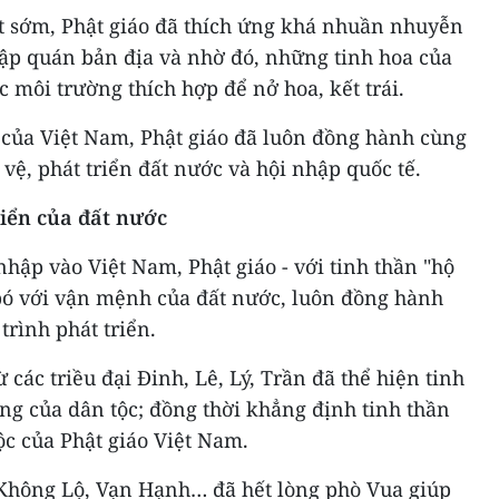
t sớm, Phật giáo đã thích ứng khá nhuần nhuyễn
tập quán bản địa và nhờ đó, những tinh hoa của
c môi trường thích hợp để nở hoa, kết trái.
ử của Việt Nam, Phật giáo đã luôn đồng hành cùng
vệ, phát triển đất nước và hội nhập quốc tế.
iển của đất nước
hập vào Việt Nam, Phật giáo - với tinh thần "hộ
bó với vận mệnh của đất nước, luôn đồng hành
trình phát triển.
ừ các triều đại Đinh, Lê, Lý, Trần đã thể hiện tinh
ũng của dân tộc; đồng thời khẳng định tinh thần
ộc của Phật giáo Việt Nam.
 Không Lộ, Vạn Hạnh… đã hết lòng phò Vua giúp