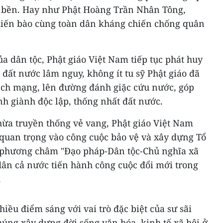
g bền. Hay như Phật Hoàng Trần Nhân Tông,
hiến bào cùng toàn dân kháng chiến chống quân
a dân tộc, Phật giáo Việt Nam tiếp tục phát huy
 đất nước lâm nguy, không ít tu sỹ Phật giáo đã
ách mạng, lên đường đánh giặc cứu nước, góp
h giành độc lập, thống nhất đất nước.
hừa truyền thống vẻ vang, Phật giáo Việt Nam
 quan trọng vào công cuộc bảo vệ và xây dựng Tổ
i phương châm "Đạo pháp-Dân tộc-Chủ nghĩa xã
ân cả nước tiến hành công cuộc đổi mới trong
.
iều điểm sáng với vai trò đặc biệt của sư sãi
úng xây dựng đời sống văn hóa, kinh tế xã hội ở