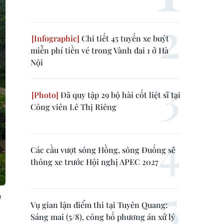
Chi tiết 45 tuyến xe buýt
miễn phí tiền vé trong Vành đai 1 ở Hà
Nội
Đã quy tập 29 bộ hài cốt liệt sĩ tại
Công viên Lê Thị Riêng
Các cầu vượt sông Hồng, sông Đuống sẽ
thông xe trước Hội nghị APEC 2027
à
Vụ gian lận điểm thi tại Tuyên Quang:
Sáng mai (5/8), công bố phương án xử lý