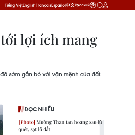
Tiếng Việt
English
Français
Español
中文
Русский
tới lợi ích mang
 - đã sớm gắn bó với vận mệnh của đất
ĐỌC NHIỀU
Mường Than tan hoang sau lũ
quét, sạt lở đất