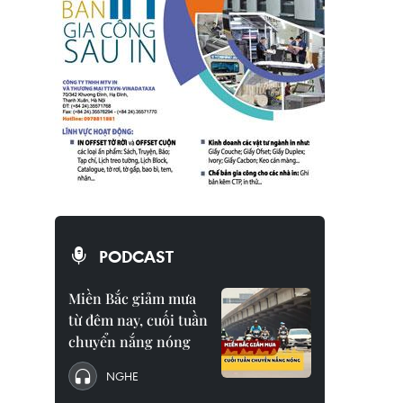
PODCAST
Miền Bắc giảm mưa
từ đêm nay, cuối tuần
chuyển nắng nóng
NGHE