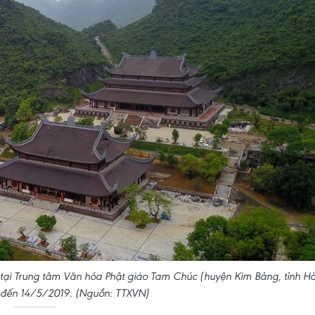
a tại Trung tâm Văn hóa Phật giáo Tam Chúc (huyện Kim Bảng, tỉnh H
 đến 14/5/2019. (Nguồn: TTXVN)