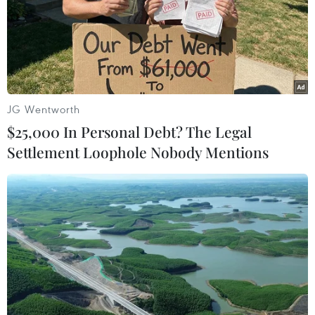
TIN LIÊN QUAN
JG Wentworth
$25,000 In Personal Debt? The Legal
Settlement Loophole Nobody Mentions
Thủ tướng hoan nghênh Đắk Nông kiên
quyết xử lý hành vi phá rừng