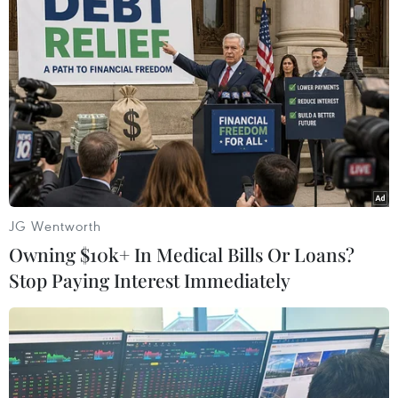
ty, bao gồm: Công ty cổ phần Phát triển đầu tư
Thái Sơn (Thành phố Hồ Chí Minh); Công ty cổ
phần Tập đoàn Đầu tư xây dựng Cường Thịnh
Thi (tỉnh Ninh Bình); và Công ty cổ phần Tư vấn
đầu tư xây dựng và thương mại Dương Đạt Gia
Lai (tỉnh Gia Lai). Đơn vị giám sát là Ban Quản
lý dự án giao thông, dân dụng, công nghiệp tỉnh
Đắk Nông./.
JG Wentworth
(TTXVN/Vietnam+)
Owning $10k+ In Medical Bills Or Loans?
Stop Paying Interest Immediately