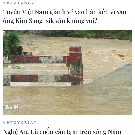
vietnamplus.vn
Tuyển Việt Nam giành vé vào bán kết, vì sao
ông Kim Sang-sik vẫn không vui?
Đắk Nông: Sập bờ kè trụ sở Phòng Cảnh
sát giao thông, 1 người tử vong
28/09/2020 05:02
Tai nạn xảy ra khi một nhóm công nhân gồm 6 người
đang làm việc ở sát bờ kè phía ngoài trụ sở Phòng
Cảnh sát giao thông - một đoạn bờ kè bằng đá dài
khoảng 10 m đổ sập, vùi lấp anh Hồ Tiến Dũng.
vietnamplus.vn
Nghệ An: Lũ cuốn cầu tạm trên sông Nậm