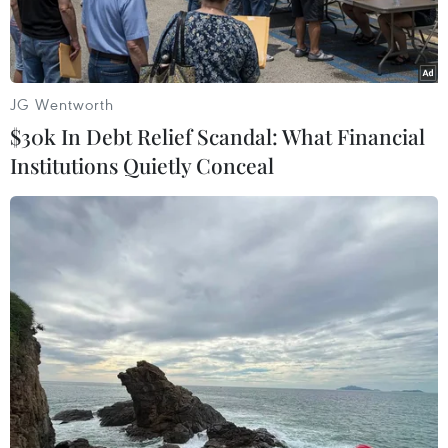
trình.
JG Wentworth
$30k In Debt Relief Scandal: What Financial
Institutions Quietly Conceal
Bí thư Tỉnh ủy Đắk Nông (thứ ba từ phải sang, người đội mũ cối)
khảo sát, chỉ đạo việc kiểm định, khắc phục sự cố sạt lở. (Ảnh:
Hưng Thịnh/TTXVN)
Ngày 30/10, ông Ngô Thanh Danh, Bí thư Tỉnh