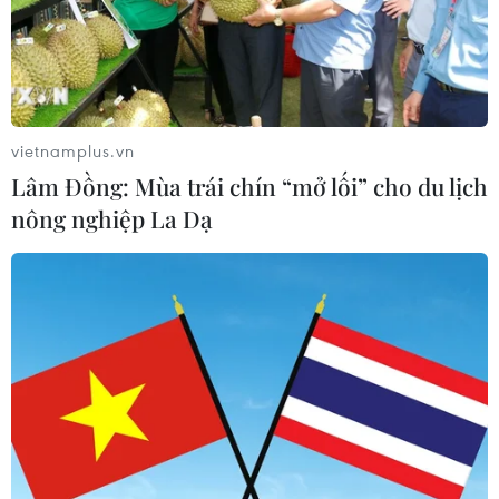
vietnamplus.vn
Lâm Đồng: Mùa trái chín “mở lối” cho du lịch
nông nghiệp La Dạ