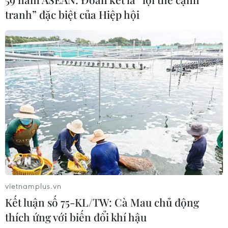
tranh” đặc biệt của Hiệp hội
Hà Nội sắp xếp trường học - cuộc
chuyển đổi về tư duy quản trị giáo
dục
08/08/2026 02:51
Xem thêm
vietnamplus.vn
CƠ QUAN CHỦ QUẢN: THÔNG TẤN XÃ VIỆT NAM
Kết luận số 75-KL/TW: Cà Mau chủ động
Tổng Biên tập: TRẦN TIẾN DUẨN
thích ứng với biến đổi khí hậu