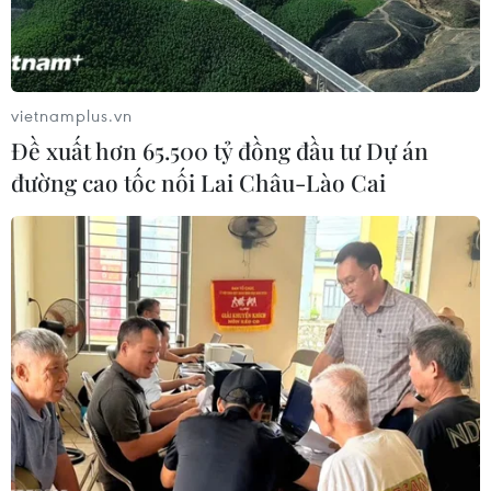
09/02/2018 13:08
Chiều 9/2, Thủ tướng Nguyễn Xuân Phúc và lãnh đạo
các bộ, ngành Trung ương đã có buổi làm việc với cán
bộ chủ chốt tỉnh Đắk Nông ​- vùng đất nằm ở cửa ngõ
vietnamplus.vn
phía Tây Nam của Tây Nguyên.
Đề xuất hơn 65.500 tỷ đồng đầu tư Dự án
đường cao tốc nối Lai Châu-Lào Cai