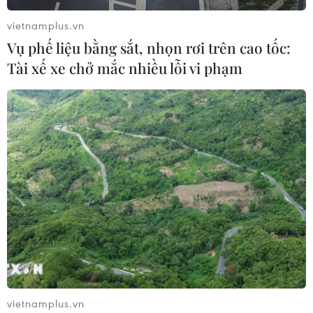
vietnamplus.vn
Vụ phế liệu bằng sắt, nhọn rơi trên cao tốc:
Tài xế xe chở mắc nhiều lỗi vi phạm
TIN CÙNG CHUYÊN MỤC
Hiện trường vụ ghe gỗ phát
nổ trên sông Sài Gòn khiến một
vietnamplus.vn
người thiệt mạng