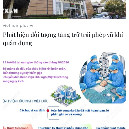
công, sẽ cán mốc vận hành từ tháng
4/2027
08/08/2026 04:30
vietnamplus.vn
Phát hiện đối tượng tàng trữ trái phép vũ khí
Tây Ninh ngăn chặn, xử lý nghiêm
quân dụng
các vụ việc xâm phạm quyền sở hữu
trí tuệ
08/08/2026 04:29
Dắt chó đi dạo không đúng quy
định, bị phạt đến 2 triệu đồng?
08/08/2026 04:16
Bảo đảm quốc phòng, an ninh quốc
gia song không cản trở hoạt động