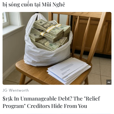
Quân, sự cố sụt lún, sạt trượt vừa qua chưa ảnh
bị sóng cuốn tại Mũi Nghê
hưởng đến Nhà máy luyện nhôm và các hạng
mục đơn vị này đã đầu tư, xây dựng tại Khu
công nghiệp Nhân Cơ. Tuy nhiên, khi hoàn
thành việc lắp đặt nhà máy, dây chuyền luyện
nhôm, các sự cố tương tự (nếu có) sẽ ảnh hưởng
rất lớn.
Cũng theo ông Nguyễn Vũ Hưng, mong muốn
của đơn vị này là ngành chức năng sớm xác
định rõ nguyên nhân sụt lún, sạt trượt, đồng
thời có giải pháp căn cơ, bền vững để khắc phục
tình trạng này.
JG Wentworth
Như TTXVN đã thông tin, dự án cơ sở hạ tầng kỹ
$15k In Unmanageable Debt? The "Relief
thuật bên trong và bên ngoài hàng rào Khu công
Program" Creditors Hide From You
nghiệp Nhân Cơ được khởi công xây dựng vào