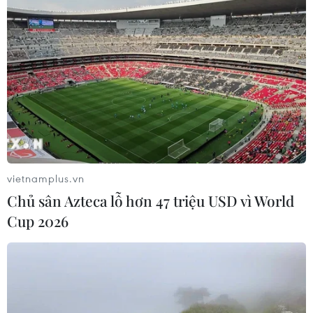
chính 380 triệu đồng đối với Công ty Chăn nuôi Quảng
Sơn ở thành phố Biên Hòa, tỉnh Đồng Nai do có hành vi
xây dựng trang trại chăn nuôi không xin phép.
vietnamplus.vn
Chủ sân Azteca lỗ hơn 47 triệu USD vì World
Cup 2026