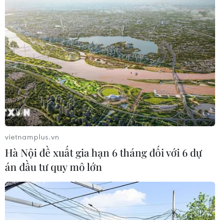
Phó Tổng Biên tập: NGUYỄN THỊ TÁM, KHÚC THANH
THỦY
Sở hữu trí tuệ
Quy định sử dụng
RSS
Hỗ trợ
Ngôn ngữ
TTXVN
Dịch vụ tin
Quảng cáo
Liên hệ
vietnamplus.vn
Hà Nội đề xuất gia hạn 6 tháng đối với 6 dự
Giấy phép số: 1374/GP-BTTTT do Bộ Thông tin và Truyền thông
án đầu tư quy mô lớn
cấp ngày 11/9/2008.
Quảng cáo: Phó TBT Nguyễn Thị Tám: 093.5958688, Email:
tamvna@gmail.com
Điện thoại: (024) 39411349 - (024) 39411348, Fax: (024)