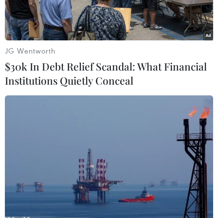
năm 2017.
JG Wentworth
$30k In Debt Relief Scandal: What Financial
Institutions Quietly Conceal
(Ảnh minh họa: TTXVN)
Theo Thông tư số 18/2021/TT-BGDĐT vừa Bộ
Giáo dục và Đào tạo ban hành về Quy chế tuyển
sinh và đào tạo trình độ tiến sỹ (sẽ có hiệu lực từ