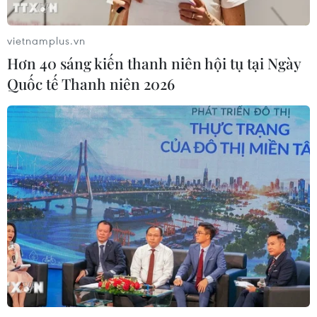
vietnamplus.vn
Hơn 40 sáng kiến thanh niên hội tụ tại Ngày
Quốc tế Thanh niên 2026
TIN CÙNG CHUYÊN MỤC
Trường đại học sư phạm đầu tiên
công bố điểm chuẩn năm 2026
09/08/2026 09:43