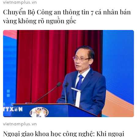
vietnamplus.vn
Chuyển Bộ Công an thông tin 7 cá nhân bán
vàng không rõ nguồn gốc
Tranh cãi về điều kiện chứng chỉ ngoại
ngữ đầu vào đào tạo tiến sỹ
14/07/2021 08:55
Theo Thông tư 18 vừa được Bộ GD&ĐT ban hành về Quy
chế tuyển sinh và đào tạo trình độ tiến sỹ, yêu cầu về
trình độ ngoại ngữ của đối tượng dự tuyển là có chứng
chỉ ngoại ngữ TOEFL iBT là 46 điểm.
vietnamplus.vn
Ngoại giao khoa học công nghệ: Khi ngoại