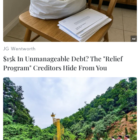
TIN LIÊN QUAN
JG Wentworth
$15k In Unmanageable Debt? The "Relief
Program" Creditors Hide From You
Nhà khoa học trẻ đam mê nghiên cứu phát
triển vật liệu mới