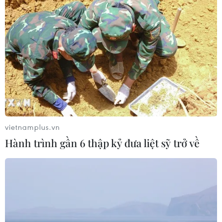
Giáo dục trước thềm năm học mới:
Tái cấu trúc mạng lưới, đổi mới tư
duy quản trị
09/08/2026 04:23
Hôm nay, các trường đại học bắt đầu
công bố điểm chuẩn năm 2026
09/08/2026 04:21
vietnamplus.vn
Hành trình gần 6 thập kỷ đưa liệt sỹ trở về
Olympic Trí tuệ nhân
tạo quốc tế 2026: 7/8 học sinh Việt
Nam đoạt huy chương
08/08/2026 14:24
Sáp nhập Trường Đại học Văn hóa,