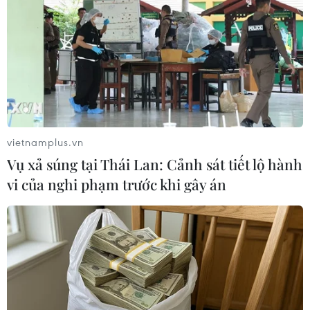
vietnamplus.vn
#Quy chế đào tạo tiễn sỹ
#quy chế 18
Vụ xả súng tại Thái Lan: Cảnh sát tiết lộ hành
#Quy chế năm 2017
#Bộ Giáo dục và Đào tạo
vi của nghi phạm trước khi gây án
Theo dõi VietnamPlus