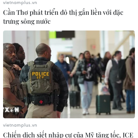
vietnamplus.vn
Cần Thơ phát triển đô thị gắn liền với đặc
Điểm chuẩn Trường Đại học
trưng sông nước
Phenikaa dao động từ 18 đến 27 điểm
09/08/2026 09:23
Ngành nào dẫn đầu số điểm của
Trường Đại học Khoa học Tự nhiên,
Đại học Quốc gia Hà Nội năm 2026?
09/08/2026 08:52
Hải Phòng dự kiến còn 780 trường
mầm non, tiểu học và THCS công lập
09/08/2026 08:42
vietnamplus.vn
Chiến dịch siết nhập cư của Mỹ tăng tốc, ICE