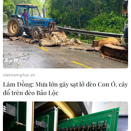
vietnamplus.vn
Lâm Đồng: Mưa lớn gây sạt lở đèo Con Ó, cây
đổ trên đèo Bảo Lộc