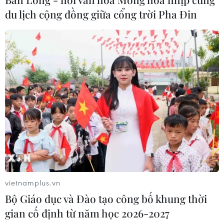
21/07/2026 10:49
du lịch cộng đồng giữa cổng trời Pha Đin
Quan hệ đặc biệt Việt Nam-Lào sẽ
mãi phát triển đi vào chiều sâu
20/07/2026 10:02
Xem thêm
vietnamplus.vn
Bộ Giáo dục và Đào tạo công bố khung thời
CƠ QUAN CHỦ QUẢN: THÔNG TẤN XÃ VIỆT NAM
gian cố định từ năm học 2026-2027
Tổng Biên tập: TRẦN TIẾN DUẨN