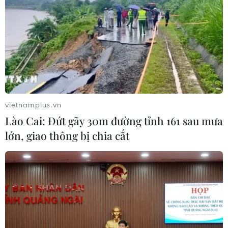
#Truyền hình mặt đất
#Truyền hình analog
#Đề án số hóa truyền hình
#Cục Tần số vô tuyến điện
vietnamplus.vn
#Thu sóng truyền hình
Lào Cai: Đứt gãy 30m đường tỉnh 161 sau mưa
lớn, giao thông bị chia cắt
Theo dõi VietnamPlus