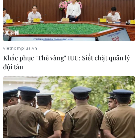
TIN LIÊN QUAN
vietnamplus.vn
Khắc phục "Thẻ vàng" IUU: Siết chặt quản lý
đội tàu
Tiếp tục tắt sóng truyền hình tương tự
mặt đất tại nhiều địa phương
14/02/2017 09:20