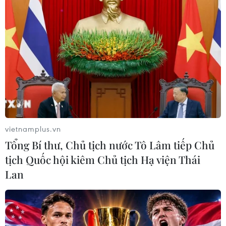
cần được đối xử bình đẳng với doanh nghiệp cung cấp
dịch vụ xuyên biên giới vào Việt Nam.
vietnamplus.vn
Tổng Bí thư, Chủ tịch nước Tô Lâm tiếp Chủ
tịch Quốc hội kiêm Chủ tịch Hạ viện Thái
Lan