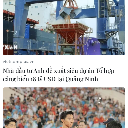
vietnamplus.vn
Nhà đầu tư Anh đề xuất siêu dự án Tổ hợp
cảng biển 18 tỷ USD tại Quảng Ninh