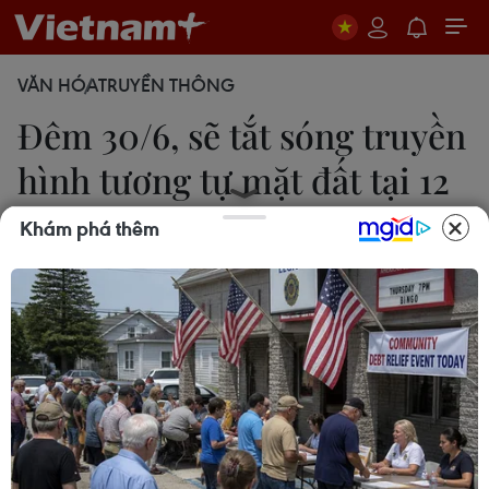
VĂN HÓA
TRUYỀN THÔNG
Đêm 30/6, sẽ tắt sóng truyền
hình tương tự mặt đất tại 12
tỉnh
Khám phá thêm
Ng.Bích
30/06/2019 02:09
Theo Cục Tần số vô tuyến điện, từ 24 giờ đêm
30/6/2019, 12 tỉnh thuộc nhóm 3 của Đề án Số
hóa truyền hình mặt đất sẽ ngừng phát sóng kênh
truyền hình tương tự mặt đất (truyền hình analog-