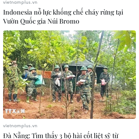
vietnamplus.vn
Indonesia nỗ lực khống chế cháy rừng tại
Vườn Quốc gia Núi Bromo
Yêu cầu kết thúc phát sóng truyền hình
truyền dẫn mặt đất trước 31/12
15/03/2018 22:00
Thủ tướng Chính phủ vừa quyết định sửa đổi, bổ sung
một số điều của Quyết định 2451/QĐ-TTg ngày
27/12/2011 phê duyệt Đề án số hóa truyền dẫn, phát
sóng truyền hình mặt đất đến năm 2020.
vietnamplus.vn
Đà Nẵng: Tìm thấy 3 bộ hài cốt liệt sỹ từ