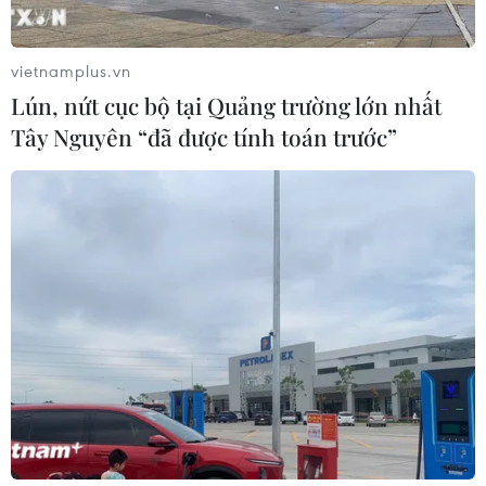
vietnamplus.vn
Lún, nứt cục bộ tại Quảng trường lớn nhất
Tây Nguyên “đã được tính toán trước”
TIN CÙNG CHUYÊN MỤC
Bản Lồng - nơi văn hóa Mông hòa
nhịp cùng du lịch cộng đồng giữa
cổng trời Pha Đin