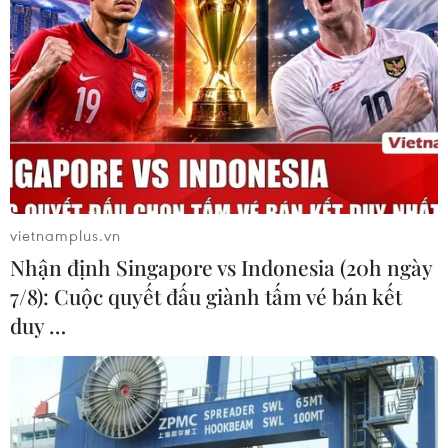
vietnamplus.vn
Nhận định Singapore vs Indonesia (20h ngày
7/8): Cuộc quyết đấu giành tấm vé bán kết
duy …