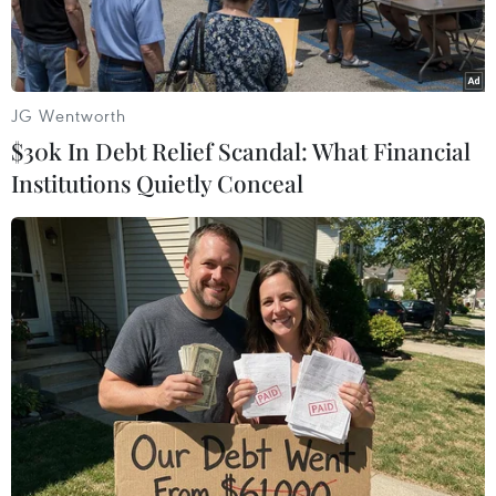
analog tivi)
JG Wentworth
$30k In Debt Relief Scandal: What Financial
Institutions Quietly Conceal
(Nguồn: Vietnam+)
Theo Cục Tần số vô tuyến điện (Bộ Thông tin và
Truyền thông), từ 24 giờ đêm 30/6/2019, 12 tỉnh
thuộc nhóm 3 của Đề án Số hóa truyền hình mặt
đất (Thanh Hóa, Nghệ An, Hà Tĩnh, Quảng Bình,