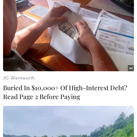
đất trước ngày 31/12/2020.
Việc thực hiện đề án số hóa truyền hình đúng
thời hạn là tiền đề quan trọng để giải phóng
băng tần 700Mhz nhằm sẵn sàng phát triển dịch
vụ di động băng 4G, 5G tại Việt Nam trong thời
gian tới./.
(TTXVN/Vietnam+)
JG Wentworth
Buried In $10,000+ Of High-Interest Debt?
Read Page 2 Before Paying