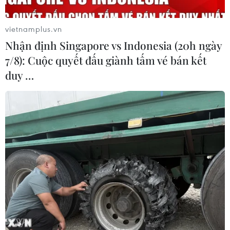
vietnamplus.vn
Nhận định Singapore vs Indonesia (20h ngày
7/8): Cuộc quyết đấu giành tấm vé bán kết
duy …
Điện Biên: Một trận động đất 3,2 độ xảy ra
tại huyện Mường Nhé
17/05/2019 04:31
Người dân ở khu vực huyện Mường Nhé cảm nhận rất
rõ các dư chấn. Tuy nhiên, động đất không gây ảnh
hưởng nhiều đến các công trình nhà cửa, công trình xây
dựng công cộng trên địa bàn.