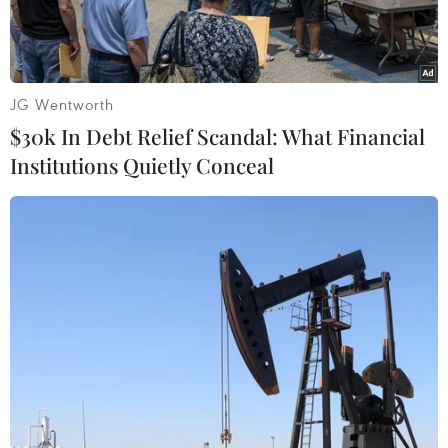
JG Wentworth
$30k In Debt Relief Scandal: What Financial
Institutions Quietly Conceal
Cán bộ Trạm địa chấn Điện Biên kiểm tra giản đồ cường độ
trận động đất. (Ảnh: Phan Tuấn Anh/TTXVN)
Ngày 24/8, trên địa bàn huyện Mường Nhé, tỉnh
Điện Biên đã xảy ra một trận động đất có cường
độ 2,8.