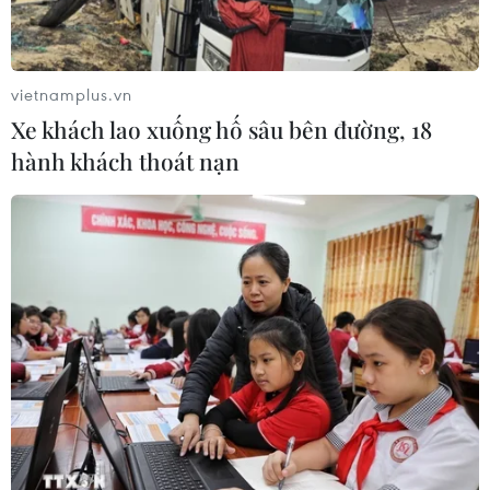
vietnamplus.vn
Xe khách lao xuống hố sâu bên đường, 18
hành khách thoát nạn
TIN CÙNG CHUYÊN MỤC
Cảnh báo lũ trên lưu vực sông Thao