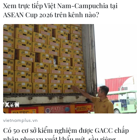
đã xảy ra một trận động đất với cường độ 4,0 độ.
Xem trực tiếp Việt Nam-Campuchia tại
ASEAN Cup 2026 trên kênh nào?
Viện Vật lý địa cầu ghi nhận dư chấn động
vietnamplus.vn
Có 50 cơ sở kiểm nghiệm được GACC chấp
đất 2,7 độ ở Điện Biên
nhận phục vụ xuất khẩu mít, sầu riêng