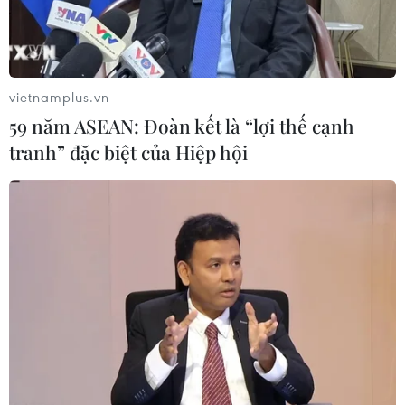
Đắk Lắk truy quét, xử lý tình trạng
phá rừng, lấn chiếm đất rừng
06/08/2026 12:36
vietnamplus.vn
59 năm ASEAN: Đoàn kết là “lợi thế cạnh
Cảnh báo mưa cường độ lớn trên
tranh” đặc biệt của Hiệp hội
100mm tại Bắc Bộ, Thanh Hóa và
Nghệ An
06/08/2026 10:23
Mưa lớn kéo dài gây nhiều thiệt hại
về nhà ở, giao thông tại tỉnh Sơn La
06/08/2026 09:48
Bất cập việc ngừng giao khoán quản