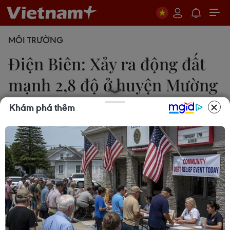
MÔI TRƯỜNG
Điện Biên: Xảy ra động đất
mạnh 2,8 độ ở huyện Mường
Nhé
Khám phá thêm
Khánh An-Tuấn Anh
24/08/2019 09:13
Tuy trận động đất có cường độ không lớn nhưng
do độ sâu chấn tiêu khá gần mặt đất nên người
dân ở khu vực Mường Nhé đã cảm nhận được sự
rung lắc do dư chấn trận động đất gây ra.