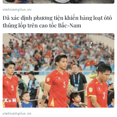
vietnamplus.vn
Đã xác định phương tiện khiến hàng loạt ôtô
thủng lốp trên cao tốc Bắc-Nam
Động đất tại Điện Biên, người dân cảm
nhận rõ rung lắc
21/05/2019 14:16
Vào lúc 17giờ 49 phút 28 giây chiều 21/5 theo giờ Hà
vietnamplus.vn
Nội, trên địa bàn huyện Điện Biên Đông, tỉnh Điện Biên