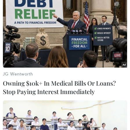
JG Wentworth
Owning $10k+ In Medical Bills Or Loans?
Stop Paying Interest Immediately
#Điện Biên
#Mường Nhé
#Động đất
#Chấn tiêu
#Rung lắc
Điện Biên