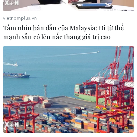
lý, bảo vệ rừng ở Nam Cát Tiên
06/08/2026 09:45
vietnamplus.vn
Tầm nhìn bán dẫn của Malaysia: Đi từ thế
mạnh sẵn có lên nấc thang giá trị cao
Bão Dolphin hướng vào miền Đông
Trung Quốc, cảnh báo mưa lớn trên
diện rộng
06/08/2026 08:36
Mở 1 cửa xả đáy hồ thủy điện Hòa
Bình vào 16 giờ ngày 6/8
06/08/2026 06:28
Quảng Trị: Mùa mưa lũ cận kề,