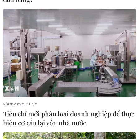
24/11/2021 12:09
Thủ tướng Chính phủ vừa ký Quyết định 1964/QĐ-TTg
phê duyệt Danh sách thành viên Ủy ban Quốc gia về
chuyển đổi số và lãnh đạo Tổ công tác giúp việc Ủy ban
Quốc gia về chuyển đổi số.
vietnamplus.vn
Tiêu chí mới phân loại doanh nghiệp để thực
hiện cơ cấu lại vốn nhà nước