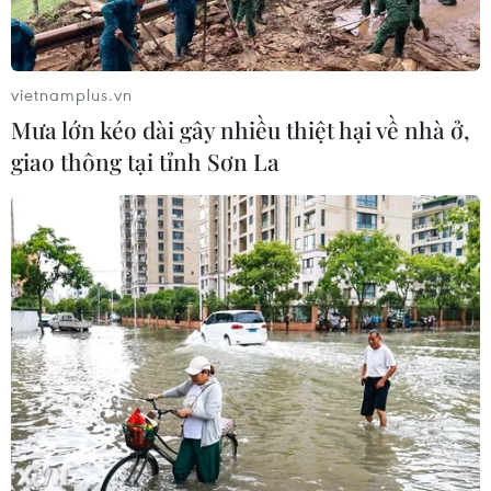
vietnamplus.vn
Mưa lớn kéo dài gây nhiều thiệt hại về nhà ở,
giao thông tại tỉnh Sơn La
TIN CÙNG CHUYÊN MỤC