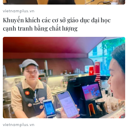
vietnamplus.vn
VNPT-VRG và cái “bắt tay” chiến
Khuyến khích các cơ sở giáo dục đại học
lược của để xây mô hình khu công
cạnh tranh bằng chất lượng
nghiệp công nghệ số
05/08/2026 02:59
Doanh thu của Apple tại Ấn Độ lần
đầu vượt 10 tỷ USD
05/08/2026 00:53
Mexico đứng thứ hai thế giới về xuất
khẩu sản phẩm phục vụ AI
05/08/2026 00:11
vietnamplus.vn