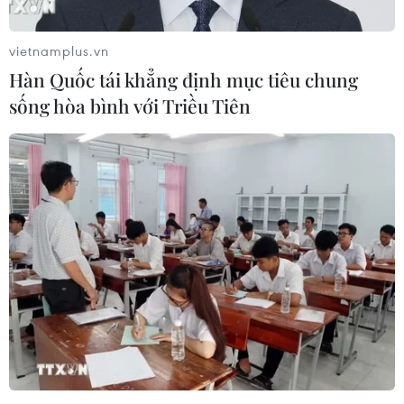
vietnamplus.vn
Hàn Quốc tái khẳng định mục tiêu chung
sống hòa bình với Triều Tiên
Thành lập Ban Chỉ đạo và Tổ công tác hỗ
trợ doanh nghiệp ngành TT-TT
17/05/2021 14:14
Ban Chỉ đạo và Tổ công tác hỗ trợ doanh nghiệp ngành
Thông tin và Truyền thông phát huy vai trò trong việc
tham mưu, tư vấn cho Bộ Thông tin Truyền thông thực
hiện các chiến lược quốc gia của ngành.