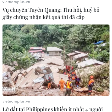
vietnamplus.vn
Vụ chuyên Tuyên Quang: Thu hồi, huỷ bỏ
giấy chứng nhận kết quả thi đã cấp
Việt Nam đang vươn lên mạnh mẽ trong
công nghệ thông tin, truyền thông
14/10/2021 15:22
vietnamplus.vn
Trong những năm qua, Việt Nam đã vươn lên, vượt
Lở đất tại Philippines khiến ít nhất 4 người