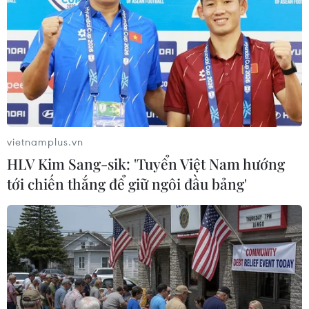
Theo dõi VietnamPlus
TIN LIÊN QUAN
vietnamplus.vn
HLV Kim Sang-sik: 'Tuyển Việt Nam hướng
tới chiến thắng để giữ ngôi đầu bảng'