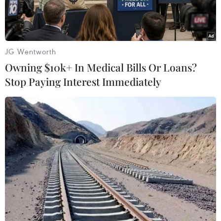
JG Wentworth
Owning $10k+ In Medical Bills Or Loans?
Stop Paying Interest Immediately
Ảnh minh họa. (Ảnh: Minh Sơn/Vietnam+)
Số liệu của Bộ Thông tin và Truyền thông cho
hay trong năm nay, doanh thu ngành thông tin
truyền thông đạt 3.462.170 tỷ đồng, cơ bản hoàn
thành 100% kế hoạch đặt ra và tăng trưởng 9%
so với năm 2020.