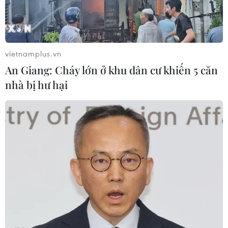
vietnamplus.vn
An Giang: Cháy lớn ở khu dân cư khiến 5 căn
Ngành Thông tin và Truyền
nhà bị hư hại
thông phát triển mạnh mẽ
13/01/2021 22:15
Mạng lưới bưu chính, viễn thông và hệ thống cơ sở hạ
tầng thông tin quốc gia đã có những bước phát triển
nhanh chóng trong năm 2020.