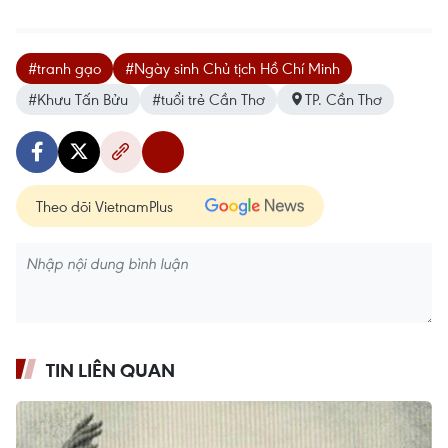
#tranh gạo
#Ngày sinh Chủ tịch Hồ Chí Minh
#Khưu Tấn Bửu
#tuổi trẻ Cần Thơ
TP. Cần Thơ
Theo dõi VietnamPlus
TIN LIÊN QUAN