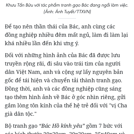
Khưu Tấn Bửu với tác phẩm tranh gạo Bác đang ngồi làm việc.
(Ảnh: Ánh Tuyết/TTXVN)
Để tạo nên thần thái của Bác, anh cùng các
đồng nghiệp nhiều đêm mất ngủ, làm đi làm lại
khá nhiều lần đến khi ưng ý.
Đối với những hình ảnh của Bác đã được lưu
truyền rộng rãi, đi sâu vào trái tim của người
dân Việt Nam, anh và cộng sự lấy nguyên bản
gốc để tái hiện và chuyển tải thành tranh gạo.
Đồng thời, anh và các đồng nghiệp cũng sáng
tạo thêm hình ảnh về Bác ở góc nhìn riêng, gửi
gắm lòng tôn kính của thế hệ trẻ đối với "vị Cha
già dân tộc."
Bộ tranh gạo
“Bác Hồ kính yêu”
gồm 7 bức với
các kích thước 20x30cm, 30x30cm, 25x40cm và