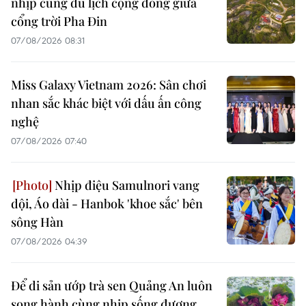
nhịp cùng du lịch cộng đồng giữa
cổng trời Pha Đin
07/08/2026 08:31
Miss Galaxy Vietnam 2026: Sân chơi
nhan sắc khác biệt với dấu ấn công
nghệ
07/08/2026 07:40
Nhịp điệu Samulnori vang
dội, Áo dài - Hanbok 'khoe sắc' bên
sông Hàn
07/08/2026 04:39
Để di sản ướp trà sen Quảng An luôn
song hành cùng nhịp sống đương