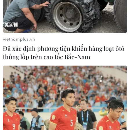
Ông Nguyễn Trọng Nghĩa, Ủy viên Bộ Chính trị, Bí thư Trung
ương Đảng, Trưởng Ban tuyên giáo Trung ương, phát biểu chỉ
vietnamplus.vn
đạo và kết luận hội nghị. (Ảnh: Thanh Tùng/TTXVN)
Đã xác định phương tiện khiến hàng loạt ôtô
Các đơn vị tiếp tục đổi mới mạnh mẽ nội dung,
thủng lốp trên cao tốc Bắc-Nam
phương thức, nâng cao chất lượng công tác điều
tra, nắm bắt, nghiên cứu dư luận xã hội, bảo
đảm khoa học, chính xác, khách quan, toàn diện
và độ tin cậy cao; quan tâm củng cố, nâng cấp tổ
chức bộ máy, nâng cao chất lượng, hiệu quả
hoạt động của đội ngũ cán bộ làm công tác dư
luận xã hội và cộng tác viên dư luận xã hội các
cấp.
Tại Hội nghị, Viện Dư luận xã hội, Ban Tuyên