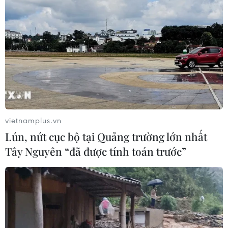
trước”
07/08/2026 09:27
Từ ngày 9/8, cảnh báo nắng nóng
diện rộng ở khu vực Bắc Bộ và Trung
Bộ
07/08/2026 08:58
vietnamplus.vn
Chia sẻ dữ liệu hạ tầng viễn thông
Lún, nứt cục bộ tại Quảng trường lớn nhất
phục vụ điều hành, ứng phó thiên tai
Tây Nguyên “đã được tính toán trước”
07/08/2026 08:45
Quân khu 7 đẩy mạnh ứng dụng
khoa học-công nghệ trong tìm kiếm,