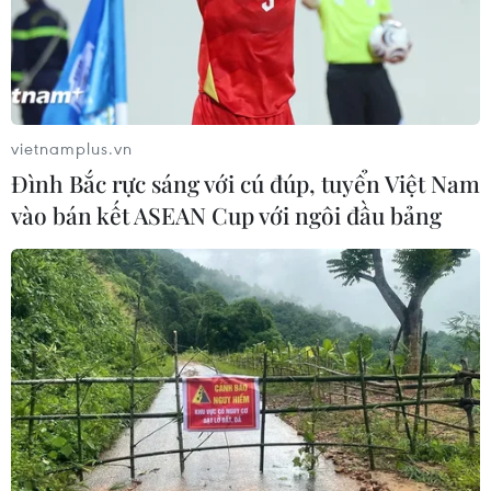
vietnamplus.vn
Đình Bắc rực sáng với cú đúp, tuyển Việt Nam
vào bán kết ASEAN Cup với ngôi đầu bảng