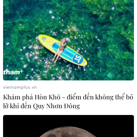
giải quyết thỏa đáng nhiều vụ việc
29/03/2024 11:26
Tại tọa đàm về đổi mới, nâng cao chất lượng điều tra,
nắm bắt, nghiên cứu dư luận xã hội, các đại biểu đánh
giá nhận thức của chính quyền các cấp về vị trí, vai trò,
tầm quan trọng của công tác này.
vietnamplus.vn
Khám phá Hòn Khô - điểm đến không thể bỏ
lỡ khi đến Quy Nhơn Đông