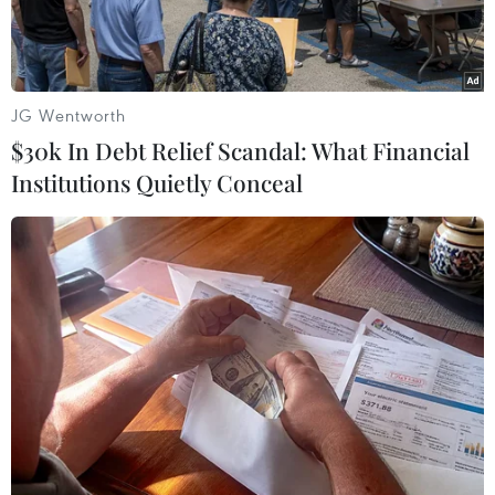
JG Wentworth
$30k In Debt Relief Scandal: What Financial
Institutions Quietly Conceal
Quang cảnh Hội nghị. (Ảnh: Thanh Tùng/TTXVN)
Ngày 31/7, tại thành phố Hải Phòng, Ban Tuyên
giáo Trung ương tổ chức Hội nghị toàn quốc
tổng kết 10 năm thực hiện Kết luận số 100-
KL/TW, ngày 18/8/2014 của Ban Bí thư (khóa XI)
về việc "Đổi mới và nâng cao chất lượng công