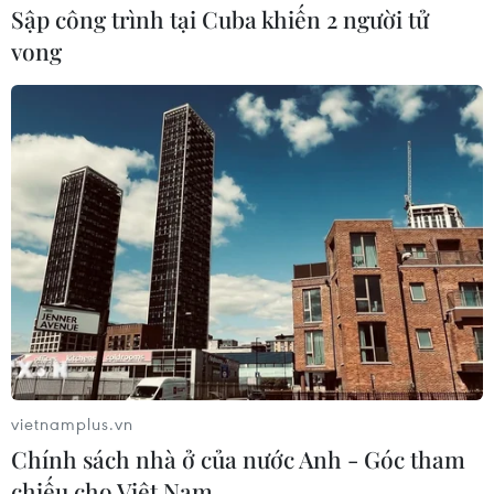
Sập công trình tại Cuba khiến 2 người tử
vong
#Dư luận xã hội
#Nghiên cứu dư luận xã hội
#Ban Tuyên giáo Trung ương
#Kết luận số 100- KL/TW
TP. Hải Phòng
Theo dõi VietnamPlus
vietnamplus.vn
Chính sách nhà ở của nước Anh - Góc tham
chiếu cho Việt Nam