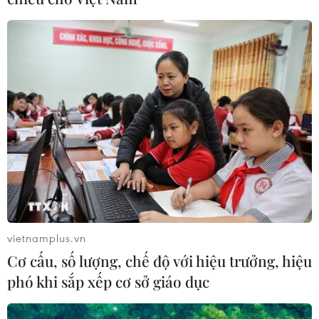
TIN LIÊN QUAN
vietnamplus.vn
Cơ cấu, số lượng, chế độ với hiệu trưởng, hiệu
phó khi sắp xếp cơ sở giáo dục
Kết quả điều tra dư luận xã hội góp phần