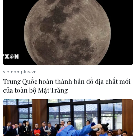
Công tác Dư luận Xã hội năm 2024 cần
tiếp tục tập trung đổi mới nội dung
19/12/2023 05:34
Với phương châm “nhạy bén, thiết thực, hiệu quả," công
tác Dư luận Xã hội cần tiếp tục quán triệt và nhận thức
sâu sắc, toàn diện về định hướng, chỉ đạo của Đảng với
vietnamplus.vn
công tác dư luận xã hội.
Trung Quốc hoàn thành bản đồ địa chất mới
của toàn bộ Mặt Trăng