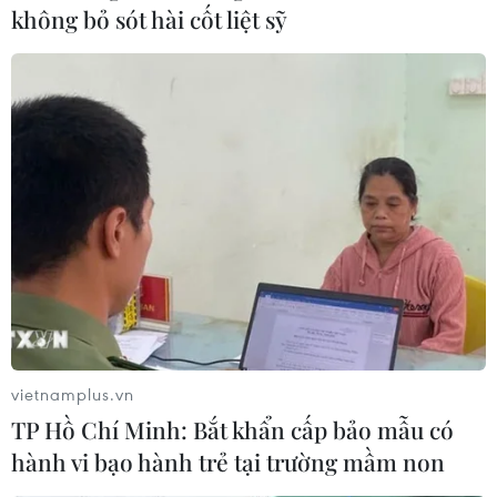
không bỏ sót hài cốt liệt sỹ
Ninh Thuận quy hoạch, đầu tư phát triển
đô thị theo hướng Xanh, thông minh
13/12/2023 03:17
Tỉnh Ninh Thuận đang tập trung xây dựng thành phố
Phan Rang-Tháp Chàm từng bước trở thành đô thị hiện
đại, thông minh, nâng cao chất lượng cuộc sống người
dân, môi trường đảm bảo Xanh-sạch-đẹp.
vietnamplus.vn
TP Hồ Chí Minh: Bắt khẩn cấp bảo mẫu có
hành vi bạo hành trẻ tại trường mầm non