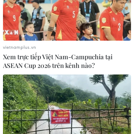
31/07/2026 00:00
Hình thành chuỗi sản phẩm du lịch
tại “Địa đạo Kỳ Anh-Bãi sậy sông
Đầm”
vietnamplus.vn
24/07/2026 16:00
Xem trực tiếp Việt Nam-Campuchia tại
ASEAN Cup 2026 trên kênh nào?
Tưng bùng khai mạc Lễ hội Tận
hưởng Đà Nẵng 2026
23/07/2026 16:18
"Bữa tiệc" âm thanh và ánh
sáng khai màn Lễ hội Tận hưởng Đà
Nẵng 2026