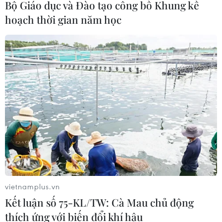
Bộ Giáo dục và Đào tạo công bố Khung kế
hoạch thời gian năm học
TIN CÙNG CHUYÊN MỤC
66 đoàn võ thuật lần đầu tiên
hội tụ tại Festival Võ thuật quốc tế Hà
Nội 2026
vietnamplus.vn
08/08/2026 02:26
Kết luận số 75-KL/TW: Cà Mau chủ động
thích ứng với biến đổi khí hậu