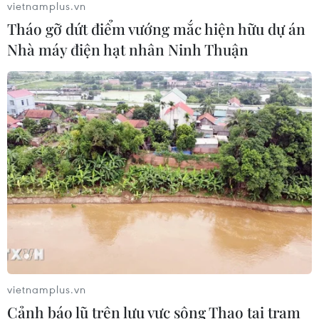
vietnamplus.vn
Tháo gỡ dứt điểm vướng mắc hiện hữu dự án
Quảng Ninh: Lễ hội Xuống đồng tôn
Nhà máy điện hạt nhân Ninh Thuận
vinh truyền thống khai hoang vùng
Hà Nam
19/07/2026 09:00
Lễ hội Giáng sinh tháng Bảy
tại The Rocks: Mùa Đông tuyết rơi ở
Xứ sở Chuột túi
18/07/2026 09:12
Khai mạc Festival Biển Khánh Hòa
2026 với chủ đề “Sắc màu Đại
dương”
vietnamplus.vn
17/07/2026 14:24
Cảnh báo lũ trên lưu vực sông Thao tại trạm