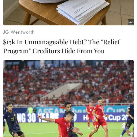
JG Wentworth
$15k In Unmanageable Debt? The "Relief
Program" Creditors Hide From You
Tiết mục nghệ thuật trong chương trình “Ninh Thuận chào năm
mới 2024”. (Ảnh: Nguyễn Thành/TTXVN)
Tối 31/12, tại Quảng trường 16/4, thành phố
Phan Rang-Tháp Chàm, Ủy ban Nhân dân tỉnh
Ninh Thuận tổ chức chương trình “Ninh Thuận
chào Năm Mới 2024” nhằm tạo không khí vui
tươi, phấn khởi chào đón Năm Mới gắn với