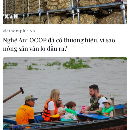
vietnamplus.vn
Nghệ An: OCOP đã có thương hiệu, vì sao
nông sản vẫn lo đầu ra?
#tăng trưởng GRDP
#phát triển kinh tế-xã hội
#an ninh chính trị
Khánh Hòa
Ninh Thuận
Theo dõi VietnamPlus