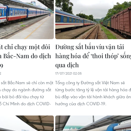
t chỉ chạy một đôi
Đường sắt bấu víu vận tải
h Bắc-Nam do dịch
hàng hóa để ‘thoi thóp’ sốn
9
qua dịch
2
17/07/2021 02:05
sắt Bắc-Nam sẽ chỉ còn một
Tổng công ty Đường sắt Việt Nam sẽ
h chạy do ngành đường sắt
từng bước tăng tỷ lệ vận tải hàng hóa 
 bãi bỏ đôi tàu chạy từ
bù đắp vào vận tải hành khách giữa ả
ồ Chí Minh do dịch COVID-
hưởng của dịch COVID-19.