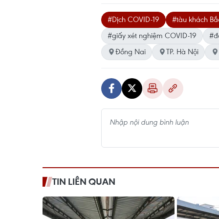
#Dịch COVID-19
#tàu khách B
#giấy xét nghiệm COVID-19
#đ
Đồng Nai
TP. Hà Nội
TIN LIÊN QUAN