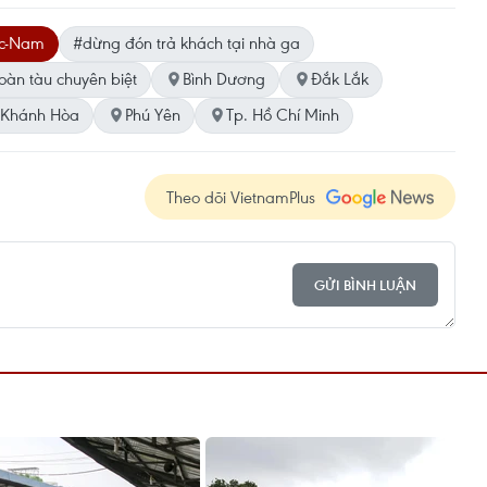
ắc-Nam
#dừng đón trả khách tại nhà ga
oàn tàu chuyên biệt
Bình Dương
Đắk Lắk
Khánh Hòa
Phú Yên
Tp. Hồ Chí Minh
Theo dõi VietnamPlus
GỬI BÌNH LUẬN