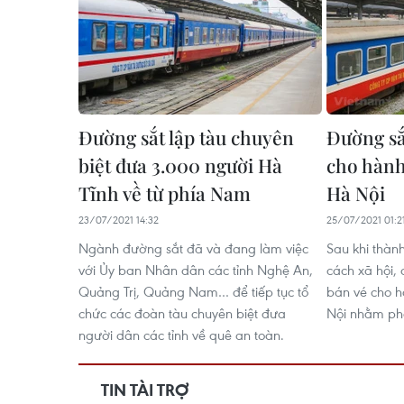
Đường sắt lập tàu chuyên
Đường sắ
biệt đưa 3.000 người Hà
cho hành
Tĩnh về từ phía Nam
Hà Nội
23/07/2021 14:32
25/07/2021 01:2
Ngành đường sắt đã và đang làm việc
Sau khi thàn
với Ủy ban Nhân dân các tỉnh Nghệ An,
cách xã hội,
Quảng Trị, Quảng Nam… để tiếp tục tổ
bán vé cho h
chức các đoàn tàu chuyên biệt đưa
Nội nhằm ph
người dân các tỉnh về quê an toàn.