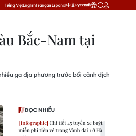
Tiếng Việt
English
Français
Español
中文
Русский
tàu Bắc-Nam tại
hiều ga địa phương trước bối cảnh dịch
ĐỌC NHIỀU
Chi tiết 45 tuyến xe buýt
miễn phí tiền vé trong Vành đai 1 ở Hà