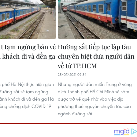
t tạm ngừng bán vé
Đường sắt tiếp tục lập tàu
 khách đi và đến ga
chuyên biệt đưa người dân
về từ TP.HCM
1
25/07/2021 09:34
h phố Hà Nội thực hiện giãn
Những người dân miền Trung ở vùng
 đường sắt sẽ tạm ngừng
dịch Thành phố Hồ Chí Minh sẽ sớm
ành khách đi và đến ga Hà
được trở về quê nhờ vào việc địa
òng chống dịch COVID-19.
phương thuê nguyên chuyến tàu của
ngành đường sắt.