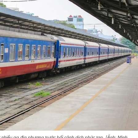
nhiều ga địa phương trước bối cảnh dịch phức tạp. (Ảnh: Minh