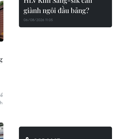
HLV Kim Sang-sik cần
giành ngôi đầu bảng?
06/08/2026 11:05
g
để
nh