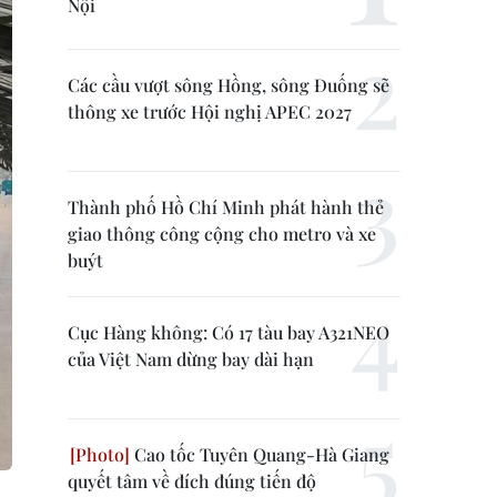
Nội
Các cầu vượt sông Hồng, sông Đuống sẽ
thông xe trước Hội nghị APEC 2027
Thành phố Hồ Chí Minh phát hành thẻ
giao thông công cộng cho metro và xe
buýt
Cục Hàng không: Có 17 tàu bay A321NEO
của Việt Nam dừng bay dài hạn
Cao tốc Tuyên Quang-Hà Giang
quyết tâm về đích đúng tiến độ