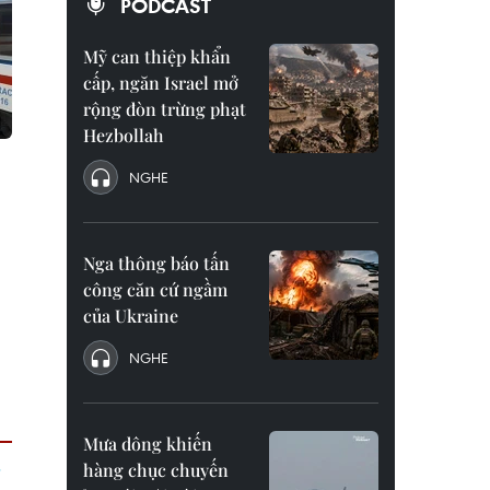
PODCAST
Mỹ can thiệp khẩn
cấp, ngăn Israel mở
rộng đòn trừng phạt
Hezbollah
NGHE
Nga thông báo tấn
công căn cứ ngầm
của Ukraine
NGHE
Mưa dông khiến
hàng chục chuyến