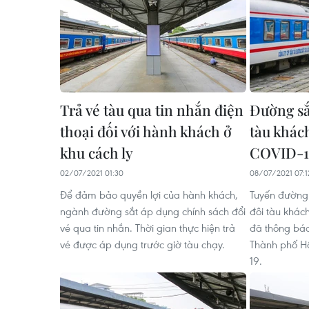
Trả vé tàu qua tin nhắn điện
Đường sắ
thoại đối với hành khách ở
tàu khác
khu cách ly
COVID-1
02/07/2021 01:30
08/07/2021 07:1
Để đảm bảo quyền lợi của hành khách,
Tuyến đường 
ngành đường sắt áp dụng chính sách đổi
đôi tàu khác
vé qua tin nhắn. Thời gian thực hiện trả
đã thông báo
vé được áp dụng trước giờ tàu chạy.
Thành phố H
19.