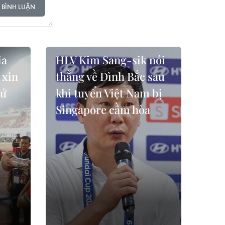
 BÌNH LUẬN
ia
HLV Kim Sang-sik nói
 xin
thẳng về Đình Bắc sau
xứ
khi tuyển Việt Nam bị
Singapore cầm hòa