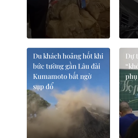
Du khách hoảng hốt khi
Dự t
bức tường gần Lâu đài
“khó
Kumamoto bất ngờ
phụ
sụp đổ