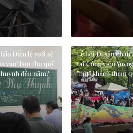
hảo Điều lệ mới sẽ
Lễ hội Di sản châu 
a van" lạm thu quỹ
tại Công viên Yoyog
 huynh đầu năm?
"hút" khách tham 