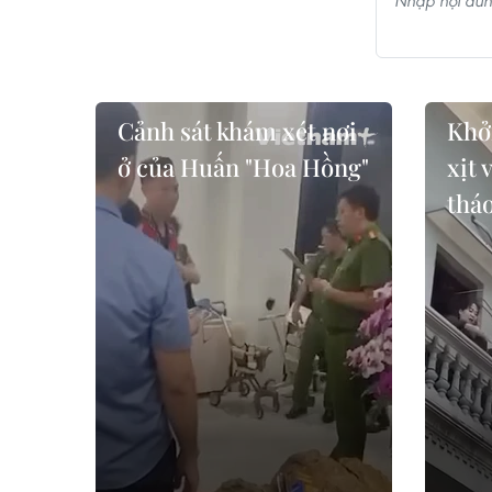
Cảnh sát khám xét nơi
Khở
ở của Huấn "Hoa Hồng"
xịt 
tháo