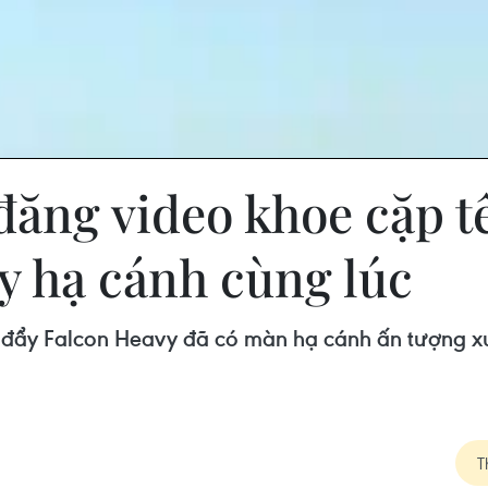
đăng video khoe cặp t
y hạ cánh cùng lúc
a đẩy Falcon Heavy đã có màn hạ cánh ấn tượng x
T