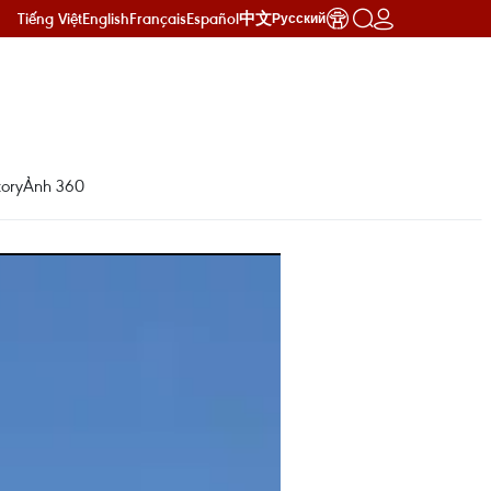
Tiếng Việt
English
Français
Español
中文
Русский
ory
Ảnh 360