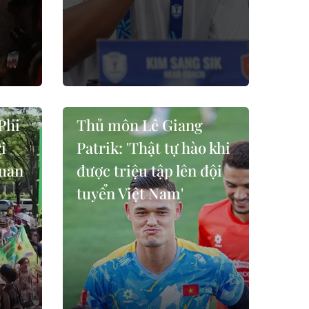
Phi
Thủ môn Lê Giang
i
Patrik: 'Thật tự hào khi
quan
được triệu tập lên đội
tuyển Việt Nam'