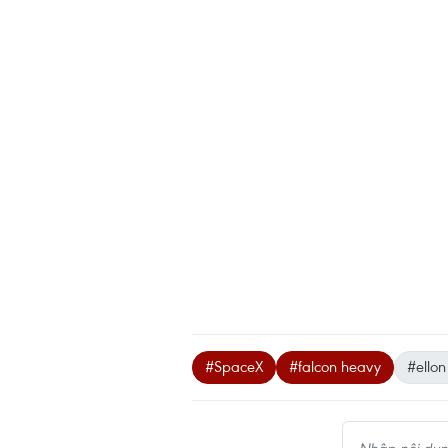
#SpaceX
#falcon heavy
#ello