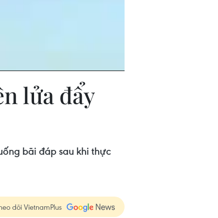
ên lửa đẩy
uống bãi đáp sau khi thực
heo dõi VietnamPlus