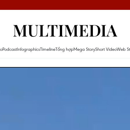
MULTIMEDIA
eo
Podcast
Infographics
Timeline
Tổng hợp
Mega Story
Short Video
Web St