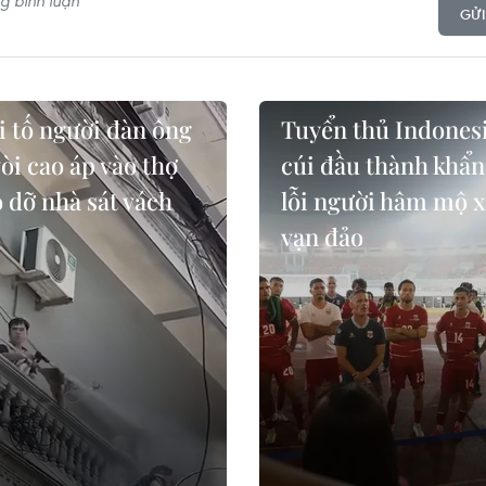
GỬI
i tố người đàn ông
Tuyển thủ Indones
vòi cao áp vào thợ
cúi đầu thành khẩn
 dỡ nhà sát vách
lỗi người hâm mộ 
vạn đảo