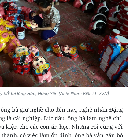
 bồi tại làng Hảo, Hưng Yên (Ảnh: Phạm Kiên/TTXVN)
ến ông bà giữ nghề cho đến nay, nghệ nhân Đặng
ng là cái nghiệp. Lúc đầu, ông bà làm nghề chỉ
ều kiện cho các con ăn học. Nhưng rồi cùng với
g thành, có việc làm ổn định, ông bà vẫn gắn bó