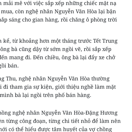
mải mê với việc sắp xếp những chiếc mặt nạ
i mua, còn nghệ nhân Nguyễn Văn Hòa lại bận
thắp sáng cho gian hàng, rồi chăng ô phòng trời
kể, từ khoảng hơn một tháng trước Tết Trung
ông bà cũng dậy từ sớm ngồi vẽ, rồi sắp xếp
ến mang đi. Đến chiều, ông bà lại đẩy xe chở
ồi bán.
ng Thu, nghệ nhân Nguyễn Văn Hòa thường
i đi tham gia sự kiện, giới thiệu nghề làm mặt
t mình bà lại ngồi trên phố bán hàng.
 chồng nghệ nhân Nguyễn Văn Hòa-Đặng Hương
iện từng công đoạn, từng chi tiết nhỏ để làm nên
mới có thể hiểu được tâm huyết của vợ chồng