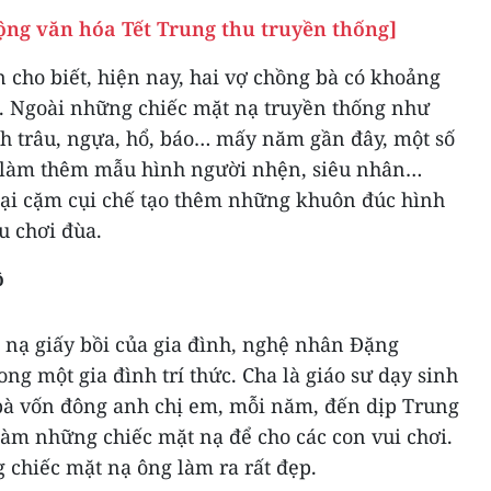
ộng văn hóa Tết Trung thu truyền thống]
ho biết, hiện nay, hai vợ chồng bà có khoảng
. Ngoài những chiếc mặt nạ truyền thống như
nh trâu, ngựa, hổ, báo… mấy năm gần đây, một số
 làm thêm mẫu hình người nhện, siêu nhân…
lại cặm cụi chế tạo thêm những khuôn đúc hình
u chơi đùa.
ô
 nạ giấy bồi của gia đình, nghệ nhân Đặng
ng một gia đình trí thức. Cha là giáo sư dạy sinh
 bà vốn đông anh chị em, mỗi năm, đến dịp Trung
làm những chiếc mặt nạ để cho các con vui chơi.
 chiếc mặt nạ ông làm ra rất đẹp.