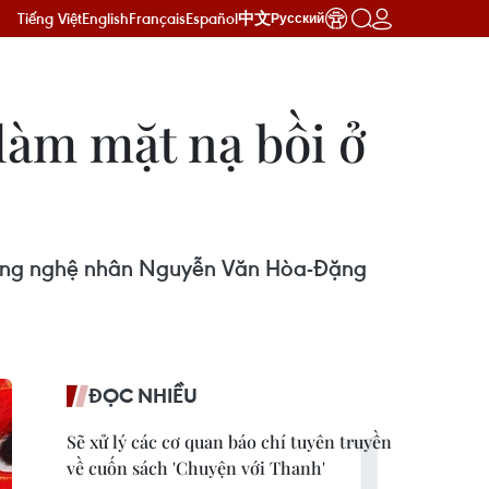
Tiếng Việt
English
Français
Español
中文
Русский
làm mặt nạ bồi ở
chồng nghệ nhân Nguyễn Văn Hòa-Đặng
ĐỌC NHIỀU
Sẽ xử lý các cơ quan báo chí tuyên truyền
về cuốn sách 'Chuyện với Thanh'