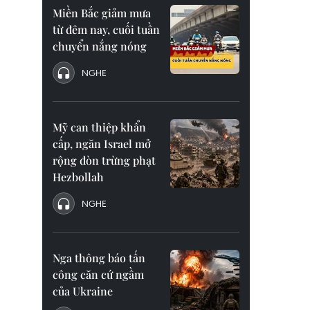
Miền Bắc giảm mưa
từ đêm nay, cuối tuần
chuyển nắng nóng
NGHE
Mỹ can thiệp khẩn
cấp, ngăn Israel mở
rộng đòn trừng phạt
Hezbollah
NGHE
Nga thông báo tấn
công căn cứ ngầm
của Ukraine