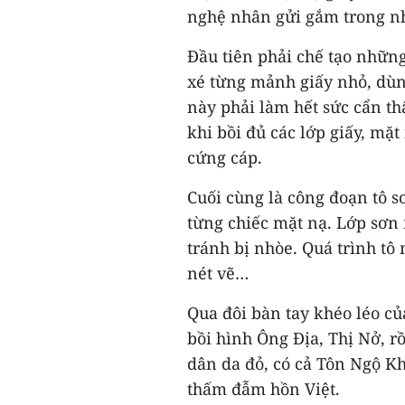
nghệ nhân gửi gắm trong nh
Đầu tiên phải chế tạo nhữn
xé từng mảnh giấy nhỏ, dùn
này phải làm hết sức cẩn t
khi bồi đủ các lớp giấy, mặ
cứng cáp.
Cuối cùng là công đoạn tô sơ
từng chiếc mặt nạ. Lớp sơn 
tránh bị nhòe. Quá trình tô
nét vẽ…
Qua đôi bàn tay khéo léo c
bồi hình Ông Địa, Thị Nở, r
dân da đỏ, có cả Tôn Ngộ K
thấm đẫm hồn Việt.