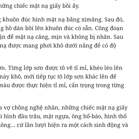
ững chiếc mặt nạ giấy bồi ấy.
g khuôn đúc hình mặt nạ bằng ximăng. Sau đó,
g hồ dán bồi lên khuôn đúc có sẵn. Công đoạn
hận để mặt nạ căng, mịn và không bị nhăn. Sau
t nạ được mang phơi khô dưới nắng để có độ
n. Từng lớp sơn được tô vẽ tỉ mỉ, khéo léo lên
này khô, mới tiếp tục tô lớp sơn khác lên để
 màu được thực hiện tỉ mỉ, cẩn trọng trong từng
ủa vợ chồng nghệ nhân, những chiếc mặt nạ giấy
ồi hình đầu trâu, mặt ngựa, ông hổ-báo, hình thổ
hông… cứ lần lượt hiện ra một cách sinh động và