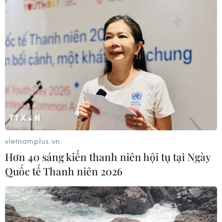
#Quảng bá văn hóa-lịch sử
#Bùi Văn Tự
Ninh Bình
Theo dõi VietnamPlus
vietnamplus.vn
TIN LIÊN QUAN
Hơn 40 sáng kiến thanh niên hội tụ tại Ngày
Quốc tế Thanh niên 2026