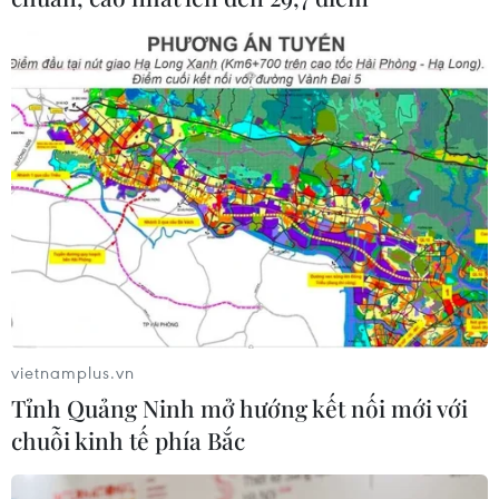
du khách tại Ninh Bình," anh Tự chia sẻ./.
(TTXVN/Vietnam+)
vietnamplus.vn
Tỉnh Quảng Ninh mở hướng kết nối mới với
chuỗi kinh tế phía Bắc
#Ninh Bình
#Điêu khắc ánh sáng
#Gỗ lũa