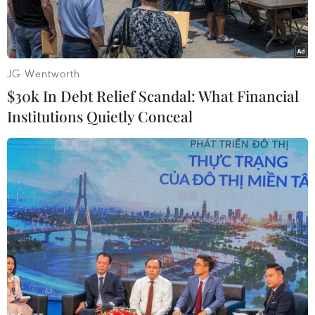
JG Wentworth
$30k In Debt Relief Scandal: What Financial
Institutions Quietly Conceal
Tác phẩm "Điêu khắc ánh sáng" chân dung của các nhà khoa
học, danh họa, nhạc sỹ nổi tiếng trên thế giới của anh Bùi Văn
Tự. (Ảnh: Thùy Dung/TTXVN)
Biến những thân gỗ xù xì, những loại rác thải,
phế liệu trong sinh hoạt hằng ngày trở thành
những tác phẩm có ánh sáng kì ảo, có hồn, với
những thông điệp nhiều ý nghĩa, đó là những