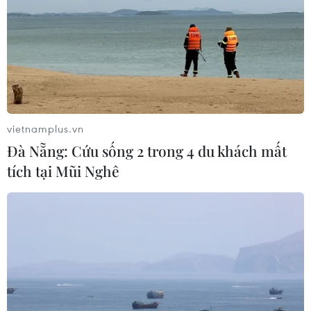
vietnamplus.vn
Đà Nẵng: Cứu sống 2 trong 4 du khách mất
tích tại Mũi Nghê
Nghệ nhân trẻ 9X thành công với nghệ
thuật điêu khắc ánh sáng độc đáo
14/02/2021 01:24
Dưới bàn tay khéo léo, tỉ mẩn của người nghệ nhân trẻ
tuổi Bùi Văn Tự cùng sự trợ giúp của ánh đèn, những tác
phẩm nghệ thuật điêu khắc ánh sáng bằng nhiều chất