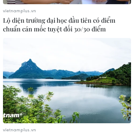
không gian trải nghiệm, cung cấp cái nhìn tổng
vietnamplus.vn
quát cho du khách về sự phát triển của con
Lộ diện trường đại học đầu tiên có điểm
người từ thời tiền sử đến nay ở Tràng An; cùng
chuẩn cán mốc tuyệt đối 30/30 điểm
với đó là các di tích, danh thắng của Quần thể
danh thắng Tràng An, mối liên hệ của các di
tích trong suốt chiều dài lịch sử.
Chiêm ngưỡng
các tác phẩm nghệ thuật
điêu khắc ánh sáng
Anh Bùi Văn Tự (Hà Nội) đã sáng
tạo nên những tác phẩm "Điêu
khắc ánh sáng" chân dung của 12
nhà khoa học, danh họa, nhạc sỹ
nổi tiếng thế giới từ thân gỗ xù xì,
vietnamplus.vn