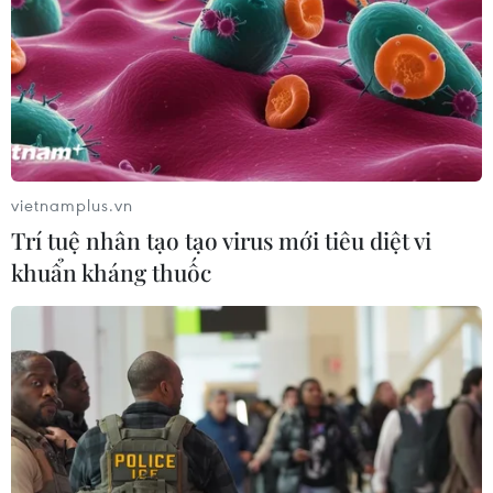
hồ Nà Hang
09/08/2026 09:17
Hình thành ba vòng kiểm soát chặt
chẽ để nâng cao chất lượng ngành
xuất bản
vietnamplus.vn
09/08/2026 07:57
Trí tuệ nhân tạo tạo virus mới tiêu diệt vi
khuẩn kháng thuốc
Nét duyên kín đáo trong trang phục
truyền thống của phụ nữ Sán Dìu
09/08/2026 07:18
Phát huy giá trị văn hóa, khơi dậy
nguồn lực phát triển từ các địa