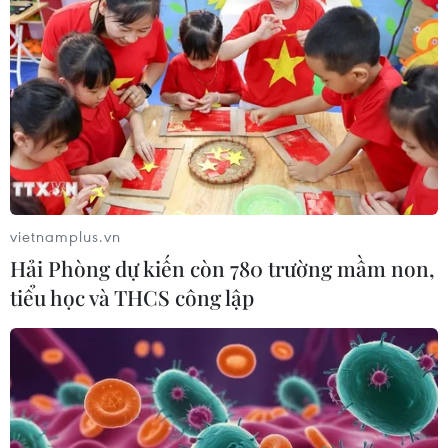
vietnamplus.vn
Hải Phòng dự kiến còn 780 trường mầm non,
tiểu học và THCS công lập
TIN CÙNG CHUYÊN MỤC
Sân khấu nghệ thuật thực cảnh
'đánh thức' vẻ đẹp huyền thoại vùng