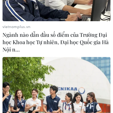
vietnamplus.vn
Ngành nào dẫn đầu số điểm của Trường Đại
học Khoa học Tự nhiên, Đại học Quốc gia Hà
Nội n…
Tác phẩm nghệ thuật từ thân gỗ xù xì của anh Bùi Văn Tự. (Ảnh:
Thùy Dung/ TTXVN)
Hiện những tác phẩm này đang được anh Bùi
Văn Tự giới thiệu đến khán giả tại Ninh Bình,
cùng gần 100 tác phẩm Điêu khắc ánh sáng kể
câu chuyện về các giai đoạn phát triển của con
người.