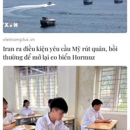
liệu đã ra đời.
vietnamplus.vn
Iran ra điều kiện yêu cầu Mỹ rút quân, bồi
thường để mở lại eo biển Hormuz
Trình diễn ánh sáng hoành tráng bằng
drone trong tháng Ba tại Hồ Tây
05/03/2024 03:07