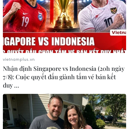
TIN LIÊN QUAN
vietnamplus.vn
Nhận định Singapore vs Indonesia (20h ngày
7/8): Cuộc quyết đấu giành tấm vé bán kết
duy …
Năm 2024, Hà Nội phấn đấu