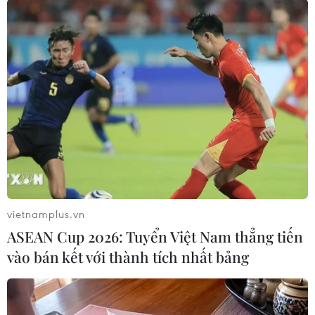
Khu du lịch mới này khai thác các sản phẩm du
lịch chính gồm: du lịch văn hóa, kiến trúc, lịch
sử; du lịch sinh thái, ẩm thực, vui chơi giải trí,
mua sắm...
Các điểm đến tham quan chính trong khu du
lịch gồm: đình Nhật Tân, chùa Tảo Sách, hồ Tây,
làng nghề truyền thống hoa đào Nhật Tân, phố
đi bộ Trịnh Công Sơn, thung lũng hoa Hồ Tây,
Công viên nước Hồ Tây, nhà hàng Sen Tây Hồ…/.
(Vietnam+)
vietnamplus.vn
ASEAN Cup 2026: Tuyển Việt Nam thẳng tiến
vào bán kết với thành tích nhất bảng