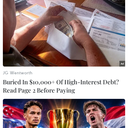
#Festival Thu Hà Nội
#Lễ hội ẩm thực
#Chùa Tảo Sách
#Nhật Tân
#Du lịch Hà Nội
JG Wentworth
#Tây Hồ
TP. Hà Nội
Buried In $10,000+ Of High-Interest Debt?
Read Page 2 Before Paying
Theo dõi VietnamPlus