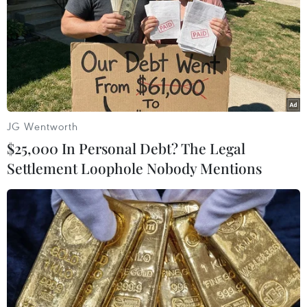
đón 25,6 triệu lượt khách du lịch
02/01/2024 23:56
Năm 2024, ngành du lịch Thủ đô đặt mục tiêu số lượng
khách du lịch đến Hà Nội năm 2024 đạt khoảng 26,5
triệu lượt khách, tăng 10,4% so với ước năm 2023.
JG Wentworth
$25,000 In Personal Debt? The Legal
Settlement Loophole Nobody Mentions