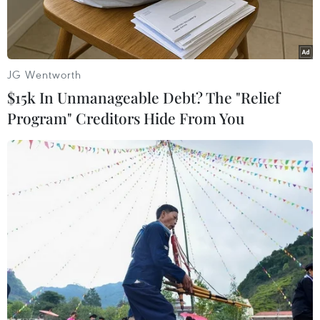
JG Wentworth
$15k In Unmanageable Debt? The "Relief
Program" Creditors Hide From You
Chương trình sẽ có màn biểu diễn ánh sáng của hàng trăm
thiết bị bay không người lái được lập trình riêng theo kịch bản
3D. (Ảnh minh họa: Minh Sơn/Vietnam+)
Chương trình “Du lịch Hà Nội chào 2024 - Get on
Hanoi 2024” (từ ngày 9-10/3) tại không gian văn