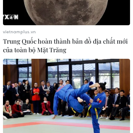
Quảng Trị bảo tồn di tích và hệ thống
mạch nước ngầm ở 14 giếng cổ xã
Cồn Tiên
vietnamplus.vn
06/08/2026 03:01
Trung Quốc hoàn thành bản đồ địa chất mới
của toàn bộ Mặt Trăng
Phát động Cuộc thi Sáng tạo Video
2026 cho công dân Pháp ngữ
06/08/2026 02:29
Đà Nẵng lần đầu đăng cai chung kết
Hoa hậu Di sản toàn cầu 2026
05/08/2026 11:01