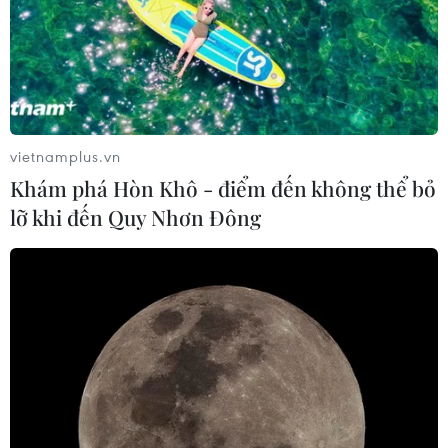
Nâng cấp Quảng Ninh, Bắc Ninh:
Tạo tiền đề phát triển văn hóa du lịch
địa phương
06/08/2026 07:30
vietnamplus.vn
Khám phá Hòn Khô - điểm đến không thể bỏ
Chủ tịch Quốc hội Thái Lan dự khai
lỡ khi đến Quy Nhơn Đông
mạc Triển lãm 50 năm quan hệ ngoại
giao Việt Nam-Thái Lan
06/08/2026 05:48
Hà Nội: 'Đánh thức' di sản văn hóa,
mở đường cho sáng tạo
06/08/2026 04:25