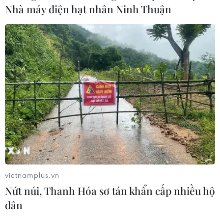
Nhà máy điện hạt nhân Ninh Thuận
động du lịch "Sắc vàng Di sản" 2026
tại Lào Cai
04/08/2026 14:56
Lễ hội Văn hóa, Du lịch Mường Lò
năm 2026 sẽ diễn ra từ ngày 25/9 đến
2/10
04/08/2026 14:37
Xem thêm
vietnamplus.vn
Nứt núi, Thanh Hóa sơ tán khẩn cấp nhiều hộ
dân