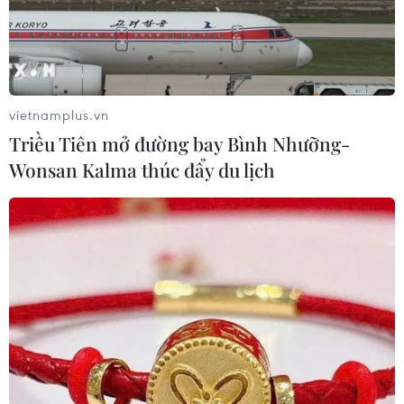
xây dựng hệ thống công nghiệp dầu khí hoàn chỉnh, từ
tìm kiếm, thăm dò, khai thác dầu khí đến phát triển công
nhiệp khí-điện-chế biến và dịch vụ.
vietnamplus.vn
Triều Tiên mở đường bay Bình Nhưỡng-
Wonsan Kalma thúc đẩy du lịch
Hydro trong định hướng phát triển của