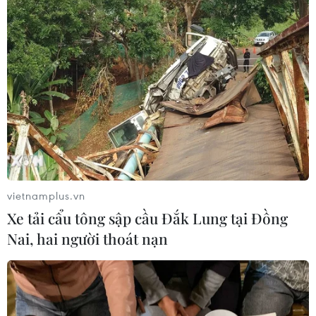
tháng.
vietnamplus.vn
Xe tải cẩu tông sập cầu Đắk Lung tại Đồng
Nai, hai người thoát nạn