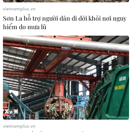
vietnamplus.vn
Sơn La hỗ trợ người dân di dời khỏi nơi nguy
hiểm do mưa lũ
TIN CÙNG CHUYÊN MỤC
Techcom Life và cách tiếp cận mới
cho bài toán bảo vệ sức khỏe của
người Việt
06/08/2026 03:40
vietnamplus.vn