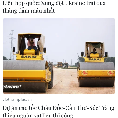
Liên hợp quốc: Xung đột Ukraine trải qua
tháng đẫm máu nhất
Tâp đoàn Dầu khí Việt Nam: Khó khăn
không chỉ từ dịch bệnh COVID-19
13/09/2021 01:00
Những khó khăn từ dịch bệnh không chỉ ảnh hưởng đến
kết quả hoạt động sản xuất-kinh doanh của PVN mà
còn ảnh hưởng tiêu cực đến nguồn thu ngân sách nhà
nước và các địa phương có hoạt động dầu khí.
vietnamplus.vn
Dự án cao tốc Châu Đốc-Cần Thơ-Sóc Trăng
thiếu nguồn vật liệu thi công