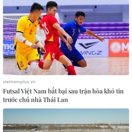
theo đúng chủ trương của Đảng và Nhà nước thì
nên có sự công bằng trong việc huy động các
nguồn điện và phát triển chuỗi giá trị khí-điện
một cách hiệu quả để góp phần bảo đảm an
ninh năng lượng và phát triển kinh tế đất
nước,” đại diện PetroVietnam đề xuất./.
(Vietnam+)
vietnamplus.vn
Futsal Việt Nam bất bại sau trận hòa khó tin
trước chủ nhà Thái Lan