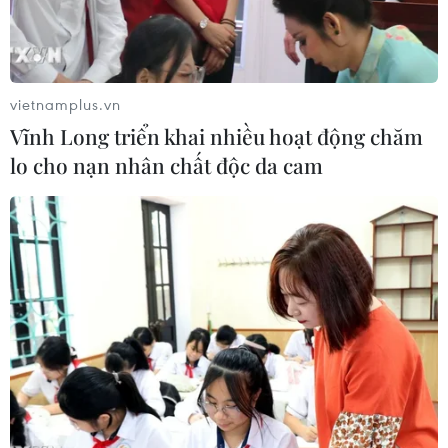
vietnamplus.vn
Vĩnh Long triển khai nhiều hoạt động chăm
lo cho nạn nhân chất độc da cam
Nhân viên PetroVietnam làm việc trên giàn khoan. (Ảnh:
PV/Vietnam+)
Theo Tập đoàn Dầu khí Việt Nam
(PetroVietnam), trong 8 tháng đầu năm 2021,
nhu cầu huy động khí của khách hàng, đặc biệt