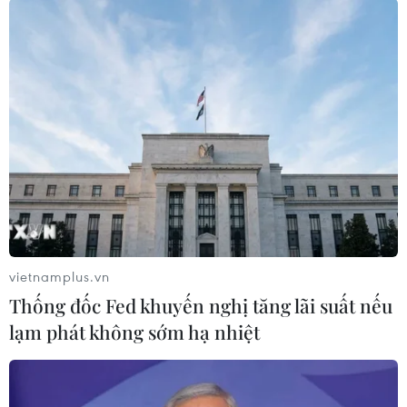
tiếp tục sụt giảm hơn nhiều so với năm 2021, dự
kiến khả năng huy động khí cho phát điện khu
vực Đông Nam Bộ không cao hơn 2,8 tỷ m3 và
khu vực Tây Nam Bộ có thể xuống thấp đến 755
triệu m3.
Với mức dự báo huy động khí cho năm 2022
như trên thì thu ngân sách của các địa phương
sẽ sụt giảm lớn (ví dụ tỉnh Bà Rịa-Vũng Tàu dự
kiến giảm 1.121 tỷ đồng).
Bài toán về giá điện?
vietnamplus.vn
Tình hình huy động khí cho phát điện thấp cũng
Thống đốc Fed khuyến nghị tăng lãi suất nếu
phản ánh nhu cầu phụ tải thấp trên thị trường
lạm phát không sớm hạ nhiệt
điện. Ngành điện đối diện với bài toán thừa
điện do hoạt động sản xuất kinh doanh bị ảnh
hưởng, nhiều nhà máy giảm công suất, ngừng