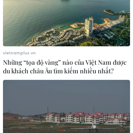
vietnamplus.vn
Những “tọa độ vàng” nào của Việt Nam được
du khách châu Âu tìm kiếm nhiều nhất?
Tập đoàn Dầu khí Việt Nam: Gần nửa thế
kỷ đi từ 'không đến có'
02/09/2021 03:36
Qua gần nửa thế kỷ, PVN đã làm chủ được công nghệ,