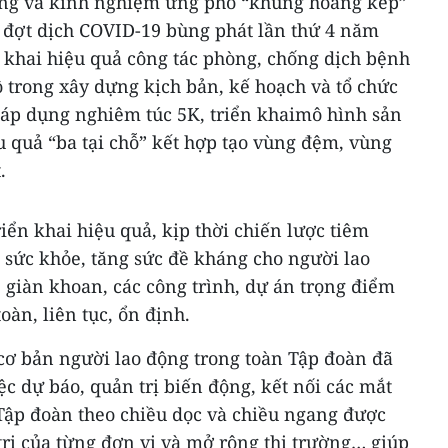
ộng và kinh nghiệm ứng phó “khủng hoảng kép”
 đợt dịch COVID-19 bùng phát lần thứ 4 năm
 khai hiệu quả công tác phòng, chống dịch bệnh
 trong xây dựng kịch bản, kế hoạch và tổ chức
, áp dụng nghiêm túc 5K, triển khaimô hình sản
 quả “ba tại chỗ” kết hợp tạo vùng đệm, vùng
.
iển khai hiệu quả, kịp thời chiến lược tiêm
 sức khỏe, tăng sức đề kháng cho người lao
 giàn khoan, các công trình, dự án trọng điểm
oàn, liên tục, ổn định.
, cơ bản người lao động trong toàn Tập đoàn đã
ệc dự báo, quản trị biến động, kết nối các mắt
a Tập đoàn theo chiều dọc và chiều ngang được
trị của từng đơn vị và mở rộng thị trường… giúp