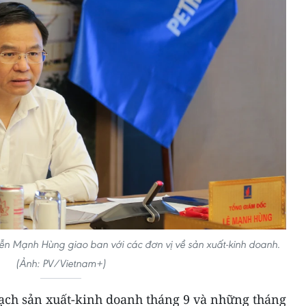
n Mạnh Hùng giao ban với các đơn vị về sản xuất-kinh doanh.
(Ảnh: PV/Vietnam+)
oạch sản xuất-kinh doanh tháng 9 và những tháng