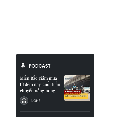
PODCAST
Miền Bắc giảm mưa
từ đêm nay, cuối tuần
chuyển nắng nóng
NGHE