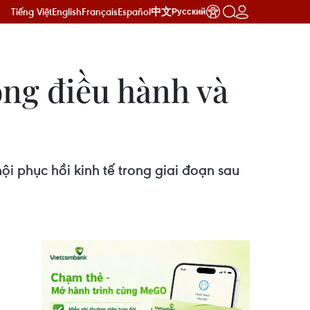
Tiếng Việt
English
Français
Español
中文
Русский
ong điều hành và
i phục hồi kinh tế trong giai đoạn sau