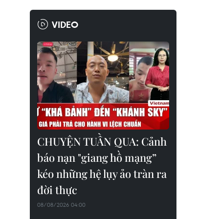
VIDEO
CHUYỆN TUẦN QUA: Cảnh
báo nạn "giang hồ mạng”
kéo những hệ lụy ảo tràn ra
đời thực
08/08/2026 04:00