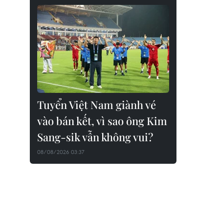
Tuyển Việt Nam giành vé
vào bán kết, vì sao ông Kim
Sang-sik vẫn không vui?
08/08/2026 03:37