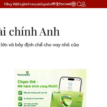
Tiếng Việt
English
Français
Español
中文
Русский
ài chính Anh
lớn và bảy định chế cho vay nhỏ của