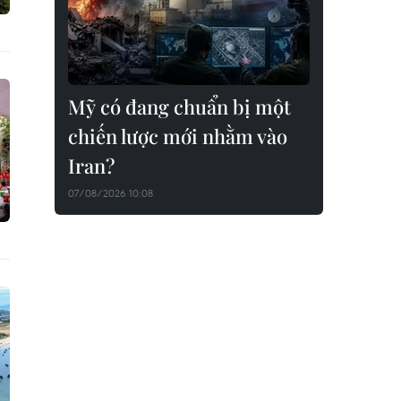
Mỹ có đang chuẩn bị một
chiến lược mới nhằm vào
Iran?
07/08/2026 10:08