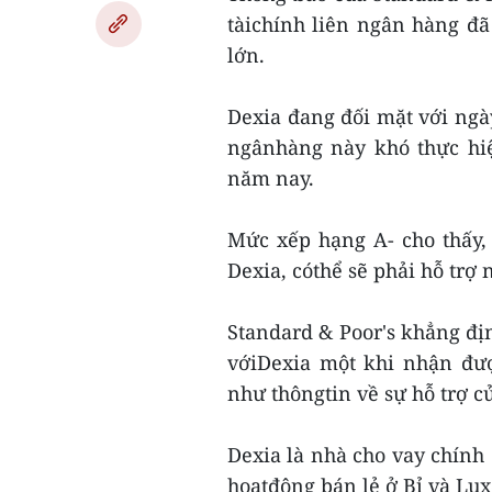
tàichính liên ngân hàng đã 
lớn.
Dexia đang đối mặt với ngà
ngânhàng này khó thực hi
năm nay.
Mức xếp hạng A- cho thấy,
Dexia, cóthể sẽ phải hỗ trợ
Standard & Poor's khẳng địn
vớiDexia một khi nhận đượ
như thôngtin về sự hỗ trợ củ
Dexia là nhà cho vay chính 
hoạtđộng bán lẻ ở Bỉ và Lu