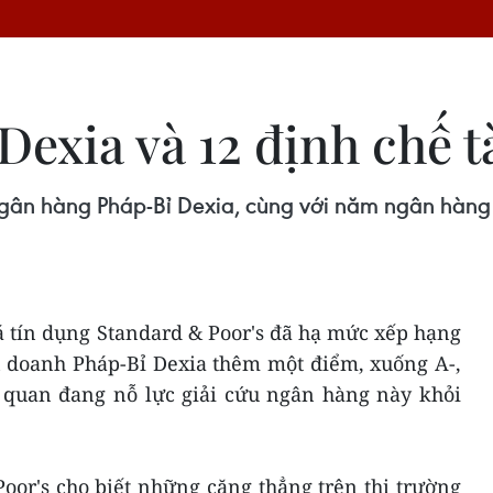
exia và 12 định chế t
gân hàng Pháp-Bỉ Dexia, cùng với năm ngân hàng 
á tín dụng Standard & Poor's đã hạ mức xếp hạng
n doanh Pháp-Bỉ Dexia thêm một điểm, xuống A-,
 quan đang nỗ lực giải cứu ngân hàng này khỏi
oor's cho biết những căng thẳng trên thị trường