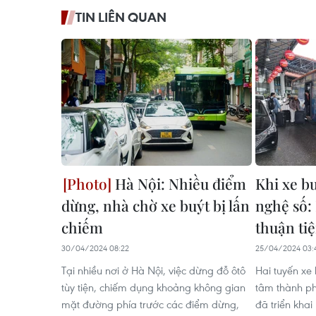
TIN LIÊN QUAN
Hà Nội: Nhiều điểm
Khi xe b
dừng, nhà chờ xe buýt bị lấn
nghệ số:
chiếm
thuận ti
30/04/2024 08:22
25/04/2024 03:
Tại nhiều nơi ở Hà Nội, việc dừng đỗ ôtô
Hai tuyến xe
tùy tiện, chiếm dụng khoảng không gian
tâm thành ph
mặt đường phía trước các điểm dừng,
đã triển kha