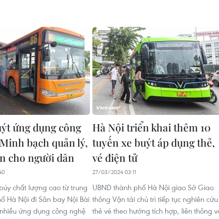
uýt ứng dụng công
Hà Nội triển khai thêm 10
 Minh bạch quản lý,
tuyến xe buýt áp dụng thẻ,
ện cho người dân
vé điện tử
40
27/03/2024 03:11
 búy chất lượng cao từ trung
UBND thành phố Hà Nội giao Sở Giao
ố Hà Nội đi Sân bay Nội Bài
thông Vận tải chủ trì tiếp tục nghiên cứu
i nhiều ứng dụng công nghệ
thẻ vé theo hướng tích hợp, liên thông v