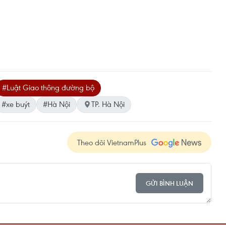
#Luật Giao thông đường bộ
#xe buýt
#Hà Nội
TP. Hà Nội
Theo dõi VietnamPlus
GỬI BÌNH LUẬN