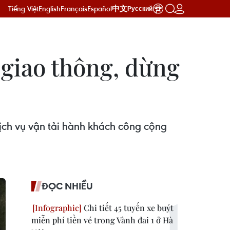
Tiếng Việt
English
Français
Español
中文
Русский
 giao thông, dừng
ịch vụ vận tải hành khách công cộng
ĐỌC NHIỀU
Chi tiết 45 tuyến xe buýt
miễn phí tiền vé trong Vành đai 1 ở Hà