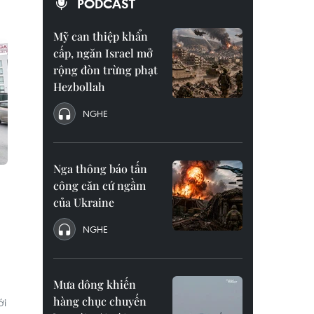
PODCAST
Mỹ can thiệp khẩn
cấp, ngăn Israel mở
rộng đòn trừng phạt
Hezbollah
NGHE
Nga thông báo tấn
công căn cứ ngầm
của Ukraine
NGHE
Mưa dông khiến
hàng chục chuyến
ới