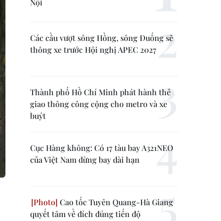
Nội
Các cầu vượt sông Hồng, sông Đuống sẽ
thông xe trước Hội nghị APEC 2027
Thành phố Hồ Chí Minh phát hành thẻ
giao thông công cộng cho metro và xe
buýt
Cục Hàng không: Có 17 tàu bay A321NEO
của Việt Nam dừng bay dài hạn
Cao tốc Tuyên Quang-Hà Giang
quyết tâm về đích đúng tiến độ