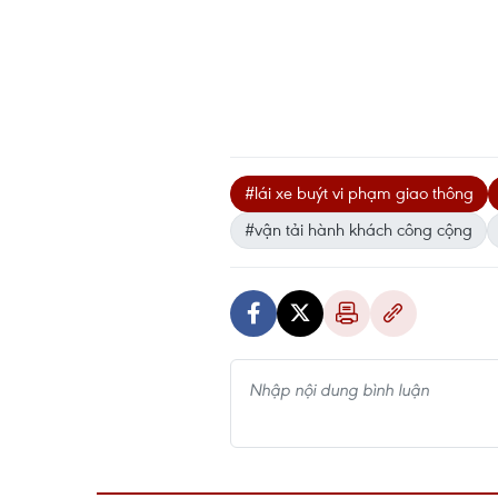
#lái xe buýt vi phạm giao thông
#vận tải hành khách công cộng