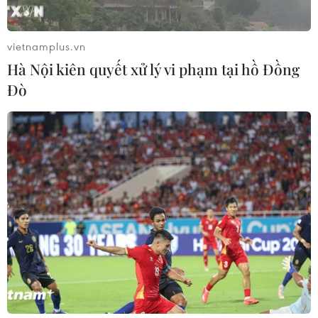
#Khu công nghệ cao Hòa Lạc
#Hà Nội
TP. Hà Nội
vietnamplus.vn
Hà Nội kiên quyết xử lý vi phạm tại hồ Đồng
Đò
Theo dõi VietnamPlus
TIN CÙNG CHUYÊN MỤC
EU triển khai mạng vệ tinh riêng,
củng cố chủ quyền số
08/08/2026 04:15