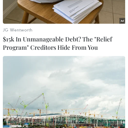
chính, phát triển kinh tế, phát triển doanh nghiệp....
JG Wentworth
$15k In Unmanageable Debt? The "Relief
Program" Creditors Hide From You
Phó Chủ tịch UBND thành phố Hà Nội Hà Minh Hải trao đổi với
người dân làm thủ tục hành chính tại UBND phường Quảng An,
quận Tây Hồ, Hà Nội. (Ảnh: Nguyễn Thắng/TTXVN)
Hà Nội đang quyết tâm rất cao trong việc đẩy