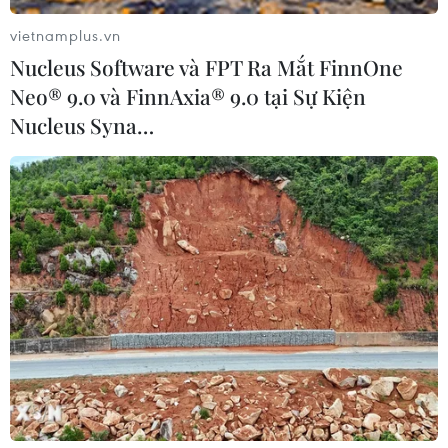
vietnamplus.vn
Nucleus Software và FPT Ra Mắt FinnOne
Neo® 9.0 và FinnAxia® 9.0 tại Sự Kiện
Nucleus Syna…
Nhiều công trình vẫn đang tiếp tục xây dựng trong Khu Công
nghệ cao Hòa Lạc. (Ảnh: Huy Hùng/TTXVN)
Từ tháng 11/2023, Ủy ban Nhân dân thành phố
Hà Nội đã tiếp nhận chuyển giao quản lý Khu
công nghệ cao Hòa Lạc từ Bộ Khoa học và Công
nghệ. Khu công nghệ này hiện có 109 dự án đầu