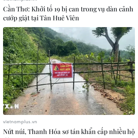
Cần Thơ: Khởi tố 19 bị can trong vụ dàn cảnh
Chọn đúng đầu tàu: Danh mục
cướp giật tại Tân Huê Viên
doanh nghiệp nhà nước mạnh và bài
toán giao nhiệm vụ
06/08/2026 00:56
Xem thêm
CƠ QUAN CHỦ QUẢN: THÔNG TẤN XÃ VIỆT NAM
Tổng Biên tập: TRẦN TIẾN DUẨN
vietnamplus.vn
Phó Tổng Biên tập: NGUYỄN THỊ TÁM, KHÚC THANH
Nứt núi, Thanh Hóa sơ tán khẩn cấp nhiều hộ
THỦY