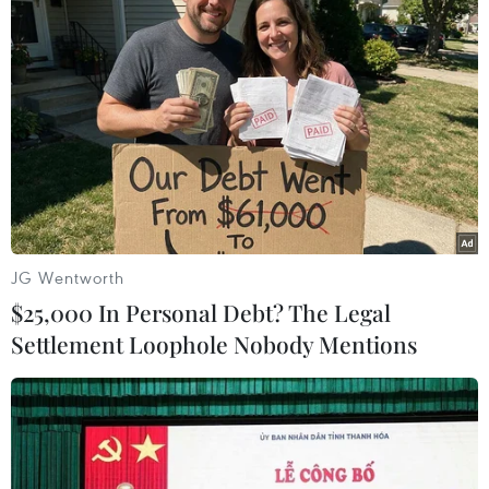
ứng dụng VNeID.
JG Wentworth
$25,000 In Personal Debt? The Legal
Settlement Loophole Nobody Mentions
Trung tá Nguyễn Anh Tuấn, Trưởng Công an phường Láng Hạ,
quận Đống Đa, Hà Nội, hướng dẫn công dân cài đặt ứng dụng
VNeID trên điện thoại di động. (Ảnh: Phạm Kiên/TTXVN)
Theo thống kê, Sở Tư pháp đã tiếp nhận 70.021