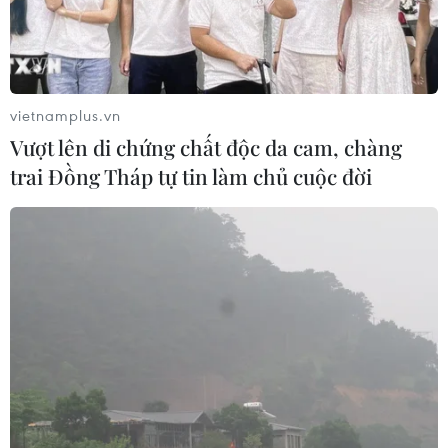
(TTXVN/Vietnam+)
vietnamplus.vn
Vượt lên di chứng chất độc da cam, chàng
trai Đồng Tháp tự tin làm chủ cuộc đời
#Chuyển đổi số
#thành phố thông minh
#cải cách thủ tục hành chính
#Hệ thống Thông tin
#Ứng dụng Công dân Thủ đô số
#ứng dụng VNeID