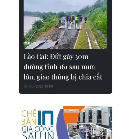
Lào Cai: Đứt gãy 30m
đường tỉnh 161 sau mưa
lớn, giao thông bị chia cắt
07/08/2026 10:08