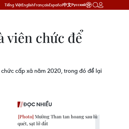
Tiếng Việt
English
Français
Español
中文
Русский
và viên chức để
g chức cấp xã năm 2020, trong đó để lại
ĐỌC NHIỀU
Mường Than tan hoang sau lũ
quét, sạt lở đất