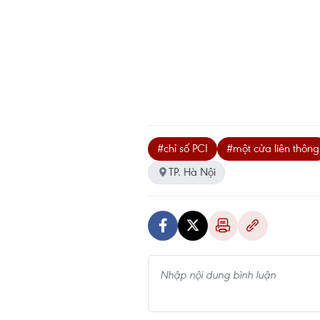
#chỉ số PCI
#một cửa liên thông
TP. Hà Nội