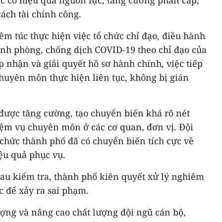
ác có hiệu quả nguồn lực, tăng cường phân cấp,
ách tài chính công.
êm túc thực hiện việc tổ chức chỉ đạo, điều hành
ảnh phòng, chống dịch COVID-19 theo chỉ đạo của
p nhận và giải quyết hồ sơ hành chính, việc tiếp
huyên môn thực hiện liên tục, không bị gián
 được tăng cường, tạo chuyển biến khá rõ nét
iệm vụ chuyên môn ở các cơ quan, đơn vị. Đội
chức thành phố đã có chuyển biến tích cực về
ệu quả phục vụ.
sau kiểm tra, thành phố kiên quyết xử lý nghiêm
c để xảy ra sai phạm.
ượng và nâng cao chất lượng đội ngũ cán bộ,