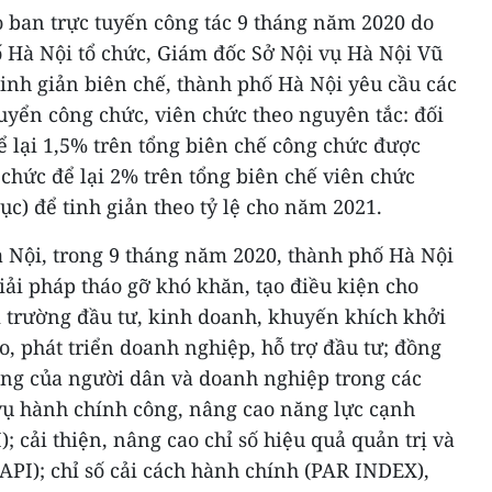
ao ban trực tuyến công tác 9 tháng năm 2020 do
Hà Nội tổ chức, Giám đốc Sở Nội vụ Hà Nội Vũ
 tinh giản biên chế, thành phố Hà Nội yêu cầu các
tuyển công chức, viên chức theo nguyên tắc: đối
 lại 1,5% trên tổng biên chế công chức được
 chức để lại 2% trên tổng biên chế viên chức
dục) để tinh giản theo tỷ lệ cho năm 2021.
 Nội, trong 9 tháng năm 2020, thành phố Hà Nội
giải pháp tháo gỡ khó khăn, tạo điều kiện cho
i trường đầu tư, kinh doanh, khuyến khích khởi
o, phát triển doanh nghiệp, hỗ trợ đầu tư; đồng
lòng của người dân và doanh nghiệp trong các
 vụ hành chính công, nâng cao năng lực cạnh
; cải thiện, nâng cao chỉ số hiệu quả quản trị và
API); chỉ số cải cách hành chính (PAR INDEX),