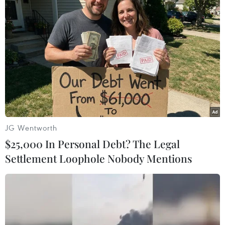
#Nắng nóng
#Say nắng
Hàn Quốc
Theo dõi VietnamPlus
JG Wentworth
TIN LIÊN QUAN
$25,000 In Personal Debt? The Legal
Settlement Loophole Nobody Mentions