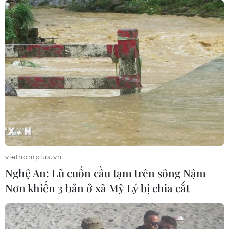
do tỷ lệ tiêm chủng giảm
24/07/2026 23:59
Mỹ điều tra một đợt bùng phát bệnh
tả do ký sinh trùng cyclospora
24/07/2026 05:44
Mỹ thu hồi gần 1,6 triệu quả trứng do
nguy cơ nhiễm khuẩn Salmonella
vietnamplus.vn
24/07/2026 05:34
Nghệ An: Lũ cuốn cầu tạm trên sông Nậm
Nơn khiến 3 bản ở xã Mỹ Lý bị chia cắt
Venezuela ghi nhận 3 ca tử vong do
virus Hanta