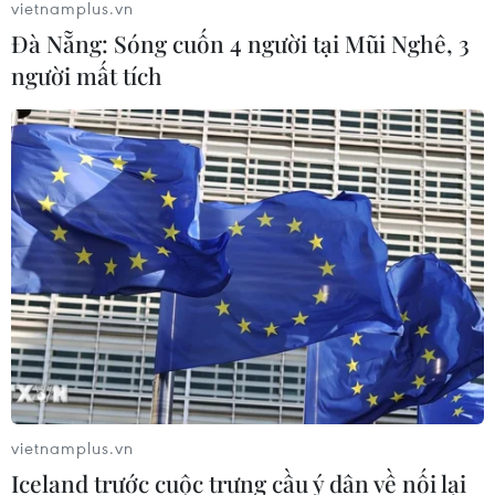
vietnamplus.vn
Virus H5N1 lây lan trong quần thể
Đà Nẵng: Sóng cuốn 4 người tại Mũi Nghê, 3
chim bản địa tại Australia
người mất tích
29/07/2026 11:42
UNAIDS cảnh báo nguy cơ đại dịch
HIV/AIDS bùng phát trở lại
29/07/2026 05:17
Johnson & Johnson chi 5,5 tỷ USD
dàn xếp vụ kiện phấn rôm gây ung
thư
28/07/2026 04:37
vietnamplus.vn
Iceland trước cuộc trưng cầu ý dân về nối lại