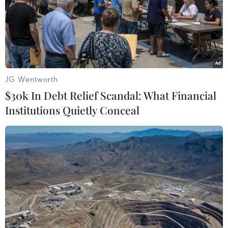
JG Wentworth
$30k In Debt Relief Scandal: What Financial
Institutions Quietly Conceal
Hàn Quốc: Nắng nóng khắc nghiệt khiến
27 trường hợp tử vong
09/08/2023 08:16
Hàn Quốc đang đối mặt với một mùa Hè nóng bất
thường, kể từ đầu năm đến ngày 7/8 đã có tổng cộng
1.984 trường hợp gặp các vấn đề về sức khỏe do nắng
nóng, trong đó 27 trường hợp đã tử vong.