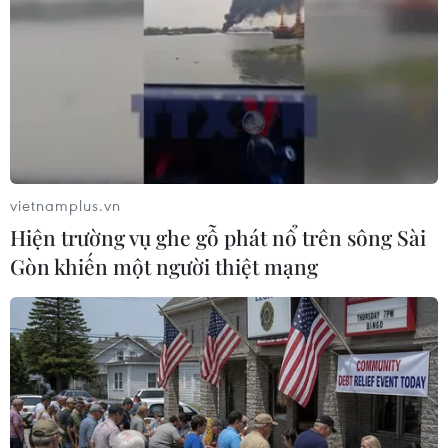
Nắng nóng bao trùm Hàn Quốc, nhiệt độ
cao nhất lên đến 37 độ C
vietnamplus.vn
19/06/2024 04:12
Hiện trường vụ ghe gỗ phát nổ trên sông Sài
Thành phố Daegu, miền Đông Nam Hàn Quốc sẽ có
Gòn khiến một người thiệt mạng
nhiệt độ lên tới 36 độ C, trong khi nhiệt độ Seoul, thành
phố Daejeon và thành phố Gwangju ở miền Tây Nam
sẽ là 35 độ C.