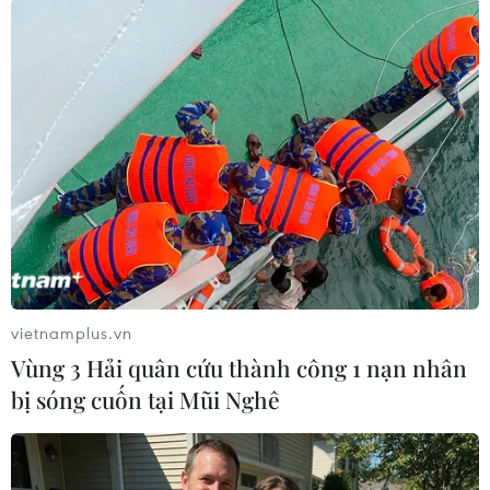
Nam sẽ là 35 độ C.
(TTXVN/Vietnam+)
vietnamplus.vn
Vùng 3 Hải quân cứu thành công 1 nạn nhân
bị sóng cuốn tại Mũi Nghê