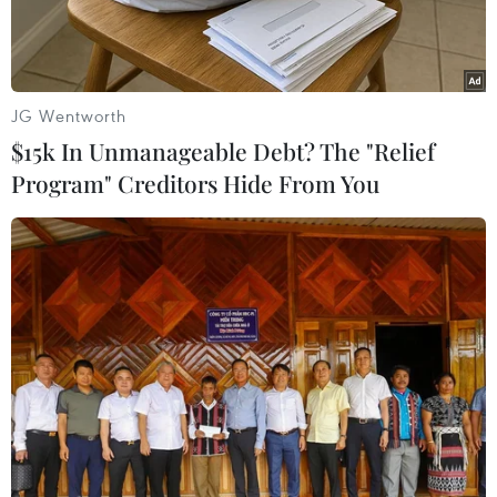
JG Wentworth
$15k In Unmanageable Debt? The "Relief
Program" Creditors Hide From You
Các em nhỏ chơi đùa trong công viên ở Busan, Hàn Quốc trong
ngày nắng nóng 29/7/2024. (Ảnh: Yonhap/TTXVN)
Theo phóng viên TTXVN tại Seoul, ngày 31/7,
các cơ quan y tế Hàn Quốc cho hay trong bối
cảnh những ngày nắng nóng liên tiếp, số người
phải đến phòng cấp cứu do các bệnh liên quan