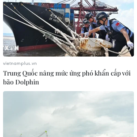
vietnamplus.vn
Trung Quốc nâng mức ứng phó khẩn cấp với
bão Dolphin
TIN CÙNG CHUYÊN MỤC
Ớt nhập khẩu từ Mexico khiến hàng
trăm người tiêu dùng Mỹ nhiễm