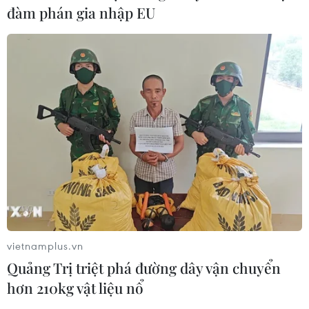
Panama cảnh báo ổ dịch hô hấp lạ
đàm phán gia nhập EU
sau 6 ca tử vong liên tiếp
28/07/2026 01:50
Nắng nóng khốc liệt tại Mỹ và Hàn
Quốc đe dọa sức khỏe cộng đồng
27/07/2026 23:07
Số ca nhiễm virus Tây sông Nile gia
tăng khắp châu Âu
26/07/2026 09:18
vietnamplus.vn
Quảng Trị triệt phá đường dây vận chuyển
hơn 210kg vật liệu nổ
Số ca mắc sởi tại Mỹ lập đỉnh 30 năm