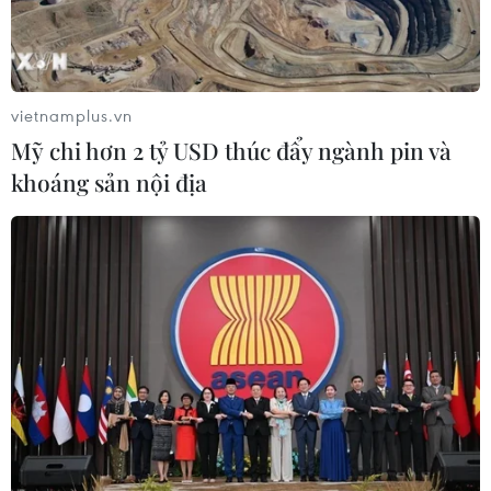
vietnamplus.vn
Mỹ chi hơn 2 tỷ USD thúc đẩy ngành pin và
khoáng sản nội địa
Nắng nóng ở Hàn Quốc: Hướng đạo sinh
quốc tế kiệt sức vì sốc nhiệt
02/08/2023 12:11