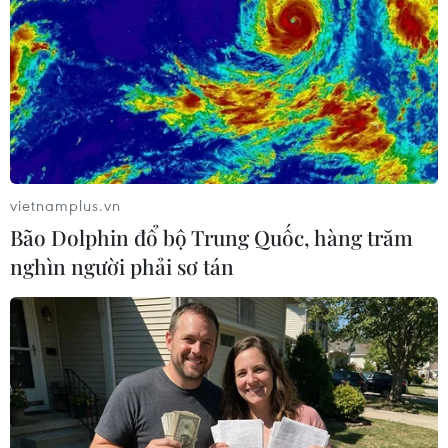
vietnamplus.vn
Bão Dolphin đổ bộ Trung Quốc, hàng trăm
nghìn người phải sơ tán
Chủng virus corona mới HKU5 hiện không
gây nguy hiểm cho con người
26/02/2025 12:34
Nhà khoa học Nga lưu ý rằng loài dơi được phát hiện