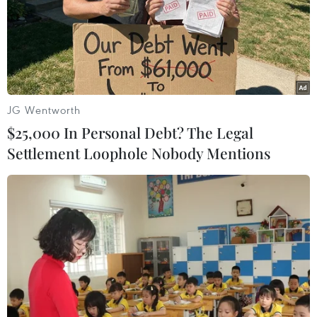
có thể mang hàng trăm loại bệnh khác nhau, nhưng chỉ
một số trong số chúng có thể gây bệnh cho con người.
JG Wentworth
$25,000 In Personal Debt? The Legal
Settlement Loophole Nobody Mentions
"Cơn bão” cúm mùa càn quét nước
Mỹ, gây ra 13.000 ca tử vong