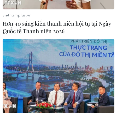
quá trình phát triển ung thư
02/08/2026 09:43
vietnamplus.vn
Hơn 40 sáng kiến thanh niên hội tụ tại Ngày
Quốc tế Thanh niên 2026
Phương pháp mới giúp phát hiện
sớm bệnh Alzheimer
30/07/2026 14:27
Virus H5N1 lây lan trong quần thể
chim bản địa tại Australia
29/07/2026 11:42
UNAIDS cảnh báo nguy cơ đại dịch
HIV/AIDS bùng phát trở lại