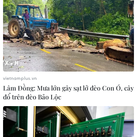
vietnamplus.vn
Lâm Đồng: Mưa lớn gây sạt lở đèo Con Ó, cây
đổ trên đèo Bảo Lộc