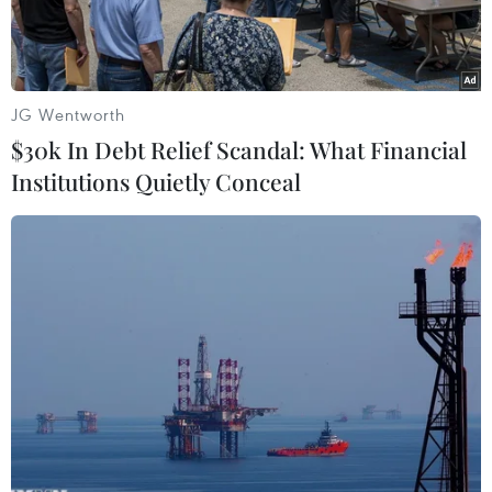
JG Wentworth
$30k In Debt Relief Scandal: What Financial
Institutions Quietly Conceal
Ảnh minh họa. (Nguồn: AFP)
Theo RIA Novosti, một loại virus chưa rõ nguồn
gốc đã xuất hiện ở Nga, triệu chứng bao gồm ho
ra máu và sốt lên tới 39 độ, trong khi xét
nghiệm COVID và cúm đều cho kết quả âm tính.