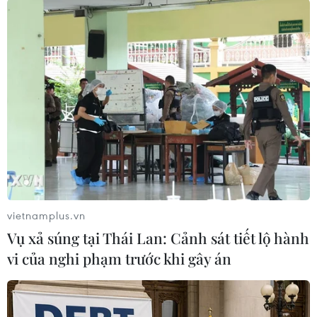
#Virus lạ
#COVID-19
#Chủng virus lạ
Nga
Theo dõi VietnamPlus
vietnamplus.vn
Vụ xả súng tại Thái Lan: Cảnh sát tiết lộ hành
vi của nghi phạm trước khi gây án
TIN LIÊN QUAN