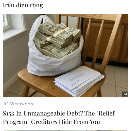
trên diện rộng
tâm Hamburg ở miền Bắc nước
Đức đã bị phong tỏa do lo ngại 2
hành khách trên tàu có thể đã
mang theo một loại virus nguy
hiểm.
(Vietnam+)
JG Wentworth
$15k In Unmanageable Debt? The "Relief
Program" Creditors Hide From You