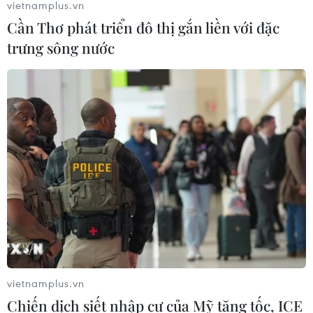
vietnamplus.vn
29/07/2026 05:17
Cần Thơ phát triển đô thị gắn liền với đặc
trưng sông nước
Johnson & Johnson chi 5,5 tỷ USD
dàn xếp vụ kiện phấn rôm gây ung
thư
28/07/2026 04:37
Panama cảnh báo ổ dịch hô hấp lạ
sau 6 ca tử vong liên tiếp
28/07/2026 01:50
Nắng nóng khốc liệt tại Mỹ và Hàn
vietnamplus.vn
Quốc đe dọa sức khỏe cộng đồng
Chiến dịch siết nhập cư của Mỹ tăng tốc, ICE