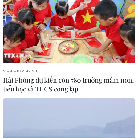
Thành phố Hồ Chí Minh: 5 người tử
vong vì bệnh dại trong 6 tháng đầu
năm
20/07/2026 05:41
Vụ ngạt khí tại trang trại heo
ở Thanh Hóa: 5 người tử vong, nhiều
vietnamplus.vn
nạn nhân cấp cứu
Hải Phòng dự kiến còn 780 trường mầm non,
20/07/2026 04:17
tiểu học và THCS công lập
Israel mở rộng vai trò "bác sỹ hề" sau
xung đột, hỗ trợ phục hồi tâm lý
19/07/2026 07:17