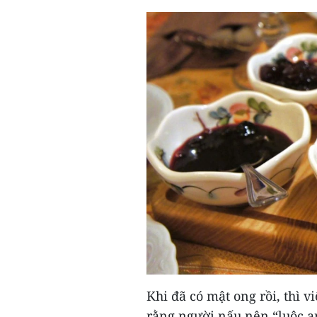
Khi đã có mật ong rồi, thì v
rằng người nấu nên “luộc a