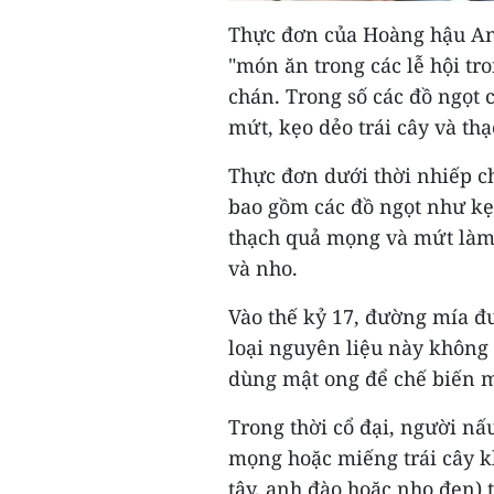
Thực đơn của Hoàng hậu An
"món ăn trong các lễ hội t
chán. Trong số các đồ ngọt 
mứt, kẹo dẻo trái cây và th
Thực đơn dưới thời nhiếp c
bao gồm các đồ ngọt như k
thạch quả mọng và mứt làm t
và nho.
Vào thế kỷ 17, đường mía đ
loại nguyên liệu này không 
dùng mật ong để chế biến mứ
Trong thời cổ đại, người nấ
mọng hoặc miếng trái cây k
tây, anh đào hoặc nho đen) t