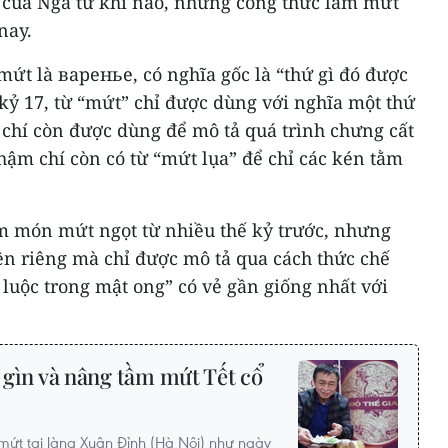
p của Nga từ khi nào, nhưng công thức làm mứt
nay.
mứt là варенье, có nghĩa gốc là “thứ gì đó được
 kỷ 17, từ “mứt” chỉ được dùng với nghĩa một thứ
 chí còn được dùng để mô tả quá trình chưng cất
hậm chí còn có từ “mứt lụa” để chỉ các kén tằm
m món mứt ngọt từ nhiều thế kỷ trước, nhưng
n riêng mà chỉ được mô tả qua cách thức chế
 luộc trong mật ong” có vẻ gần giống nhất với
ữ gìn và nâng tầm mứt Tết cổ
ề mứt tại làng Xuân Đỉnh (Hà Nội) như ngày