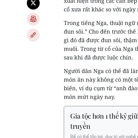
xuất hiện trong các căn bế
cổ xưa rất khác so với ngày 
Trong tiếng Nga, thuật ngữ 
đun sôi.” Cho đến trước thế
gì đó đã được đun sôi, thậm
muối. Trong từ cổ của Nga t
sau khi đã được luộc chín.
Người dân Nga có thể đã là
món ăn này không có một tê
biến, ví dụ cụm từ “anh đào
món mứt ngày nay.
Gia tộc hơn 1 thế kỷ gi
truyền
Để có thể tồn tại, duy trì với ngh