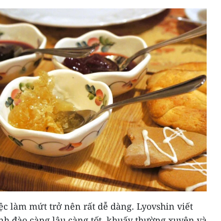
iệc làm mứt trở nên rất dễ dàng. Lyovshin viết
nh đào càng lâu càng tốt, khuấy thường xuyên và