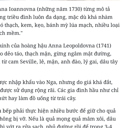
na Ioannovna (những năm 1730) từng mô tả
rong triều đình luôn đa dạng, mặc dù khá nhàm
có thạch, kem, kẹo, bánh mỳ lúa mạch, nhiều loại
ạch mềm."
hính của hoàng hậu Anna Leopoldovna (1741)
ẹo dẻo táo, thạch mận, gừng ngâm mật đường,
ừ cam Seville, lê, mận, anh đào, lý gai, dâu tây
ược nhập khẩu vào Nga, nhưng do giá khá đắt,
được sử dụng rộng rãi. Các gia đình hầu như chỉ
t hay làm đồ uống từ trái cây.
u bếp phải thực hiện nhiều bước để giữ cho quả
hông bị vỡ. Nếu là quả mọng quả mâm xôi, dâu
hì vớt ra rửa sạch, phủ đường rồi để trong 3-4