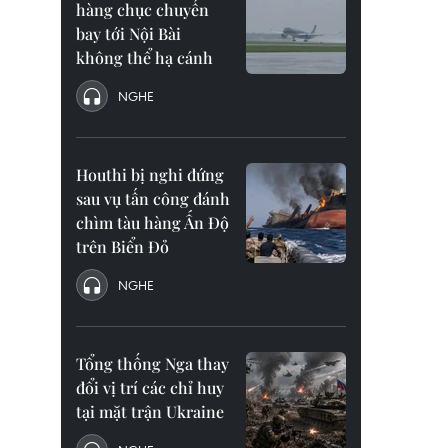
hàng chục chuyến
bay tới Nội Bài
không thể hạ cánh
NGHE
Houthi bị nghi đứng
sau vụ tấn công đánh
chìm tàu hàng Ấn Độ
trên Biển Đỏ
NGHE
Tổng thống Nga thay
đổi vị trí các chỉ huy
tại mặt trận Ukraine