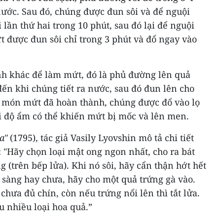
 nước. Sau đó, chúng được đun sôi và để nguội
i lần thứ hai trong 10 phút, sau đó lại để nguội
ứt được đun sôi chỉ trong 3 phút và đổ ngay vào
h khác để làm mứt, đó là phủ đường lên quả
đến khi chúng tiết ra nước, sau đó đun lên cho
hi món mứt đã hoàn thành, chúng được đổ vào lọ
i độ ẩm có thể khiến mứt bị mốc và lên men.
a"
(1795), tác giả Vasily Lyovshin mô tả chi tiết
 "Hãy chọn loại mật ong ngon nhất, cho ra bát
g (trên bếp lửa). Khi nó sôi, hãy cẩn thận hớt hết
 sàng hay chưa, hãy cho một quả trứng gà vào.
chưa đủ chín, còn nếu trứng nổi lên thì tắt lửa.
 nhiều loại hoa quả.”