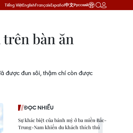
Tiếng Việt
English
Français
Español
中文
Русский
 trên bàn ăn
đã được đun sôi, thậm chí còn được
ĐỌC NHIỀU
Sự khác biệt của bánh mỳ ở ba miền Bắc-
Trung-Nam khiến du khách thích thú