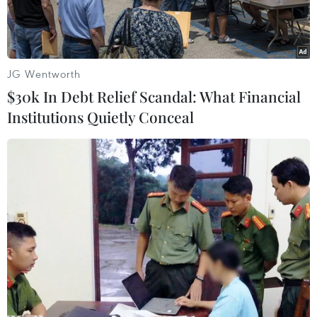
JG Wentworth
$30k In Debt Relief Scandal: What Financial
Institutions Quietly Conceal
Rượu táo lên men cider. (Nguồn: sunset.com)
"Mang phong cách Mỹ như bánh táo" là cụm từ
dùng để chỉ một thứ gì đó mang đậm chất Mỹ.
Chiếc bánh Cider Cake có thành phần chính là
táo, được thu hái từ những cây trồng do những
người định cư Mỹ mang tới từ lục địa cũ, cả hạt
và cành ghép. Trong dân gian Mỹ vẫn lưu