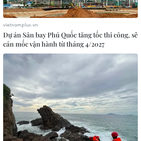
vietnamplus.vn
Dự án Sân bay Phú Quốc tăng tốc thi công, sẽ
cán mốc vận hành từ tháng 4/2027
TIN CÙNG CHUYÊN MỤC
Bánh xèo tôm nhảy - món ăn phải
thử khi đến Quy Nhơn
07/08/2026 00:00
Trình diễn, chế biến bún kèn Hà
Tiên: Lan tỏa tinh hoa ẩm thực Nam