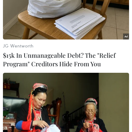
Cider cake. (Nguồn: mommyshomecooking.com)
JG Wentworth
Điều đó có thể giúp giải thích cho sự hồi sinh
$15k In Unmanageable Debt? The "Relief
liên tục của rượu táo như một loại rượu thủ
Program" Creditors Hide From You
công và lý do tại sao một lần nữa nó lại tìm đến
với các loại bánh, và trở nên phổ biến hơn trên
các blog nấu ăn và các chương trình nấu ăn.
Thời kỳ đó cũng là lúc loại rượu mạnh châu Âu
dùng làm bánh có giá rất cao, nên người nông
dân Mỹ dần dần thay thế bằng rượu táo trong
các công thức bánh của mình.