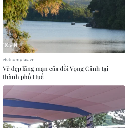
Cháo canh Quảng Bình - món ăn
dân dã gây thương nhớ
10/07/2026 08:08
Đội tuyển Argentina mang nửa tấn
thịt bò đến World Cup 2026
vietnamplus.vn
10/07/2026 01:25
Vẻ đẹp lãng mạn của đồi Vọng Cảnh tại
thành phố Huế
Ẩm thực mang bản sắc Việt Nam đến
gần hơn với châu Âu và thế giới
09/07/2026 22:47