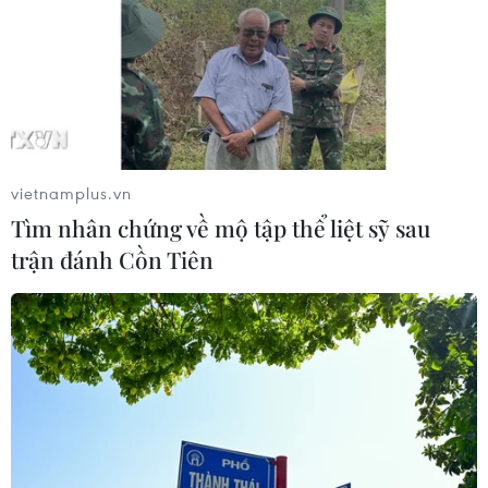
vietnamplus.vn
Tìm nhân chứng về mộ tập thể liệt sỹ sau
trận đánh Cồn Tiên
#cider Cake
#rượu táo
#Ngôi nhà nhỏ trên thảo nguyên
Mỹ
Theo dõi VietnamPlus