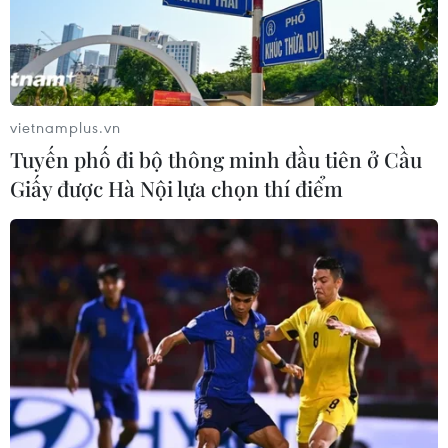
TIN LIÊN QUAN
vietnamplus.vn
Tuyến phố đi bộ thông minh đầu tiên ở Cầu
Giấy được Hà Nội lựa chọn thí điểm
12 lý do khiến phái đẹp nên ăn ít nhất một