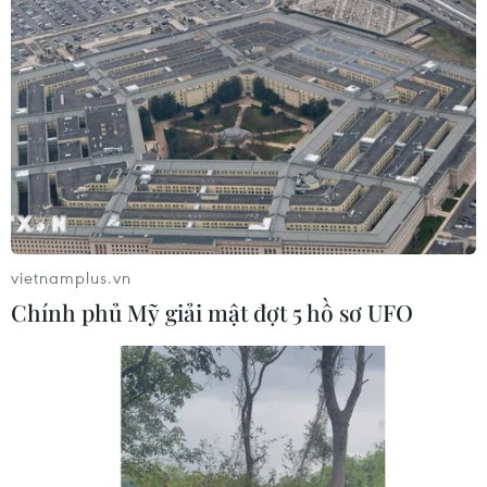
tạp, ẩn chứa những tinh hoa của cây cối và đất
đai./.
Táo gọt vỏ và chưa gọt vỏ:
Loại nào tốt hơn cho sức
khỏe của bạn?
Táo là một trong những loại quả
tốt cho sức khỏe được các chuyên
gia khuyên nên ăn hằng ngày,
vietnamplus.vn
nhưng táo có nên ăn cả vỏ?
Chính phủ Mỹ giải mật đợt 5 hồ sơ UFO
(Vietnam+)