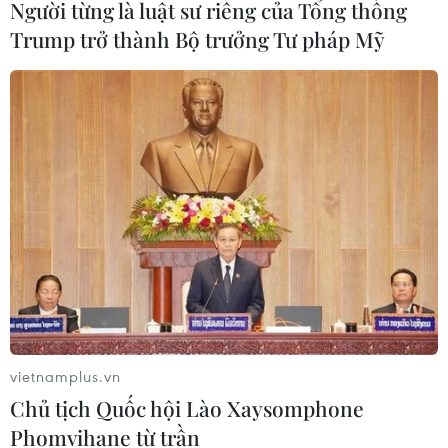
Người từng là luật sư riêng của Tổng thống
Trump trở thành Bộ trưởng Tư pháp Mỹ
Ăn lê, cam và táo giúp giảm nguy cơ bị các
bệnh về tim mạch
07/04/2016 13:00
Nghiên cứu cho thấy những người ăn hoa quả tươi
hàng ngày sẽ giảm 40% nguy cơ tử vong do các bệnh
về tim mạch và giảm 34% nguy cơ bị mắc các bệnh về
động mạch vành
vietnamplus.vn
Chủ tịch Quốc hội Lào Xaysomphone
Phomvihane từ trần