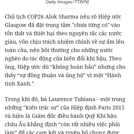
Getty Images/TTXVN)
Chủ tịch COP26 Alok Sharma nêu rõ Hiệp ước
Glasgow đã đặt trọng tâm "chưa từng có" vào
tổn thất và thiệt hại theo nguyên tắc các nước
giàu, vốn chịu trách nhiệm chính về sự ấm lên
toàn cầu, nên bồi thường cho những nước
nghèo do tác động của biến đổi khí hậu. Theo
ông, Hiệp ước dù “không hoàn hảo” nhưng cho
thấy “sự đồng thuận và ủng hộ” vì một “Hành
tinh Xanh.”
Trong khi đó, bà Laurence Tubiana - một trong
những “kiến trúc sư” của Hiệp định Paris 2015
và hiện là Giám đốc điều hành Quỹ Khí hậu
châu Âu khẳng định “còn rất nhiều việc phải
làm” để các cam kết và tuyên bố chung được