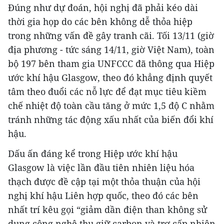
Đúng như dự đoán, hội nghị đã phải kéo dài
thời gia họp do các bên không dễ thỏa hiệp
trong những vấn đề gây tranh cãi. Tối 13/11 (giờ
địa phương - tức sáng 14/11, giờ Việt Nam), toàn
bộ 197 bên tham gia UNFCCC đã thông qua Hiệp
ước khí hậu Glasgow, theo đó khẳng định quyết
tâm theo đuổi các nỗ lực để đạt mục tiêu kiềm
chế nhiệt độ toàn cầu tăng ở mức 1,5 độ C nhằm
tránh những tác động xấu nhất của biến đổi khí
hậu.
Dấu ấn đáng kể trong Hiệp ước khí hậu
Glasgow là việc lần đầu tiên nhiên liệu hóa
thạch được đề cập tại một thỏa thuận của hội
nghị khí hậu Liên hợp quốc, theo đó các bên
nhất trí kêu gọi “giảm dần điện than không sử
dụng công nghệ thu giữ carbon và trợ cấp nhiên