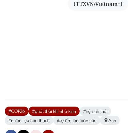
(TTXVN/Vietnam+)
#COP26
#phát thải khí nhà kính
#hệ sinh thái
#nhiên liệu hóa thạch
#sự ấm lên toàn cầu
Anh