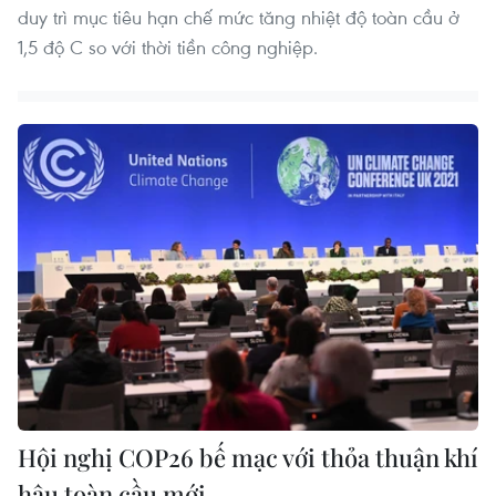
duy trì mục tiêu hạn chế mức tăng nhiệt độ toàn cầu ở
1,5 độ C so với thời tiền công nghiệp.
Hội nghị COP26 bế mạc với thỏa thuận khí
hậu toàn cầu mới