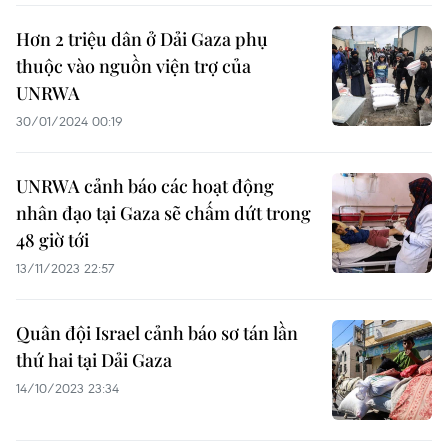
Hơn 2 triệu dân ở Dải Gaza phụ
thuộc vào nguồn viện trợ của
UNRWA
30/01/2024 00:19
UNRWA cảnh báo các hoạt động
nhân đạo tại Gaza sẽ chấm dứt trong
48 giờ tới
13/11/2023 22:57
Quân đội Israel cảnh báo sơ tán lần
thứ hai tại Dải Gaza
14/10/2023 23:34