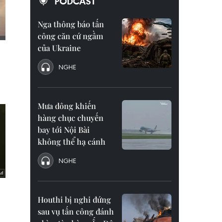
PODCAST
Nga thông báo tấn
công căn cứ ngầm
của Ukraine
NGHE
Mưa dông khiến
hàng chục chuyến
bay tới Nội Bài
không thể hạ cánh
NGHE
Houthi bị nghi đứng
sau vụ tấn công đánh