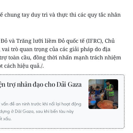
ế chung tay duy trì và thực thi các quy tắc nhân
Đỏ và Trăng lưỡi liềm Đỏ quốc tế (IFRC), Chủ
 vai trò quan trọng của các giải pháp do địa
trợ toàn cầu, đồng thời nhấn mạnh trách nhiệm
t cách hiệu quả./.
iện trợ nhân đạo cho Dải Gaza
 vấn đề an ninh trước khi nối lại hoạt động
y dựng ở Dải Gaza, sau khi bến tàu này
t xấu.