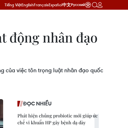
Tiếng Việt
English
Français
Español
中文
Русский
ạt động nhân đạo
g của việc tôn trọng luật nhân đạo quốc
ĐỌC NHIỀU
Phát hiện chủng probiotic mới giúp ức
chế vi khuẩn HP gây bệnh dạ dày