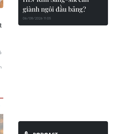
giành ngôi đầu bảng?
06/08/2026 11:05
t
ẻ
m