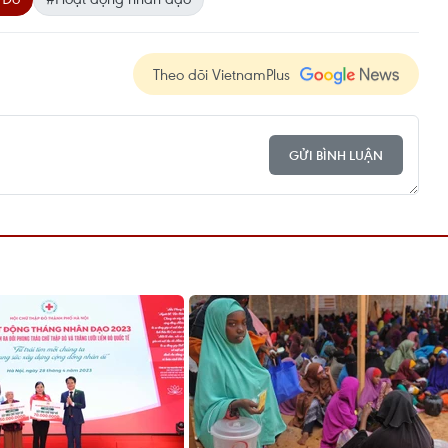
Theo dõi VietnamPlus
GỬI BÌNH LUẬN