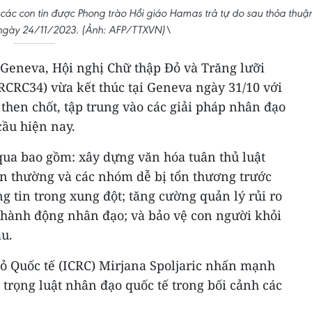
các con tin được Phong trào Hồi giáo Hamas trả tự do sau thỏa thuậ
ngày 24/11/2023. (Ảnh: AFP/TTXVN)\
Geneva, Hội nghị Chữ thập Đỏ và Trăng lưỡi
(RCRC34) vừa kết thúc tại Geneva ngày 31/10 với
 then chốt, tập trung vào các giải pháp nhân đạo
cầu hiện nay.
qua bao gồm: xây dựng văn hóa tuân thủ luật
ân thường và các nhóm dễ bị tổn thương trước
g tin trong xung đột; tăng cường quản lý rủi ro
c hành động nhân đạo; và bảo vệ con người khỏi
ậu.
Đỏ Quốc tế (ICRC) Mirjana Spoljaric nhấn mạnh
 trọng luật nhân đạo quốc tế trong bối cảnh các