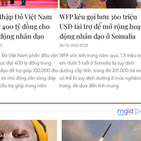
thập Đỏ Việt Nam
WFP kêu gọi hơn 360 triệu
 400 tỷ đồng cho
USD tài trợ để mở rộng hoạ
 động nhân đạo
động nhân đạo ở Somalia
47
28/12/2023 07:23
p Đỏ Việt Nam phấn đấu vận
WFP ước tính trong năm qua, 1,5 triệu tr
ực đạt 400 tỷ đồng trong
em dưới 5 tuổi ở Somalia bị suy dinh
ạo để trợ giúp 100.000 địa
dưỡng cấp tính, trong đó 331.000 trẻ e
 và chủ động sẵn sàng đáp
có thể bị suy dinh dưỡng ở mức nghiêm
cầu trợ giúp trong năm
trọng, đe dọa đến tính mạng.