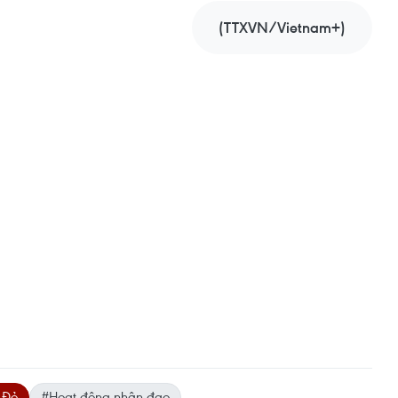
(TTXVN/Vietnam+)
 Đỏ
#Hoạt động nhân đạo