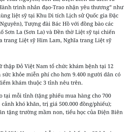
“Hành trình nhân đạo-Trao nhận yêu thương” như
ng liệt sỹ tại Khu Di tích Lịch sử Quốc gia Đặc
i Nguyên), Tượng đài Bác Hồ với đồng bào các
ố Sơn La (Sơn La) và Đền thờ Liệt sỹ tại chiến
 trang Liệt sỹ Him Lam, Nghĩa trang Liệt sỹ
ữ thập Đỏ Việt Nam tổ chức khám bệnh tại 12
n sức khỏe miễn phí cho hơn 9.400 người dân có
điểm khám thuộc 3 tỉnh nêu trên.
o tại mỗi tỉnh (tặng phiếu mua hàng cho 700
cảnh khó khăn, trị giá 500.000 đồng/phiếu);
ăn tặng trường mầm non, tiểu học của Điện Biên