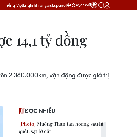
Tiếng Việt
English
Français
Español
中文
Русский
c 14,1 tỷ đồng
trên 2.360.000km, vận động được giá trị
ĐỌC NHIỀU
Mường Than tan hoang sau lũ
quét, sạt lở đất