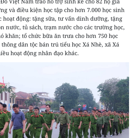
Đỏ Việt Nam trao hỗ trợ sinh kế cho 82 hộ gia
ng và điều kiện học tập cho hơn 7.000 học sinh
c hoạt động: tặng sữa, tư vấn dinh dưỡng, tặng
ồn nước, tủ sách, trạm nước cho các trường học,
ó khăn; tổ chức bữa ăn trưa cho hơn 750 học
 thông dân tộc bán trú tiểu học Xá Nhè, xã Xá
iều hoạt động nhân đạo khác.