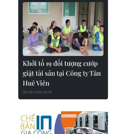
Khởi tố 19 đối tượng cướp
giật tài sản tại Công ty Tân
Huê Viên
08/08/2026 08:52