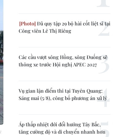
Đã quy tập 29 bộ hài cốt liệt sĩ tại
Công viên Lê Thị Riêng
Các cầu vượt sông Hồng, sông Đuống sẽ
thông xe trước Hội nghị APEC 2027
Vụ gian lận điểm thi tại Tuyên Quang:
Sáng mai (5/8), công bố phương án xử lý
Áp thấp nhiệt đới đổi hướng Tây Bắc,
:
tăng cường độ và di chuyển nhanh hơn