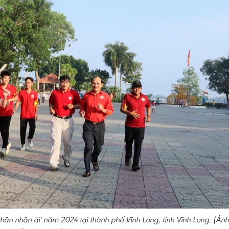
hân nhân ái' năm 2024 tại thành phố Vĩnh Long, tỉnh Vĩnh Long. (Ảnh