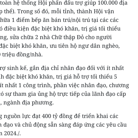
oàn hệ thống Hội phấn đấu trợ giúp 100.000 địa
p thể). Trong số đó, mỗi tỉnh, thành Hội vận
hữa 1 điểm bếp ăn bán trú/nội trú tại các các
điều kiện đặc biệt khó khăn, trị giá tối thiểu
ựng, sửa chữa 2 nhà Chữ thập Đỏ cho người
đặc biệt khó khăn, ưu tiên hộ ngư dân nghèo,
0 triệu đồng/nhà.
rợ sinh kế, gắn địa chỉ nhân đạo đối với ít nhất
 đặc biệt khó khăn, trị giá hỗ trợ tối thiểu 5
 ít nhất 1 công trình, phần việc nhân đạo, chương
có sự tham gia ủng hộ trực tiếp của lãnh đạo cấp
n, ngành địa phương.
 nguồn lực đạt 400 tỷ đồng để triển khai các
 đạo và chủ động sẵn sàng đáp ứng các yêu cầu
 2024./.