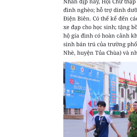
Nhân dịp này, Hội Chữ thập 
đình nghèo; hỗ trợ dinh dưỡ
Điện Biên. Có thể kể đến cá
xe đạp cho học sinh; tặng b
hộ gia đình có hoàn cảnh kh
sinh bán trú của trường phổ
Nhè, huyện Tủa Chùa) và nh