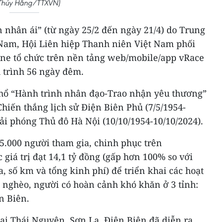
Thúy Hằng/TTXVN)
 nhân ái” (từ ngày 25/2 đến ngày 21/4) do Trung
Nam, Hội Liên hiệp Thanh niên Việt Nam phối
ne tổ chức trên nền tảng web/mobile/app vRace
 trình 56 ngày đêm.
hổ “Hành trình nhân đạo-Trao nhận yêu thương”
hiến thắng lịch sử Điện Biên Phủ (7/5/1954-
ải phóng Thủ đô Hà Nội (10/10/1954-10/10/2024).
95.000 người tham gia, chinh phục trên
giá trị đạt 14,1 tỷ đồng (gấp hơn 100% so với
a, số km và tổng kinh phí) để triển khai các hoạt
 nghèo, người có hoàn cảnh khó khăn ở 3 tỉnh:
n Biên.
tại Thái Nguyên, Sơn La, Điện Biên đã diễn ra