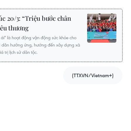
c 20/3: “Triệu bước chân
 yêu thương
 ái" là hoạt động vận động sức khỏe cho
ời dân hưởng ứng, hướng đến xây dựng xã
á trị lịch sử dân tộc.
(TTXVN/Vietnam+)