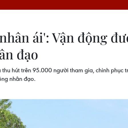
nhân ái': Vận động đượ
ân đạo
 thu hút trên 95.000 người tham gia, chinh phục 
động nhân đạo.