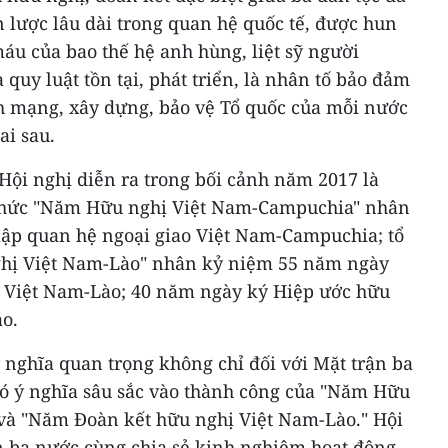
 lược lâu dài trong quan hệ quốc tế, được hun
áu của bao thế hệ anh hùng, liệt sỹ người
quy luật tồn tại, phát triển, là nhân tố bảo đảm
ch mạng, xây dựng, bảo vệ Tổ quốc của mỗi nước
ai sau.
ội nghị diễn ra trong bối cảnh năm 2017 là
chức "Năm Hữu nghị Việt Nam-Campuchia" nhân
lập quan hệ ngoại giao Việt Nam-Campuchia; tổ
hị Việt Nam-Lào" nhân kỷ niệm 55 năm ngày
ao Việt Nam-Lào; 40 năm ngày ký Hiệp ước hữu
ào.
ý nghĩa quan trọng không chỉ đối với Mặt trận ba
có ý nghĩa sâu sắc vào thành công của "Năm Hữu
và "Năm Đoàn kết hữu nghị Việt Nam-Lào." Hội
n ba nước cùng chia sẻ kinh nghiệm hoạt động,