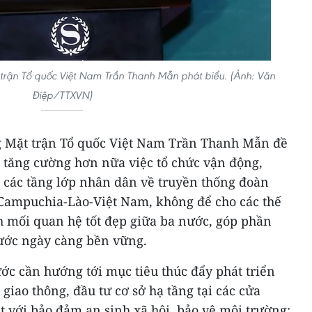
trận Tổ quốc Việt Nam Trần Thanh Mẫn phát biểu. (Ảnh: Văn
Điệp/TTXVN)
g Mặt trận Tổ quốc Việt Nam Trần Thanh Mẫn đề
 tăng cường hơn nữa việc tổ chức vận động,
g các tầng lớp nhân dân về truyền thống đoàn
a Campuchia-Lào-Việt Nam, không để cho các thế
ch mối quan hệ tốt đẹp giữa ba nước, góp phần
nước ngày càng bền vững.
ớc cần hướng tới mục tiêu thúc đẩy phát triển
 giao thông, đầu tư cơ sở hạ tầng tại các cửa
 với bảo đảm an sinh xã hội, bảo vệ môi trường;