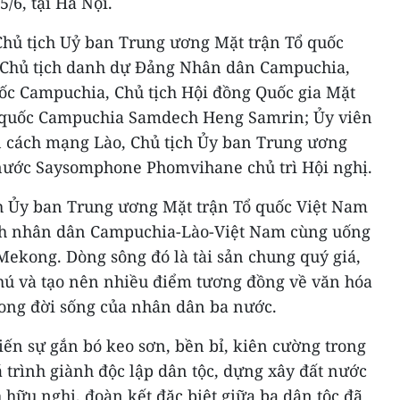
/6, tại Hà Nội.
hủ tịch Uỷ ban Trung ương Mặt trận Tổ quốc
Chủ tịch danh dự Đảng Nhân dân Campuchia,
ốc Campuchia, Chủ tịch Hội đồng Quốc gia Mặt
ổ quốc Campuchia ​Samdech Heng Samrin; Ủy viên
 cách mạng Lào, Chủ tịch Ủy ban Trung ương
nước Saysomphone Phomvihane chủ trì Hội nghị.
ch Ủy ban Trung ương Mặt trận Tổ quốc Việt Nam
h nhân dân Campuchia-Lào-Việt Nam cùng uống
ekong. Dòng sông đó là tài sản chung quý giá,
phú và tạo nên nhiều điểm tương đồng về văn hóa
ong đời sống của nhân dân ba nước.
n sự gắn bó keo sơn, bền bỉ, kiên cường trong
 trình giành độc lập dân tộc, dựng xây đất nước
hữu nghị, đoàn kết đặc biệt giữa ba dân tộc đã