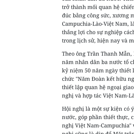
trở thành mối quan hệ chiến
đúc bằng công sức, xương m
Campuchia-Lào-Việt Nam, là 
thắng lợi cho sự nghiệp cá
trong lịch sử, hiện nay và m
Theo ông Trần Thanh Mẫn, H
năm nhân dân ba nước tổ 
kỷ niệm 50 năm ngày thiết 
chức "Năm Đoàn kết hữu ng
thiết lập quan hệ ngoại gi
nghị và hợp tác Việt Nam-L
Hội nghị là một sự kiện có 
nước, góp phần thiết thực, 
nghị Việt Nam-Campuchia" 
nghị cũng là dịp để Mặt trậ