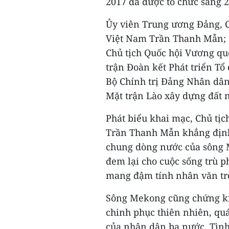
2017 đã được tổ chức sáng 25
Ủy viên Trung ương Đảng, C
Việt Nam Trần Thanh Mẫn; 
Chủ tịch Quốc hội Vương qu
trận Đoàn kết Phát triển T
Bộ Chính trị Đảng Nhân dân
Mặt trận Lào xây dựng đất 
Phát biểu khai mạc, Chủ tị
Trần Thanh Mẫn khẳng địn
chung dòng nước của sông M
đem lại cho cuộc sống trù 
mang đậm tính nhân văn tr
Sông Mekong cũng chứng kiế
chinh phục thiên nhiên, quá
của nhân dân ba nước. Tình 