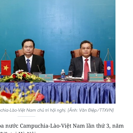
ia-Lào-Việt Nam chủ trì hội nghị. (Ảnh: Văn Điệp/TTXVN)
 ba nước Campuchia-Lào-Việt Nam lần thứ 3, năm