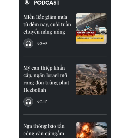
PODCAST
Miền Bắc giảm mưa
từ đêm nay, cuối tuần
chuyển nắng nóng
NGHE
Mỹ can thiệp khẩn
cấp, ngăn Israel mở
rộng đòn trừng phạt
Hezbollah
NGHE
Nga thông báo tấn
công căn cứ ngầm