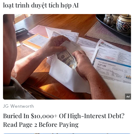
loạt trình duyệt tích hợp AI
Nam bệnh nhân 48 tuổi mắc COVID-19 nặng, đã được
sử dụng nhiều kỹ thuật điều trị hiện đại như thở máy, lọc
máu và cuối cùng là chạy ECMO, cuối cùng đã hồi
phục sau 50 ngày chiến đấu với "thần chết."
JG Wentworth
Buried In $10,000+ Of High-Interest Debt?
Read Page 2 Before Paying