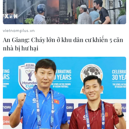
Quốc gia quản lý ca bệnh COVID-19 ghi nhận 10.040
mắc mới, trong đó 15 ca nhập cảnh; 10.025 ca ghi nhận
trong nước.
vietnamplus.vn
An Giang: Cháy lớn ở khu dân cư khiến 5 căn
nhà bị hư hại