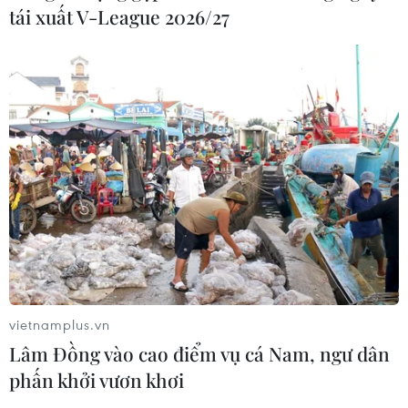
Giao chỉ tiêu bao phủ bảo hiểm y tế
tái xuất V-League 2026/27
toàn quốc đạt 100% vào năm 2030
02/08/2026 04:54
Tạo đột phá từ y tế cơ sở đến phát
triển nguồn nhân lực
02/08/2026 03:25
Báo động cận thị học đường khi
nhiều trẻ giảm thị lực từ rất sớm
01/08/2026 09:31
vietnamplus.vn
Lâm Đồng vào cao điểm vụ cá Nam, ngư dân
phấn khởi vươn khơi
Thành phố Hồ Chí Minh phát triển