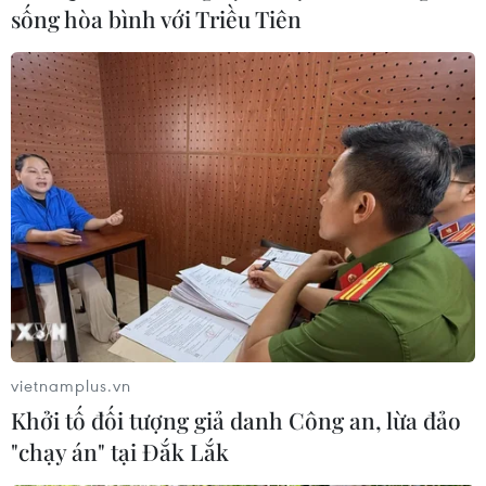
sống hòa bình với Triều Tiên
vietnamplus.vn
Khởi tố đối tượng giả danh Công an, lừa đảo
"chạy án" tại Đắk Lắk