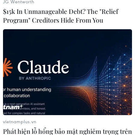
JG Wentworth
$15k In Unmanageable Debt? The "Relief
TIN LIÊN QUAN
Program" Creditors Hide From You
Hà Nội: Bệnh nhân mắc COVID-19 nặng
vietnamplus.vn
được chữa khỏi bằng kỹ thuật ECMO
Phát hiện lỗ hổng bảo mật nghiêm trọng trên
17/09/2021 08:14