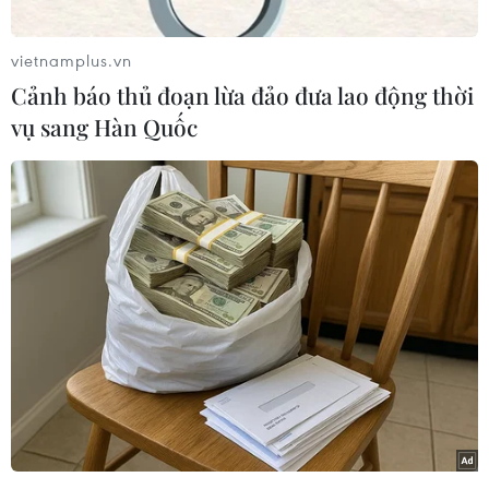
vietnamplus.vn
Cảnh báo thủ đoạn lừa đảo đưa lao động thời
vụ sang Hàn Quốc
#Đà Nẵng
#Dịch COVID-19
#Lây nhiễm cộng đồng
#Ca mắc mới
#Giãn cách xã hội
#Cách ly y tế
#Ca khỏi bệnh
TP. Hà Nội
Theo dõi VietnamPlus