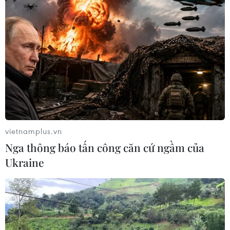
vietnamplus.vn
Nga thông báo tấn công căn cứ ngầm của
Ukraine
TIN CÙNG CHUYÊN MỤC
Ca vi phẫu ghép da đầu hiếm gặp
giúp bé gái phục hồi sau 10 năm
06/08/2026 07:15