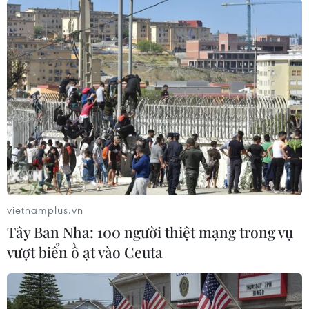
TP.HCM hướng dẫn cách xác định người
mắc COVID-19 đã khỏi bệnh
18/09/2021 14:47
Việc chứng nhận F0 khỏi bệnh là một trong các điều
kiện để được cấp thẻ xanh, tuy nhiên trên thực tế, nhiều
trường hợp người dân tự làm xét nghiệm, tự cách ly và
chăm sóc sức khỏe tại nhà.
vietnamplus.vn
Tây Ban Nha: 100 người thiệt mạng trong vụ
vượt biển ồ ạt vào Ceuta