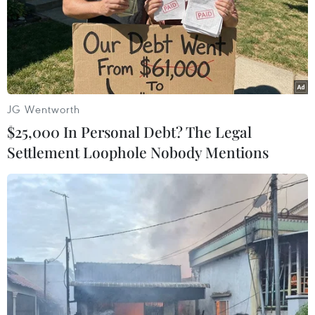
JG Wentworth
$25,000 In Personal Debt? The Legal
Settlement Loophole Nobody Mentions
Các địa phương chủ động xử lý linh hoạt
trong phòng, chống COVID-19
19/09/2021 15:25
Tính từ 17 giờ ngày 18/9 đến 17 giờ ngày 19/9, Hệ thống