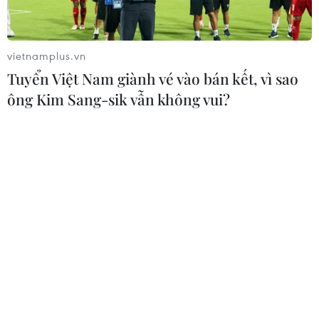
Lần đầu tiên Hội nghị Ngoại giao có
một phiên họp riêng về khoa học
công nghệ
vietnamplus.vn
05/08/2026 08:08
Tuyển Việt Nam giành vé vào bán kết, vì sao
ông Kim Sang-sik vẫn không vui?
Trung Quốc phóng thành công hai
vệ tinh siêu phổ Đông Phương Huệ
Nhãn
05/08/2026 07:16
Israel phát triển xét nghiệm máu đơn
giản giúp phát hiện sớm ung thư
phổi
05/08/2026 03:42
Thái Lan phát hiện hóa thạch khủng