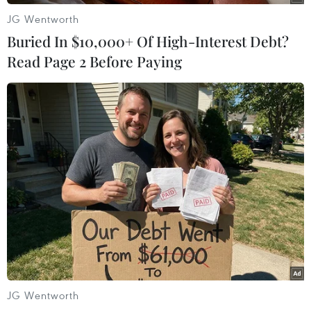
JG Wentworth
Buried In $10,000+ Of High-Interest Debt?
Read Page 2 Before Paying
#Iran
#Tên lửa Kavoshgar-4
#Vũ trụ
#Sinh vật
#Vệ tinh
Iran
Theo dõi VietnamPlus
JG Wentworth