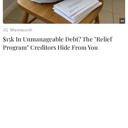
Hãng thông tấn IRNA ngày 17/3 dẫn nguồn tin
Văn phòngTổng thống Iran cho biết hai ngày
trước đó, Cơ quan Hàng không vũ trụ Iran
JG Wentworth
(ISA)đã phóng thử thành công tên lửa
$15k In Unmanageable Debt? The "Relief
Kavoshgar-4 mang theo một khoangđược thiết
Program" Creditors Hide From You
kế chứa các sinh vật. Đây được coi là bước thử
nghiệm chuẩn bị cho nhữnglần phóng mang
theo các chú khỉ trong tương lai nhằm hướng
tới sứ mệnh cuối cùnglà đưa con người lên vũ
trụ vào năm 2020.
Theo IRNA, lần phóng này nhằm kiểm trakhả
năng hoạt động của động cơ, bệ phóng, khoang
chứa sinh vật và các hệ thốngđiện, trong đó có
"việc truyền dữ liệu và hình ảnh từ quỹ đạo