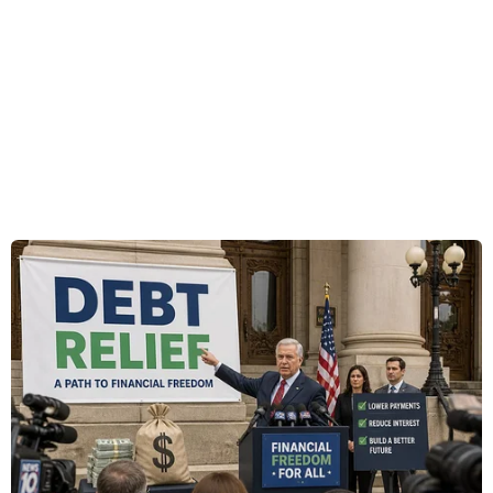
120km."
Đây làcông bố mới nhất trong một loạt thành
tựu mà Iran tin rằng chứng tỏ sự tiến bộcủa
nước này trong các lĩnh vực phòng thủ và dân
dụng bất chấp những cảnh báocủa Mỹ và lệnh
trừng phạt của Liên hợp quốc với chương trình
hạt nhân gây tranhcãi của họ.
Trước đó, tháng 2/2010, Iran đã thử nghiệm tên
lửa thế hệ
Kavoshgar-3,
đồng thời tuyên bố
thành công trong việc đưa chuột, rùa và giun
vàovũ trụ.
Nhiều nước phương Tây lo ngại Iran đang tìm
cách chế tạo bom nguyên tửvà phát triển công