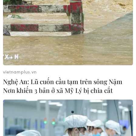
chất mới của toàn bộ Mặt Trăng
07/08/2026 08:52
Những định hướng lớn
trong thực hiện Nghị quyết 57-
NQ/TW
07/08/2026 08:18
vietnamplus.vn
Nghệ An: Lũ cuốn cầu tạm trên sông Nậm
Thông báo Kết luận của Tổng Bí thư,
Nơn khiến 3 bản ở xã Mỹ Lý bị chia cắt
Chủ tịch nước Tô Lâm tại Phiên họp
Ban Chỉ đạo Trung ương thực hiện
Nghị quyết 57
07/08/2026 04:08