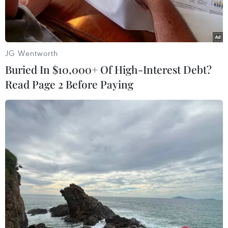
JG Wentworth
Buried In $10,000+ Of High-Interest Debt?
Read Page 2 Before Paying
Các nhà khoa học đã xác định được các chất hóa học khiến
thanh thiếu niên "nặng mùi." (Nguồn: iStock)
Nhiều người trong chúng ta đã quen thuộc với
mùi hương ngọt ngào của trẻ sơ sinh, đồng thời
khó có thể không nhăn mặt khi ngửi thấy mùi
cơ thể của một thiếu niên lúc đang đổ mồ hôi