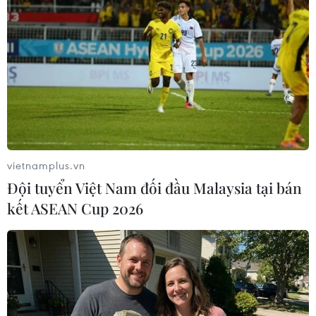
có trong mẫu của trẻ nhỏ. Một loại có mùi giống
như gỗ đàn hương, một mùi thơm phổ biến
trong nước hoa. Loại còn lại có mùi như mồ hôi
và bồn tiểu.
vietnamplus.vn
Đội tuyển Việt Nam đối đầu Malaysia tại bán
kết ASEAN Cup 2026
BO thiếu niên chứa hai loại steroid không có trong mẫu của trẻ
nhỏ. (Nguồn: Getty Images)
Những thay đổi về BO của con người từ giai