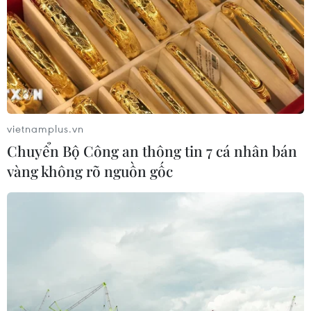
vietnamplus.vn
Tinh dầu thơm: Vừa dưỡng da ẩm mượt,
Chuyển Bộ Công an thông tin 7 cá nhân bán
vừa lưu hương lâu dài
vàng không rõ nguồn gốc
24/03/2022 03:09
Tương tự như nước hoa, tinh dầu thơm - thứ mà ngày
nay hầu như không một quý cô sành điệu hay quý ông
biết cách chăm chút nào có thể sống thiếu, cũng mang
lại một trải nghiệm mùi hương tuyệt vời.