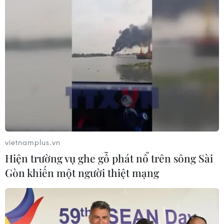
Nên ăn thực phẩm gì để cơ thể có mùi
thơm tự nhiên và dễ chịu?
30/03/2024 01:53
Để ghi điểm trong mắt của những người xung quanh,
bạn có thể lựa chọn cho mình những loại thực phẩm cải
thiện mùi hương của cơ thể trong chế độ ăn uống hằng
ngày.
vietnamplus.vn
Hiện trường vụ ghe gỗ phát nổ trên sông Sài
Gòn khiến một người thiệt mạng