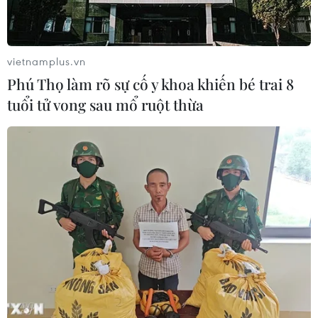
vietnamplus.vn
Phú Thọ làm rõ sự cố y khoa khiến bé trai 8
tuổi tử vong sau mổ ruột thừa