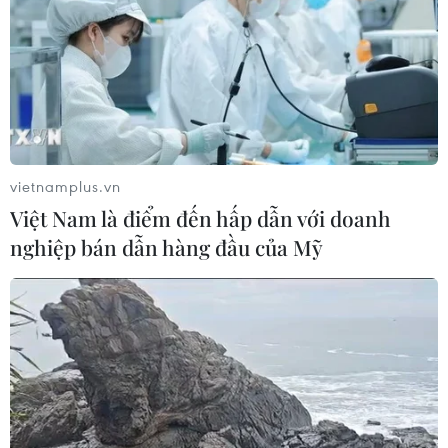
Bỉ tìm ra hướng đi mới trong điều trị
ung thư gan di căn
07/08/2026 04:05
Chưa có bằng chứng truyền máu trẻ
giúp chống lão hóa
vietnamplus.vn
06/08/2026 23:16
Việt Nam là điểm đến hấp dẫn với doanh
nghiệp bán dẫn hàng đầu của Mỹ
Nước thải từ máy bay có thể giúp
phát hiện sớm nguy cơ đại dịch
06/08/2026 22:30
Thành lập Hội đồng cấp Nhà nước