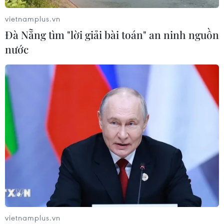
06/08/2026 07:15
vietnamplus.vn
Đà Nẵng tìm "lời giải bài toán" an ninh nguồn
Việt Nam hướng tới làm
nước
chủ 10 công nghệ lõi vào năm 2030
06/08/2026 04:38
Việt Nam và Lào thúc đẩy hợp tác
khoa học
05/08/2026 23:43
Phát triển mô hình AI giải mã “ngôn
ngữ của não bộ”
05/08/2026 23:26
vietnamplus.vn