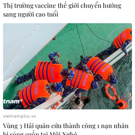
Thị trường vaccine thế giới chuyển hướng
sang người cao tuổi
#Mùi cơ thể
#Mùi trẻ sơ sinh
#thanh thiếu niên
#Chất tạo mùi
#Axit cacboxylic
#Khoa học về mùi hương
#Đổ mồ hôi
Đức
vietnamplus.vn
Theo dõi VietnamPlus
Vùng 3 Hải quân cứu thành công 1 nạn nhân
bị sóng cuốn tại Mũi Nghê