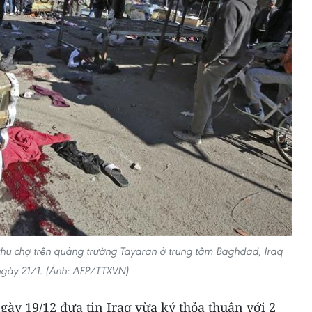
khu chợ trên quảng trường Tayaran ở trung tâm Baghdad, Iraq
ngày 21/1. (Ảnh: AFP/TTXVN)
gày 19/12 đưa tin Iraq vừa ký‎ thỏa thuận với 2