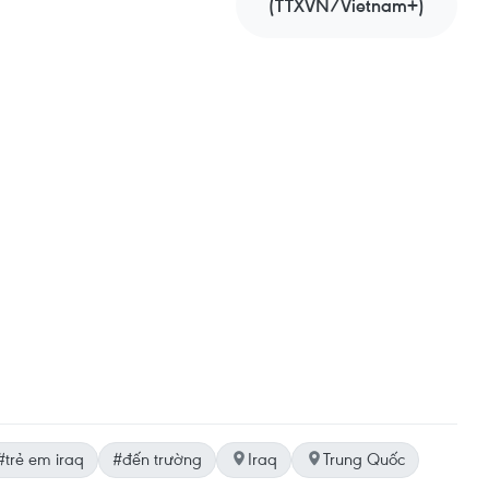
(TTXVN/Vietnam+)
#trẻ em iraq
#đến trường
Iraq
Trung Quốc