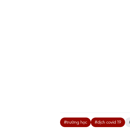
#trường học
#dịch covid 19