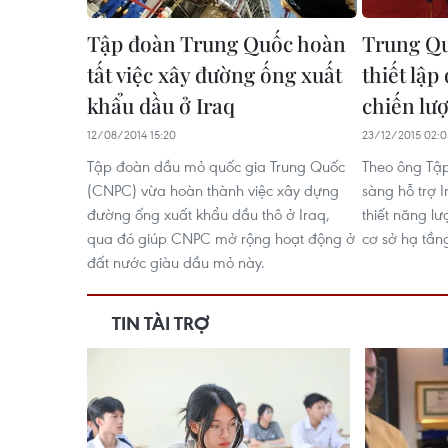
Tập đoàn Trung Quốc hoàn
Trung Qu
tất việc xây đường ống xuất
thiết lập
khẩu dầu ở Iraq
chiến lư
12/08/2014 15:20
23/12/2015 02:0
Tập đoàn dầu mỏ quốc gia Trung Quốc
Theo ông Tập
(CNPC) vừa hoàn thành việc xây dựng
sàng hỗ trợ I
đường ống xuất khẩu dầu thô ở Iraq,
thiết năng lư
qua đó giúp CNPC mở rộng hoạt động ở
cơ sở hạ tần
đất nước giàu dầu mỏ này.