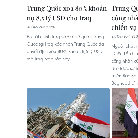
Trung Quốc xóa 80% khoản
Trung Qu
nợ 8,5 tỷ USD cho Iraq
công nhâ
chiến sự 
03/02/2010 07:43
Bộ Tài chính Iraq và Đại sứ quán Trung
27/06/2014 23:
Quốc tại Iraq xác nhận Trung Quốc đã
Người phát n
quyết định xóa 80% khoản 8,5 tỷ USD
Quốc Tần Cươ
mà Iraq nợ nước này.
công nhân củ
đã được sơ t
miền Bắc Sam
Baghdad bìn