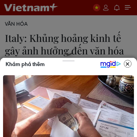
VĂN HÓA
Italy: Khủng hoảng kinh tế
gây ảnh hưởng đến văn hóa
đọc
Khám phá thêm
Trương Anh Ngọc/Rome
10/09/2014 14:15
Theo điều tra của AC Nielsen về văn hóa đọc,
trong ba tháng Hè năm 2013, người dân nước này
ngày càng đọc sách ít đi.