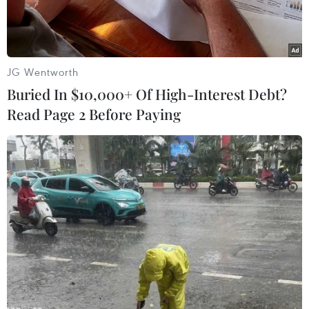
JG Wentworth
Buried In $10,000+ Of High-Interest Debt?
Read Page 2 Before Paying
Ảnh minh họa. (Nguồn: DAAD)
Khủng hoảng kinh tế khiến người Italy "thắt
lưng buộc bụng" và đi cùng với quá trình ấy là
cảm hứng cho văn hóa, nhất là văn hóa đọc
cũng vì thế mà giảm đi.