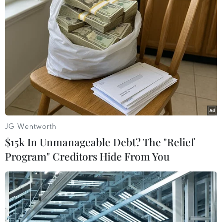
Italy buộc phải cắt giảm trong nhiều hạng mục chi tiêu
của cuộc sống hàng ngày, trong đó có sách.
JG Wentworth
$15k In Unmanageable Debt? The "Relief
Program" Creditors Hide From You