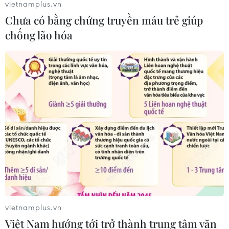
vietnamplus.vn
Chưa có bằng chứng truyền máu trẻ giúp
Phát động giải báo chí toàn quốc "Vì
chống lão hóa
sự nghiệp Giáo dục Việt Nam" năm
2026
04/08/2026 12:36
Hành trình đưa hát bội 'chạm' đến
giới trẻ ở Thành phố Hồ Chí Minh
04/08/2026 07:35
NSND Trịnh Thúy Mùi tái đắc cử Chủ
tịch Hội Nghệ sỹ Sân khấu Việt Nam
04/08/2026 06:35
vietnamplus.vn
Việt Nam hướng tới trở thành trung tâm văn