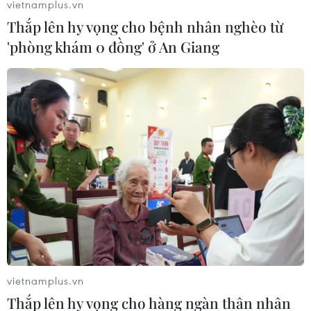
vietnamplus.vn
Thắp lên hy vọng cho bệnh nhân nghèo từ
'phòng khám 0 đồng' ở An Giang
TIN CÙNG CHUYÊN MỤC
Việt Nam hướng tới trở
thành trung tâm văn hóa và sáng tạo
hàng đầu khu vực
06/08/2026 23:33
vietnamplus.vn
Thắp lên hy vọng cho hàng ngàn thân nhân