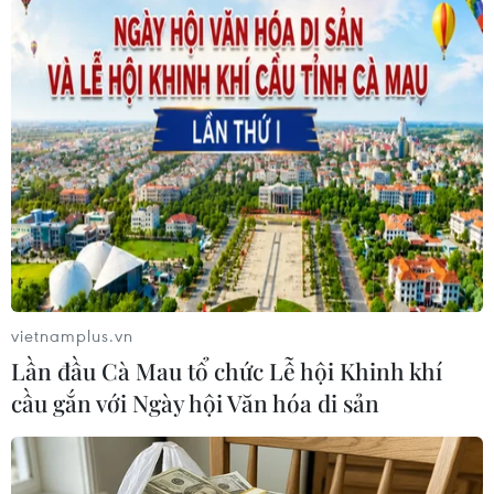
vietnamplus.vn
Thị trường sách in Italy trong tình trạng
Lần đầu Cà Mau tổ chức Lễ hội Khinh khí
khủng hoảng
cầu gắn với Ngày hội Văn hóa di sản
08/05/2014 02:16
Khủng hoảng kinh tế là nguyên nhân khiến cho người