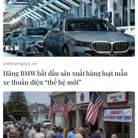
vietnamplus.vn
Hãng BMW bắt đầu sản xuất hàng loạt mẫu
xe thuần điện “thế hệ mới”