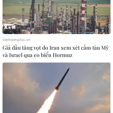
05/08/2026 10:58
Giới thiệu Bộ sách Tuyển tập các tác
phẩm chọn lọc của Tổng Tư lệnh
Fidel Castro Ruz
vietnamplus.vn
05/08/2026 10:10
Giá dầu tăng vọt do Iran xem xét cấm tàu Mỹ
và Israel qua eo biển Hormuz
Đưa tranh AI vào nhóm nguy cơ cần
ngăn chặn để bảo vệ di sản nghề làm
tranh Đông Hồ
05/08/2026 08:38
Sẵn sàng cho Lễ hội Việt Nam-Hàn
Quốc thành phố Đà Nẵng 2026
05/08/2026 07:46