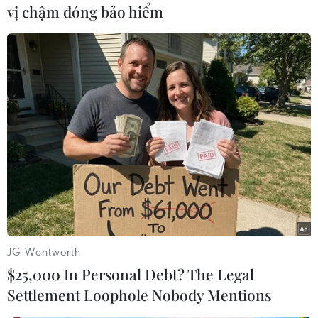
vị chậm đóng bảo hiểm
#Italy
#Khủng hoảng kinh tế
#Thắt lưng buộc bụng
#Văn hóa đọc
#Sa thải nhân viên
#Cửa hàng
#Người dân
#Mondadori
Italy
Theo dõi VietnamPlus
JG Wentworth
$25,000 In Personal Debt? The Legal
Settlement Loophole Nobody Mentions
TIN LIÊN QUAN