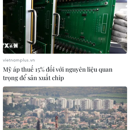
Cồn Tiên
06/08/2026 03:01
Phát động Cuộc thi Sáng tạo Video
2026 cho công dân Pháp ngữ
06/08/2026 02:29
vietnamplus.vn
Mỹ áp thuế 15% đối với nguyên liệu quan
Đà Nẵng lần đầu đăng cai chung kết
trọng để sản xuất chip
Hoa hậu Di sản toàn cầu 2026
05/08/2026 11:01
Đà Nẵng chi gần 38 tỷ đồng trang trí
Tết Đinh Mùi 2027