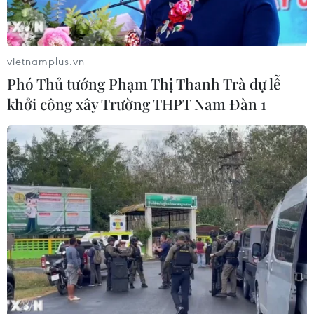
"Sức nóng" trước thềm
chung kết Lễ hội Pháo hoa Quốc tế
Đà Nẵng 2026
vietnamplus.vn
11/07/2026 12:25
Phó Thủ tướng Phạm Thị Thanh Trà dự lễ
khởi công xây Trường THPT Nam Đàn 1
Đà Nẵng: Khai mạc Lễ hội Việt Nam-
Nhật Bản, thúc đẩy hợp tác hướng tới
tương lai bền vững
09/07/2026 15:21
Xem thêm