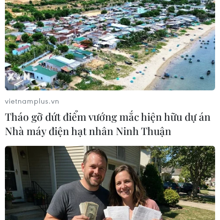
#Di sản Văn hóa Phi vật thể Quốc gia
#Đồng bào Chăm
#Trò chơi dân gian
Khánh Hòa
Theo dõi VietnamPlus
vietnamplus.vn
Tháo gỡ dứt điểm vướng mắc hiện hữu dự án
Nhà máy điện hạt nhân Ninh Thuận
TIN LIÊN QUAN