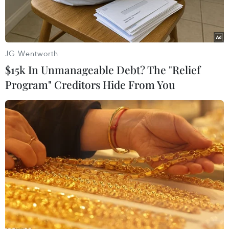
JG Wentworth
$15k In Unmanageable Debt? The "Relief
Program" Creditors Hide From You
Bên ngoài Tháp Bà Ponnagar. (Ảnh TTXVN phát)
Lễ hội Tháp Bà Ponagar năm 2024 do Ủy ban
Nhân dân tỉnh Khánh Hòa tổ chức khai mạc
ngày 29/4 tại đồi Cù Lao, thành phố Nha Trang,
tỉnh Khánh Hòa.