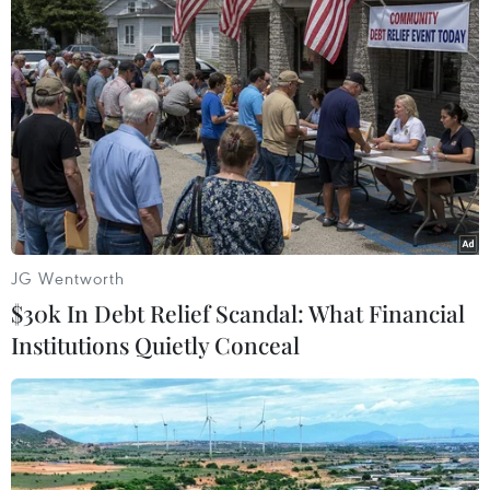
hội.
(TTXVN/Vietnam+)
JG Wentworth
$30k In Debt Relief Scandal: What Financial
Institutions Quietly Conceal
#Lễ hội Tháp Bà Ponagar
#Đền tháp Chăm