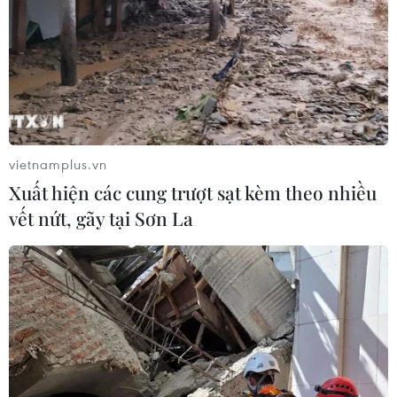
vietnamplus.vn
Xuất hiện các cung trượt sạt kèm theo nhiều
vết nứt, gãy tại Sơn La
TIN CÙNG CHUYÊN MỤC
Nhịp điệu Samulnori vang