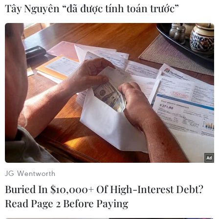
Tây Nguyên “đã được tính toán trước”
Du lịch đưa vào Danh mục Di sản Văn hóa Phi
vật thể Quốc gia.
Lễ hội Tháp Bà Ponagar năm 2024 diễn ra từ
ngày 28/4 đến 1/5. Ngoài các nghi lễ chính, lễ
hội còn có các hoạt động văn hóa đặc sắc như:
Lễ thay y Mẫu; lễ thả hoa đăng trên sông Cái;
nghi thức rước kiệu từ Tháp Bà đi qua các tuyến
đường trong khu dân cư; lễ cầu quốc thái dân
an; lễ cúng Ngọ; lễ dâng hương Mẫu; lễ tế cổ
truyền; lễ khai diên và lễ tôn vương.
Đồng thời, lễ hội còn có có tiết mục hát văn,
JG Wentworth
múa bóng, biểu diễn hát bội, các trò chơi dân
Buried In $10,000+ Of High-Interest Debt?
gian, trình diễn kỹ thuật dệt vải, làm gốm của
Read Page 2 Before Paying
đồng bào Chăm…