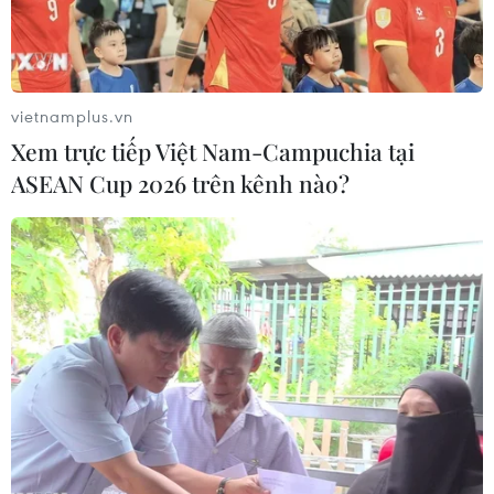
vietnamplus.vn
Xem trực tiếp Việt Nam-Campuchia tại
ASEAN Cup 2026 trên kênh nào?
Khánh Hòa: Tăng mức phí tham quan Hòn
Chồng và Tháp Bà Ponagar từ 2023
23/11/2022 04:17
Hội đồng nhân dân tỉnh Khánh Hòa vừa thông qua
Nghị quyết về việc quy định mức thu, nộp, quản lý và sử