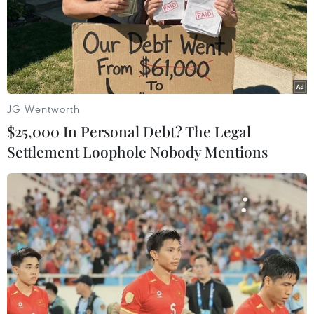
JG Wentworth
$25,000 In Personal Debt? The Legal
Khánh Hòa: Lễ hội Tháp Bà Ponagar tưởng
Settlement Loophole Nobody Mentions
nhớ Thiên Y Thánh Mẫu Ana
10/05/2023 05:25
Hàng trăm đoàn khách, rất đông đồng bào Chăm ở các
tỉnh Ninh Thuận, Bình Thuận và người dân ở các tỉnh,
thành phố khu vực miền Trung-Tây Nguyên đã tề tựu tại
Tháp Bà Ponagar tham gia lễ hội.