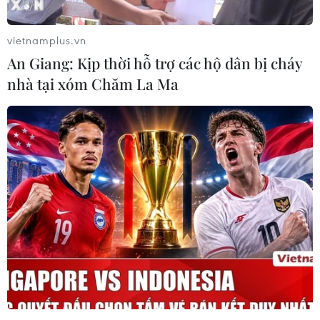
dụng phí tham quan Khu di tích lịch sử-văn hóa Tháp Bà
Ponagar và danh lam thắng cảnh Hòn Chồng.
vietnamplus.vn
An Giang: Kịp thời hỗ trợ các hộ dân bị cháy
nhà tại xóm Chăm La Ma
Quyến rũ vũ điệu Chăm dưới chân
Tháp Bà Ponagar