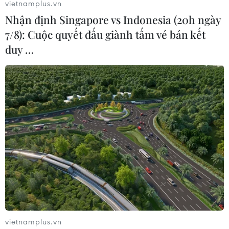
vietnamplus.vn
06/09/2022 07:05
Nhận định Singapore vs Indonesia (20h ngày
Những năm gần đây, ngành Văn hóa và Thể thao tỉnh
7/8): Cuộc quyết đấu giành tấm vé bán kết
Khánh Hòa đã đưa hoạt động múa Chăm vào trình diễn
duy …
thường xuyên tại Di tích Tháp Bà Ponagar ở thành phố
Nha Trang để phục vụ người dân và du khách.
vietnamplus.vn