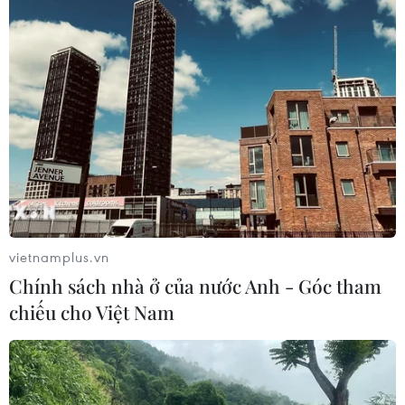
Bỉ tìm ra hướng đi mới trong điều trị
ung thư gan di căn
07/08/2026 04:05
Chuyên gia Canada đánh giá cao bản
lĩnh đối ngoại của Việt Nam
07/08/2026 03:49
vietnamplus.vn
Venezuela khởi động đàm phán về
Chính sách nhà ở của nước Anh - Góc tham
tiến trình chuyển giao chính trị
chiếu cho Việt Nam
07/08/2026 02:58
Mỹ can thiệp khẩn cấp, ngăn