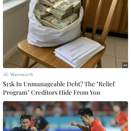
#Libya
#Belarus
#Đức
#Indonesia
#Can thiệp quân sự
#Recep Tayyip Erdogan
Libya
Theo dõi VietnamPlus
JG Wentworth
$15k In Unmanageable Debt? The "Relief
Program" Creditors Hide From You
TIN CÙNG CHUYÊN MỤC