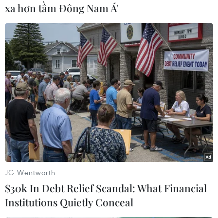
việc nội bộ của Libya và phải được chính nhân
xa hơn tầm Đông Nam Á'
dânLibya thực hiện mà không có bất cứ sự can
thiệp quân sự nào từ bên ngoài.
Bộ Ngoại giao Indonesia trong ngày cũng kêu
gọi thúc đẩy tiến trình chính trịhòa bình tại
Libya. Ngoại trưởng Indonesia Marty
Natalegawa nhấn mạnh yêu cầucấp thiết là tạo
điều kiện thuận lợi để thúc đẩy tiến trình chính
trị dân chủ,hòa bình tại Libya, ngăn chặn bạo
lực và xung đột.
Chính phủ Indonesia kêu gọi cộng đồng quốc tế
JG Wentworth
bảo vệ dân thường vô tội đangtrở thành nạn
$30k In Debt Relief Scandal: What Financial
nhân của vòng xoáy bạo lực.
Institutions Quietly Conceal