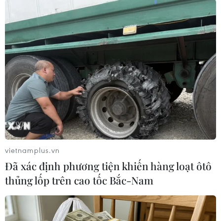
Theo AFP, cũng trong ngày, một nhóm người
ủng hộ nhà lãnh đạo Libya MoamerKadhafi đã
tập trung biểu tình tại quảng trường Tahrir ở
thủ đô Cairo của Ai Cậpkhi Tổng thư ký Liên
Hiệp quốc Ban Ki Moon tới thăm nước này./.
(TTXVN/Vietnam+)
vietnamplus.vn
Đã xác định phương tiện khiến hàng loạt ôtô
thủng lốp trên cao tốc Bắc-Nam