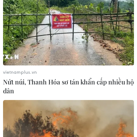
Israel mở rộng đòn trừng phạt
Hezbollah
07/08/2026 02:31
Sập công trình tại Cuba khiến 2
người tử vong
07/08/2026 01:48
vietnamplus.vn
Nứt núi, Thanh Hóa sơ tán khẩn cấp nhiều hộ
Mở ra giai đoạn triển khai thực chất
dân
quan hệ giữa Việt Nam và Australia
07/08/2026 01:27
Syria: Nổ xe buýt gần thủ đô