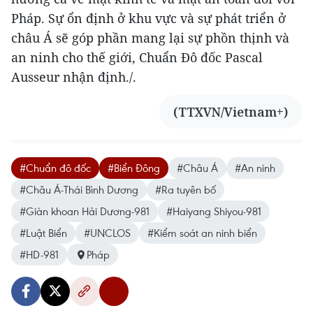
Pháp. Sự ổn định ở khu vực và sự phát triển ở
châu Á sẽ góp phần mang lại sự phồn thịnh và
an ninh cho thế giới, Chuẩn Đô đốc Pascal
Ausseur nhận định./.
(TTXVN/Vietnam+)
#Chuẩn đô đốc
#Biển Đông
#Châu Á
#An ninh
#Châu Á-Thái Bình Dương
#Ra tuyên bố
#Giàn khoan Hải Dương-981
#Haiyang Shiyou-981
#Luật Biển
#UNCLOS
#Kiểm soát an ninh biển
#HD-981
Pháp