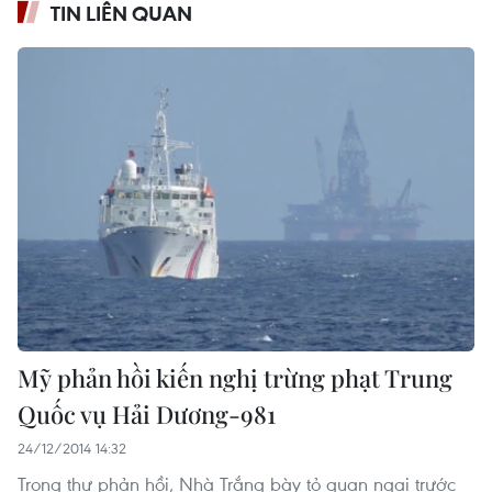
TIN LIÊN QUAN
Mỹ phản hồi kiến nghị trừng phạt Trung
Quốc vụ Hải Dương-981
24/12/2014 14:32
Trong thư phản hồi, Nhà Trắng bày tỏ quan ngại trước