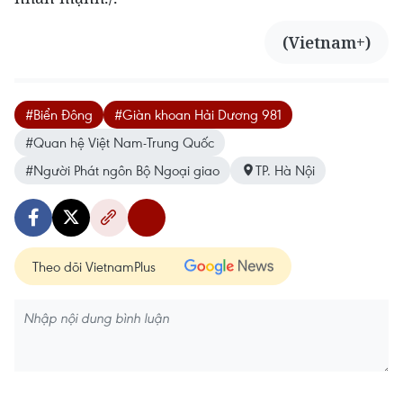
(Vietnam+)
#Biển Đông
#Giàn khoan Hải Dương 981
#Quan hệ Việt Nam-Trung Quốc
#Người Phát ngôn Bộ Ngoại giao
TP. Hà Nội
Theo dõi VietnamPlus