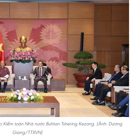
ếp Kiểm toán Nhà nước Buhtan Tshering Kezang. (Ảnh: Dương
Giang/TTXVN)