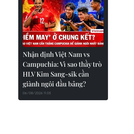
Nhận định Việt Nam vs
Campuchia: Vì sao thầy trò
HLV Kim Sang-sik cần
giành ngôi đầu bảng?
06/08/2026 11:05