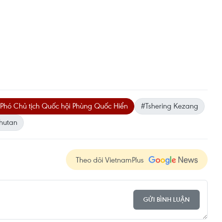
Phó Chủ tịch Quốc hội Phùng Quốc Hiển
#Tshering Kezang
hutan
Theo dõi VietnamPlus
GỬI BÌNH LUẬN