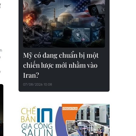
ư
n
Mỹ có đang chuẩn bị một
ơ
chiến lược mới nhằm vào
ờ
Iran?
07/08/2026 10:08