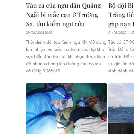
Tàu cá của ngư dân Quảng
Bộ đội B
Ngãi bị mắc cạn ở Trường
Trăng ti
Sa, tàu kiểm ngư cứu
gặp nạn 
29/12/2021 10:33
01/01/2022 14:2
Thời điểm đó, tàu Kiểm ngư KN 418 đang
Tàu cá CT 9
làm nhiệm vụ tuần tra, kiểm soát tại khu
Trần Đề ra C
vực biển đảo Đá Lát, khi nhận được lệnh
cá Trần Đề k
đã nhanh chóng lên đường cứu hộ tàu
to, gió lớn d
cá QNg 90658TS.
lênh đênh trê