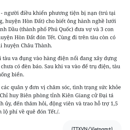
- người điều khiển phương tiện bị nạn (trú tại
g, huyện Hòn Đất) cho biết ông hành nghề lưới
ành Dầu (thành phố Phú Quốc) đưa vợ và 3 con
uyện Hòn Đất đón Tết. Cùng đi trên tàu còn có
tại huyện Châu Thành.
tối tàu va đụng vào hàng điện nổi đang xây dựng
chưa có đèn báo. Sau khi va vào đế trụ điện, tàu
uống biển.
 các quân y đơn vị chăm sóc, tình trạng sức khỏe
 Chỉ huy Biên phòng tỉnh Kiên Giang cử Đại tá
 ủy, đến thăm hỏi, động viên và trao hỗ trợ 1,5
lộ phí về quê đón Tết./.
(TTXVN/Vietnam+)