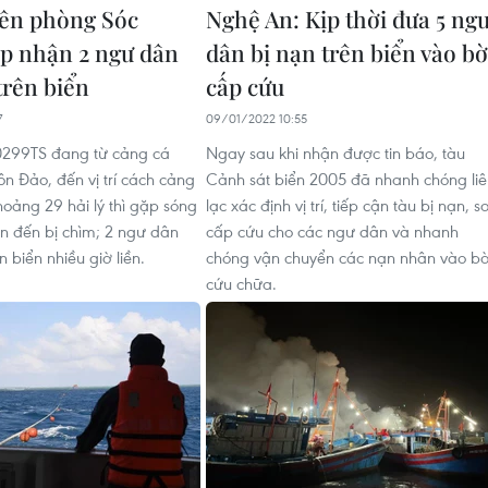
iên phòng Sóc
Nghệ An: Kịp thời đưa 5 ng
ếp nhận 2 ngư dân
dân bị nạn trên biển vào bờ
trên biển
cấp cứu
7
09/01/2022 10:55
0299TS đang từ cảng cá
Ngay sau khi nhận được tin báo, tàu
ôn Đảo, đến vị trí cách cảng
Cảnh sát biển 2005 đã nhanh chóng liê
hoảng 29 hải lý thì gặp sóng
lạc xác định vị trí, tiếp cận tàu bị nạn, s
ẫn đến bị chìm; 2 ngư dân
cấp cứu cho các ngư dân và nhanh
n biển nhiều giờ liền.
chóng vận chuyển các nạn nhân vào b
cứu chữa.