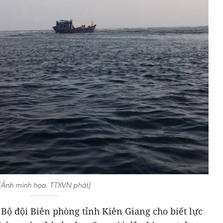
(Ảnh minh họa. TTXVN phát)
y Bộ đội Biên phòng tỉnh Kiên Giang cho biết lực