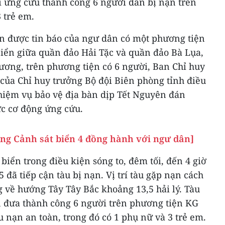
i ứng cứu thành công 6 người dân bị nạn trên
 trẻ em.
ận được tin báo của ngư dân có một phương tiện
iển giữa quần đảo Hải Tặc và quần đảo Bà Lụa,
ương, trên phương tiện có 6 người, Ban Chỉ huy
o của Chỉ huy trưởng Bộ đội Biên phòng tỉnh điều
hiệm vụ bảo vệ địa bàn dịp Tết Nguyên đán
c cơ động ứng cứu.
ùng Cảnh sát biển 4 đồng hành với ngư dân]
biển trong điều kiện sóng to, đêm tối, đến 4 giờ
5 đã tiếp cận tàu bị nạn. Vị trí tàu gặp nạn cách
về hướng Tây Tây Bắc khoảng 13,5 hải lý. Tàu
n đưa thành công 6 người trên phương tiện KG
u nạn an toàn, trong đó có 1 phụ nữ và 3 trẻ em.