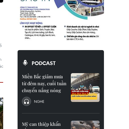
S
n
PODCAST
ác
Miền Bắc giảm mưa
từ đêm nay, cuối tuần
chuyển nắng nóng
NGHE
Mỹ can thiệp khẩn