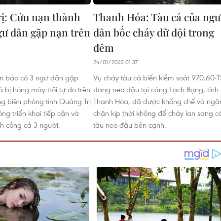
ị: Cứu nạn thành
Thanh Hóa: Tàu cá của ngư
gư dân gặp nạn trên
dân bốc cháy dữ dội trong
đêm
24/01/2022 01:37
in báo có 3 ngư dân gặp
Vụ cháy tàu cá biển kiểm soát 970.60-T
á bị hỏng máy trôi tự do trên
đang neo đậu tại cảng Lạch Bạng, tỉnh
ng biên phòng tỉnh Quảng Trị
Thanh Hóa, đã được khống chế và ngă
ng triển khai tiếp cận và
chặn kịp thời không để cháy lan sang c
h công cả 3 người.
tàu neo đậu bên cạnh.