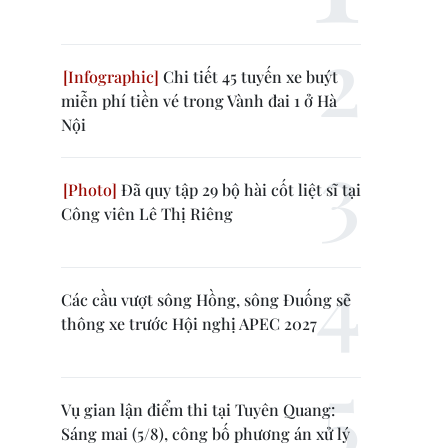
Chi tiết 45 tuyến xe buýt
miễn phí tiền vé trong Vành đai 1 ở Hà
Nội
Đã quy tập 29 bộ hài cốt liệt sĩ tại
Công viên Lê Thị Riêng
Các cầu vượt sông Hồng, sông Đuống sẽ
thông xe trước Hội nghị APEC 2027
Vụ gian lận điểm thi tại Tuyên Quang:
Sáng mai (5/8), công bố phương án xử lý