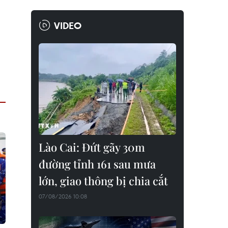
VIDEO
Lào Cai: Đứt gãy 30m
đường tỉnh 161 sau mưa
lớn, giao thông bị chia cắt
07/08/2026 10:08