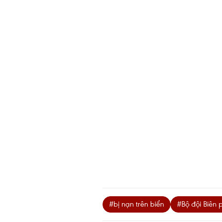
#bị nạn trên biển
#Bộ đội Biên 