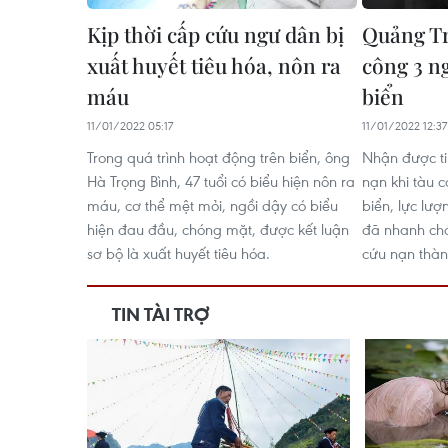
Kịp thời cấp cứu ngư dân bị
Quảng Tr
xuất huyết tiêu hóa, nôn ra
công 3 n
máu
biển
11/01/2022 05:17
11/01/2022 12:37
Trong quá trình hoạt động trên biển, ông
Nhận được t
Hà Trọng Bình, 47 tuổi có biểu hiện nôn ra
nạn khi tàu c
máu, cơ thể mệt mỏi, ngồi dậy có biểu
biển, lực lượ
hiện đau đầu, chóng mặt, được kết luận
đã nhanh chó
sơ bộ là xuất huyết tiêu hóa.
cứu nạn thàn