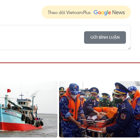
Theo dõi VietnamPlus
GỬI BÌNH LUẬN