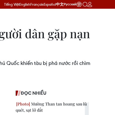
Tiếng Việt
English
Français
Español
中文
Русский
người dân gặp nạn
hú Quốc khiến tàu bị phá nước rồi chìm
ĐỌC NHIỀU
Mường Than tan hoang sau lũ
quét, sạt lở đất