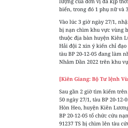
lượng của đơn vị đã kịp thờ
biển, trong đó 1 phụ nữ và 3
Vào lúc 3 giờ ngày 27/1, nh
bị nạn chìm khu vực vùng b
thuộc địa bàn huyện Kiên L
Hải đội 2 xin ý kiến chỉ đạ
tàu BP 20-12-05 đang làm n
Nhâm Dần 2022 trên khu vự
[Kiên Giang: Bộ Tư lệnh V
Sau gần 2 giờ tìm kiếm trên 
50 ngày 27/1, tàu BP 20-12-0
Hòn Heo, huyện Kiên Lương 
BP 20-12-05 tổ chức cứu nạ
91237 TS bị chìm lên tàu cứ