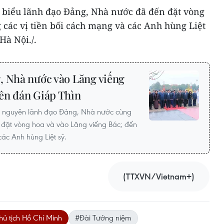
i biểu lãnh đạo Đảng, Nhà nước đã đến đặt vòng
 các vị tiền bối cách mạng và các Anh hùng Liệt
Hà Nội./.
 Nhà nước vào Lăng viếng
ên đán Giáp Thìn
o, nguyên lãnh đạo Đảng, Nhà nước cùng
đặt vòng hoa và vào Lăng viếng Bác; đến
ác Anh hùng Liệt sỹ.
(TTXVN/Vietnam+)
ủ tịch Hồ Chí Minh
#Đài Tưởng niệm