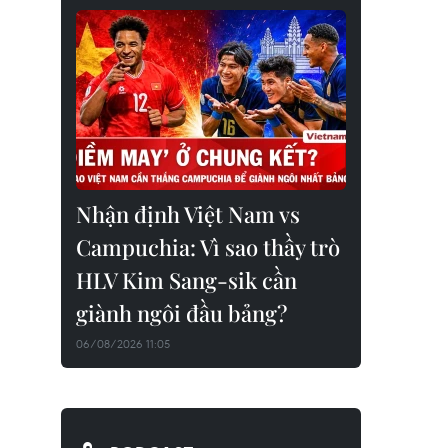
Nhận định Việt Nam vs
Campuchia: Vì sao thầy trò
HLV Kim Sang-sik cần
giành ngôi đầu bảng?
06/08/2026 11:05