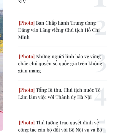
XIV
Ban Chấp hành Trung ương
Đảng vào Lăng viếng Chủ tịch Hồ Chí
Minh
Những người lính bảo vệ vững
chắc chủ quyền số quốc gia trên không
gian mạng
Tổng Bí thư, Chủ tịch nước Tô
Lâm làm việc với Thành ủy Hà Nội
Thủ tướng trao quyết định về
công tác cán bộ đối với Bộ Nội vụ và Bộ