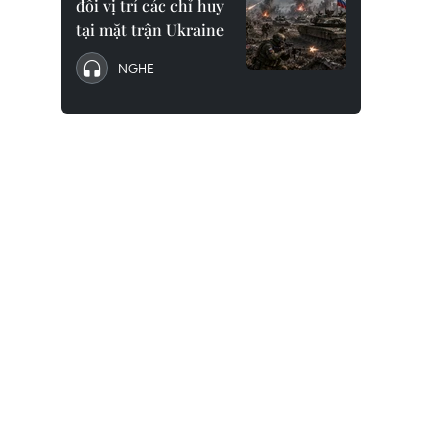
đổi vị trí các chỉ huy
tại mặt trận Ukraine
NGHE