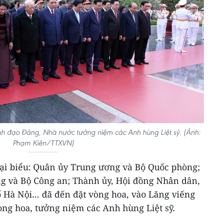
nh đạo Đảng, Nhà nước tưởng niệm các Anh hùng Liệt sỹ. (Ảnh:
Phạm Kiên/TTXVN)
ại biểu: Quân ủy Trung ương và Bộ Quốc phòng;
g và Bộ Công an; Thành ủy, Hội đồng Nhân dân,
Hà Nội... đã đến đặt vòng hoa, vào Lăng viếng
òng hoa, tưởng niệm các Anh hùng Liệt sỹ.