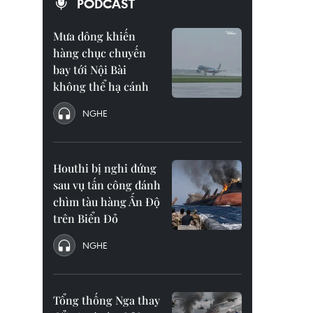
PODCAST
Mưa dông khiến
hàng chục chuyến
bay tới Nội Bài
không thể hạ cánh
NGHE
Houthi bị nghi đứng
sau vụ tấn công đánh
chìm tàu hàng Ấn Độ
trên Biển Đỏ
NGHE
Tổng thống Nga thay