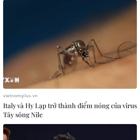
Đà Nẵng bùng nổ mùa du lịch Hè nhờ Lễ
hội pháo hoa
13/06/2025 08:59
Lễ hội Pháo hoa quốc tế Đà Nẵng (DIFF) là cơ hội để Đà
Nẵng khẳng định vị thế “Thành phố sự kiện và lễ hội
hàng đầu châu Á” đồng thời góp phần thu hút lượng
lớn khách quốc tế.
vietnamplus.vn
Italy và Hy Lạp trở thành điểm nóng của virus
Tây sông Nile