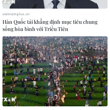
TIN LIÊN QUAN
vietnamplus.vn
Hàn Quốc tái khẳng định mục tiêu chung
sống hòa bình với Triều Tiên
Lễ hội pháo hoa quốc tế Đà Nẵng: Kết nối
tâm hồn bằng ánh sáng và âm nhạc
14/06/2025 15:01