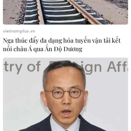
vietnamplus.vn
Nga thúc đẩy đa dạng hóa tuyến vận tải kết
nối châu Á qua Ấn Độ Dương
#Lễ hội pháo hoa quốc tế Đà Nẵng
#DIFF 2025
#Pháo hoa
TP. Đà Nẵng
Theo dõi VietnamPlus