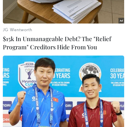
JG Wentworth
$15k In Unmanageable Debt? The "Relief
Program" Creditors Hide From You
Một màn trình diễn pháo hoa. (Ảnh minh họa: Trần Lê
Lâm/TTXVN)
Tối 21/6, Lễ hội pháo hoa quốc tế Đà Nẵng - DIFF
2025 chính thức bước vào đêm thi thứ tư, với
chủ đề “Phát triển bền vững."