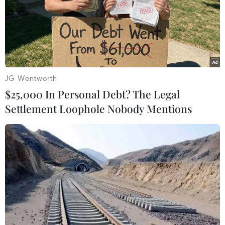
hoa
Lễ hội Pháo hoa quốc tế Đà Nẵng
(DIFF) là cơ hội để Đà Nẵng
khẳng định vị thế “Thành phố sự
kiện và lễ hội hàng đầu châu Á”
JG Wentworth
đồng thời góp phần thu hút lượng
$25,000 In Personal Debt? The Legal
lớn khách quốc tế.
Settlement Loophole Nobody Mentions
(TTXVN/Vietnam+)