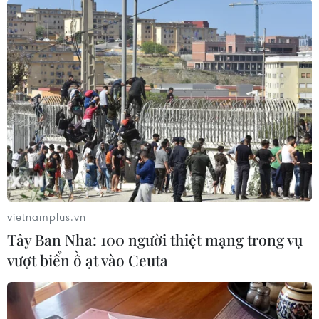
Đối thủ của Bồ Đào Nha trong đêm thi này là đội
Pyrotex Fireworx đến từ Vương quốc Anh đã có
phần trình diễn được ví như bản hòa tấu thơ và
nghệ thuật mang tên “Sóng cảm xúc."
Với khoảng 8.000 quả pháo được thiết kế riêng
biệt, từng chương trong màn thi là một bản
nhạc dẫn dắt người xem từ nhẹ nhàng, lãng
mạn đến phấn khích và thăng hoa.
Phần mở đầu là không gian trầm lắng, như bản
vietnamplus.vn
tình ca viết giữa lòng đại dương sâu thẳm.
Tây Ban Nha: 100 người thiệt mạng trong vụ
Nhưng rồi bất ngờ tăng tốc với chuỗi nhạc nền
vượt biển ồ ạt vào Ceuta
điện ảnh quen thuộc từ loạt phim "
007 - James
Bond,"
đưa người xem bước vào thế giới hành
động kịch tính.