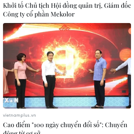
Khởi tố Chủ tịch Hội đồng quản trị, Giám đốc
Công ty cổ phần Mekolor
Các ông bố Việt Nam và Thụy Điển chia sẻ
về giây phút chăm con
03/03/2016 09:31
Ngày 3/3, Đại sứ quán Thụy Điển tại Hà Nội tổ chức
khai mạc triển lãm ảnh “những ông bố Thụy Điển”. Đây
là những hình ảnh xuất phát từ thực tế đời sống của
những người đàn ông trong gia đình.
vietnamplus.vn
Cao điểm "100 ngày chuyển đổi số": Chuyển
động từ cơ sở