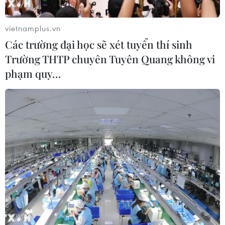
vietnamplus.vn
Các trường đại học sẽ xét tuyển thí sinh
Trường THTP chuyên Tuyên Quang không vi
phạm quy…
#Trang phục biểu diễn
#Hài kịch Quẫn
#Trần Lực
#LucTeam
#Nhà hát Lớn Hà Nội
#Phố Tràng Tiền
#Nghệ sỹ nhân dân Lê Khanh
#Lộng Chương
#Tin tức
TP. Hà Nội