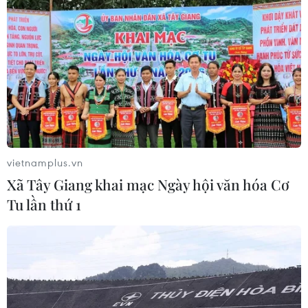
Tổ quốc' - Khắc họa một Việt Nam
vươn mình
03/08/2026 15:58
Hơn 400 tác phẩm gốm tâm linh
được trưng bày trên đỉnh núi Bà Đen
trong tháng 8
03/08/2026 09:52
vietnamplus.vn
Xã Tây Giang khai mạc Ngày hội văn hóa Cơ
Xem thêm
Tu lần thứ 1
CƠ QUAN CHỦ QUẢN: THÔNG TẤN XÃ VIỆT NAM