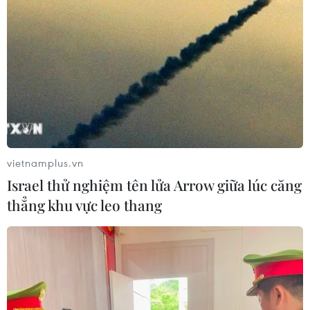
vietnamplus.vn
Israel thử nghiệm tên lửa Arrow giữa lúc căng
thẳng khu vực leo thang
Công diễn vở hài kịch ước lệ “Cơn ghen
của Lọ Lem” của Trần Lực
24/11/2017 07:34
Nghệ sỹ ưu tú Trần Lực và các học trò vừa chính thức