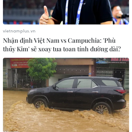
vietnamplus.vn
Nhận định Việt Nam vs Campuchia: 'Phù
thủy Kim' sẽ xoay tua toan tính đường dài?
"Quẫn" do đạo diễn Trần Lực dàn dựng từng giành Huy chương
Bạc tại Liên hoan Sân khấu Thủ đô 2016. (Ảnh: Nghệ sỹ cung
cấp)
“Quẫn”
- vở kịch kinh điển trong thập niên 60
của thế kỷ trước sẽ tái ngộ khán giả Thủ đô vào
tối 7/1/2018 tại sân khấu Nhà hát Lớn (số 1