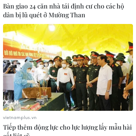
Bàn giao 24 căn nhà tái định cư cho các hộ
Nâng cao nhận thức về vai trò chủ
dân bị lũ quét ở Mường Than
động, tích cực của Việt Nam trong
ASEAN
04/08/2026 14:09
Quảng Ninh lên tiếng về thông tin
toàn tỉnh đồng loạt treo cờ Tổ quốc
ngày 23/8
04/08/2026 13:37
Phát động giải báo chí toàn quốc "Vì
sự nghiệp Giáo dục Việt Nam" năm
2026
vietnamplus.vn
04/08/2026 12:36
Tiếp thêm động lực cho lực lượng lấy mẫu hài
cốt liệt sỹ