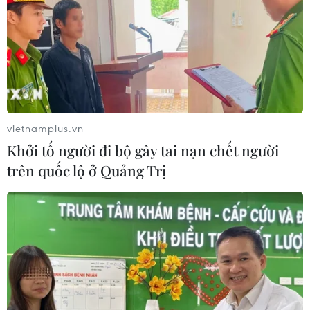
công diễn vở hài kịch “Cơn ghen của Lọ Lem” để ra
mắt đoàn kịch tư nhân LucTeam vào tối 23/11 tại Nhà
hát chèo Việt Nam.
vietnamplus.vn
Khởi tố người đi bộ gây tai nạn chết người
trên quốc lộ ở Quảng Trị