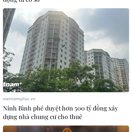
“Chuyện nhà Bông Bờm Bách” tiếp tục gây
sốt tại Hội sách Hà Nội
11/10/2016 05:18
Hội sách Hà Nội 2016 với chủ đề “Sách và Hội nhập”
(diễn ra từ ngày 6-10/10 tại Khu Di sản Hoàng thành
Thăng Long) đạt doanh thu trên 7 tỷ đồng.
vietnamplus.vn
Ninh Bình phê duyệt hơn 500 tỷ đồng xây
dựng nhà chung cư cho thuê