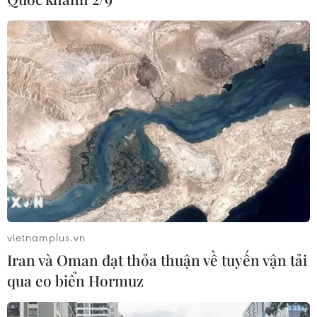
vietnamplus.vn
Iran và Oman đạt thỏa thuận về tuyến vận tải
TIN CÙNG CHUYÊN MỤC
qua eo biển Hormuz
Dự thảo Luật Kiến trúc: Bổ sung quy
định nhận diện bản sắc văn hóa dân