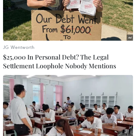
Hỗ trợ cấp cao vì Các Mục tiêu Phát triển Bền vững
(SDGs) và Ban thư ký nhóm g7+.
JG Wentworth
$25,000 In Personal Debt? The Legal
Settlement Loophole Nobody Mentions
Liên hợp quốc khai mạc Hội nghị Đại
dương lần đầu tiên tại Mỹ