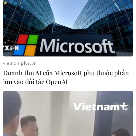
Trung Quốc vận hành giàn phát điện
gió nổi đầu tiên chịu được bão cấp 17
06/08/2026 11:20
Israel thử nghiệm tên lửa Arrow giữa
lúc căng thẳng khu vực leo thang
vietnamplus.vn
06/08/2026 11:17
Doanh thu AI của Microsoft phụ thuộc phần
lớn vào đối tác OpenAI
Hàn Quốc xác nhận Triều Tiên
phóng ít nhất 1 tên lửa đạn đạo tầm
ngắn
06/08/2026 09:41