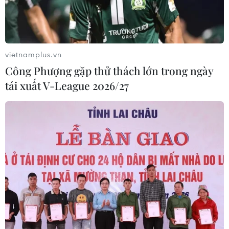
vietnamplus.vn
Công Phượng gặp thử thách lớn trong ngày
tái xuất V-League 2026/27
TIN CÙNG CHUYÊN MỤC
Nga thông báo tấn công căn
cứ ngầm của Ukraine
06/08/2026 16:21
Tây Ban Nha: 100 người thiệt mạng
trong vụ vượt biển ồ ạt vào Ceuta