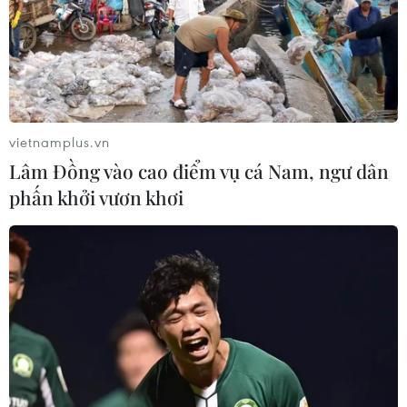
vietnamplus.vn
Lâm Đồng vào cao điểm vụ cá Nam, ngư dân
phấn khởi vươn khơi