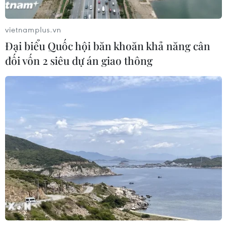
quân đội
06/08/2026 04:52
vietnamplus.vn
Đại biểu Quốc hội băn khoăn khả năng cân
Mỹ điều tra sự cố hàng không liên
đối vốn 2 siêu dự án giao thông
quan đến trực thăng chở Tổng thống
Trump
06/08/2026 04:38
Iran cảnh báo đáp trả nhằm vào hạ
tầng năng lượng khu vực nếu bị tấn
công
06/08/2026 04:37
Iran và Oman đạt thỏa thuận về
tuyến vận tải qua eo biển Hormuz