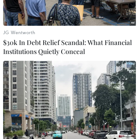
JG Wentworth
$30k In Debt Relief Scandal: What Financial
Institutions Quietly Conceal
Tổng thư ký Liên hợp quốc Antonio Guterres. (Nguồn:
Kyodo/TTXVN)
Ngày 5/7, Tổng Thư ký Liên hợp quốc Antonio
Guterres nhấn mạnh rằng hệ thống Liên hợp
quốc cần phải thay đổi một cách mạnh mẽ để
giúp các nước đạt được mục tiêu phát triển bền