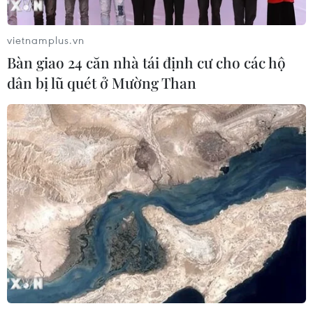
06/08/2026 16:03
vietnamplus.vn
Bàn giao 24 căn nhà tái định cư cho các hộ
Đức tuyên án chung thân đối tượng
dân bị lũ quét ở Mường Than
gây vụ lao xe vào đám đông ở
Munich
06/08/2026 15:57
Nga thúc đẩy đa dạng hóa tuyến vận
tải kết nối châu Á qua Ấn Độ Dương
06/08/2026 15:34
Hàn Quốc tái khẳng định mục tiêu
chung sống hòa bình với Triều Tiên
06/08/2026 15:33