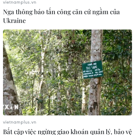
vietnamplus.vn
Nga thông báo tấn công căn cứ ngầm của
Ukraine
Việt Nam và Liên hợp quốc ký kế hoạch
chiến lược chung 2017-2021
05/07/2017 04:23
Liên hợp quốc sẽ tiếp tục phát huy lợi thế so sánh của
mình trong việc hỗ trợ Việt Nam các giải pháp tổng thể
nhằm giải quyết những thách thức phát triển đa chiều
và phức tạp.
vietnamplus.vn
Bất cập việc ngừng giao khoán quản lý, bảo vệ