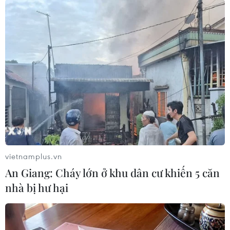
#Phạm pháp
#Pháp luật
#Pháp đình
#Xã hội
#An ninh xã hội
#Chính trị
#VietnamPlus
#Vietnam
#Plus
Mỹ
Theo dõi VietnamPlus
vietnamplus.vn
An Giang: Cháy lớn ở khu dân cư khiến 5 căn
TIN LIÊN QUAN
nhà bị hư hại