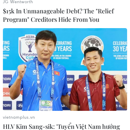
JG Wentworth
trung tài trợ phát triển cho các nước có nhu cầu
$15k In Unmanageable Debt? The "Relief
về tài chính, chuyên gia và chuyển giao công
Program" Creditors Hide From You
nghệ; tạo ra các nhóm nước mới có tính gắn kết,
linh hoạt hơn và có thể ứng phó với các vấn đề
đặc thù của mỗi nước.
Tiếp sau báo cáo này, tháng 12 tới, Tổng thư ký
sẽ công bố báo cáo thứ hai với các đề xuất cải
cách cụ thể hơn./.
(TTXVN/Vietnam+)
vietnamplus.vn
HLV Kim Sang-sik: 'Tuyển Việt Nam hướng