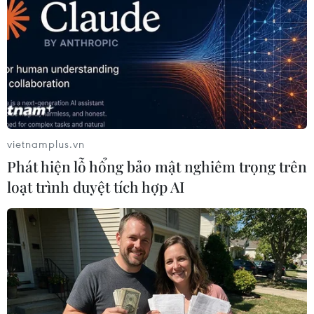
vietnamplus.vn
Phát hiện lỗ hổng bảo mật nghiêm trọng trên
loạt trình duyệt tích hợp AI
Hội nghị về phát triển bền vững tại các
nước bị ảnh hưởng bởi xung đột
22/05/2017 03:46
Chính phủ Timor Leste tổ chức hội nghị trong 2 ngày (22-
23/5) với đối tác là các thành viên quốc tế thuộc nhóm