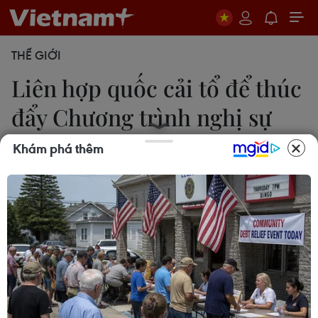
THẾ GIỚI
Liên hợp quốc cải tổ để thúc
đẩy Chương trình nghị sự
2030
Khám phá thêm
06/07/2017 07:36
Chương trình nghị sự 2030 là chương trình bao
trùm, toàn diện nhất đối với người dân trên toàn
thế giới, để đạt được cần phải thay đổi một cách
mạnh mẽ hệ thống phát triển của LHQ.