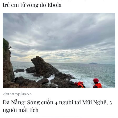
trẻ em tử vong do Ebola
#Liên minh Hợp tác xã
#Kinh tế tập thể
#Hợp tác xã
#Bí thư Thành ủy Hà Nội
#Quỹ tín dụng
TP. Hà Nội
Theo dõi VietnamPlus
vietnamplus.vn
Đà Nẵng: Sóng cuốn 4 người tại Mũi Nghê, 3
người mất tích