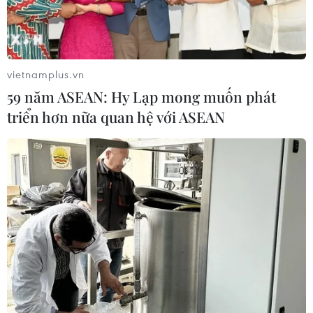
vietnamplus.vn
59 năm ASEAN: Hy Lạp mong muốn phát
triển hơn nữa quan hệ với ASEAN
Khu vực kinh tế hợp tác xã
đóng góp 4% GDP cả nước
06/07/2019 05:20
Khu vực kinh tế hợp tác xã đang đóng góp 4% GDP cả
nước, ước tính thu nhập mỗi hộ thành viên tăng 30%
sau khi tham gia hợp tác xã.