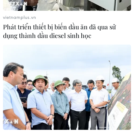
vietnamplus.vn
Phát triển thiết bị biến dầu ăn đã qua sử
dụng thành dầu diesel sinh học
Xây dựng 'Sách trắng' về tình hình kinh tế
tập thể và hợp tác xã
15/07/2019 07:59
Đối với việc tổng kết 15 năm phát triển kinh tế tập thể,
Phó Thủ tướng Vương Đình Huệ cho biết hiện cả nước