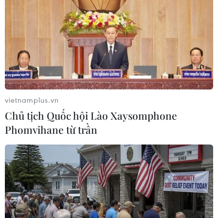
Các mô hình hợp tác xã kiểu mới, gắn sản xuất
với chuỗi giá trị sản phẩm ngày càng nhiều.
Các hợp tác xã đã quan tâm tới các hoạt động
liên kết thông qua việc tăng cường trao đổi kinh
nghiệm về quản lý điều hành, xúc tiến thương
mại, tham gia hội chợ, hội nghị giao thương...
vietnamplus.vn
đặc biệt là liên kết trong tiêu thụ sản phẩm giữa
Chủ tịch Quốc hội Lào Xaysomphone
các hợp tác xã nhằm đa dạng hóa sản phẩm
Phomvihane từ trần
hàng hóa cung cấp và mở rộng thị trường. Qua
đó, các hợp tác xã đã tạo thêm việc làm và tăng
thu nhập cho thành viên, góp phần từng bước
cải thiện nâng cao đời sống cho nhân dân,
người lao động.
Hoạt động của hợp tác xã, quỹ tín dụng nhân