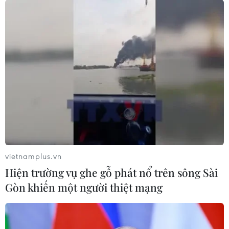
TIN LIÊN QUAN
vietnamplus.vn
Hiện trường vụ ghe gỗ phát nổ trên sông Sài
Gòn khiến một người thiệt mạng
Tháo gỡ vướng mắc, tạo động lực, hướng
đi mới cho kinh tế tập thể
06/11/2018 08:47