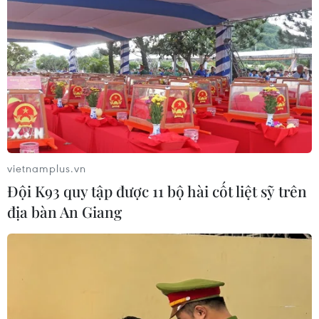
mặt bằng Dự án Nhà máy điện gió
LIG-Hướng Hóa 1
08/08/2026 02:33
Chủ tịch Quốc hội dự kỷ
niệm 70 năm Ngày truyền thống lực
lượng Cảnh sát kinh tế
08/08/2026 01:59
vietnamplus.vn
Đội K93 quy tập được 11 bộ hài cốt liệt sỹ trên
Áp dụng "luồng xanh" cho nhà đầu
địa bàn An Giang
tư dự án hạ tầng công nghiệp phía
Đông Đắk Lắk
08/08/2026 01:45
Quốc hội thảo luận dự án Luật Dầu