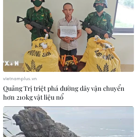
vietnamplus.vn
Quảng Trị triệt phá đường dây vận chuyển
hơn 210kg vật liệu nổ