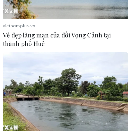
Nông sản Việt Nam còn nhiều dư địa
tại thị trường Algeria
vietnamplus.vn
08/08/2026 12:55
Vẻ đẹp lãng mạn của đồi Vọng Cảnh tại
thành phố Huế
Kết luận thanh tra về cơ sở nhà, đất
dôi dư sau sắp xếp tại thành phố Hải
Phòng
08/08/2026 12:53
Động lực mới cho hợp tác thương
mại Việt Nam-Australia
08/08/2026 12:20