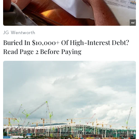
JG Wentworth
Buried In $10,000+ Of High-Interest Debt?
Read Page 2 Before Paying
Bí thư Thành ủy Hà Nội Hoàng Trung Hải phát biểu kết luận buổi
làm việc. (Ảnh: Văn Điệp/TTXVN)
Ngày 13/8, tại buổi làm việc với Liên minh Hợp
tác xã thành phố Hà Nội về kết quả thực hiện
công tác 7 tháng của năm và nhiệm vụ trọng