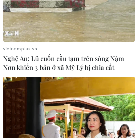
vietnamplus.vn
Nghệ An: Lũ cuốn cầu tạm trên sông Nậm
Nơn khiến 3 bản ở xã Mỹ Lý bị chia cắt
TIN CÙNG CHUYÊN MỤC
Thị trường vaccine thế giới chuyển
hướng sang người cao tuổi
08/08/2026 15:01