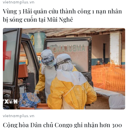
vietnamplus.vn
Hợp tác xã đặt ra là tư vấn, hướng dẫn, hỗ trợ
Vùng 3 Hải quân cứu thành công 1 nạn nhân
các hợp tác xã, tổ chức thành viên đổi mới phát
bị sóng cuốn tại Mũi Nghê
triển bền vững quan nâng cao chất lượng công
tác bồi dưỡng, tập huấn; tổ chức chương trình
liên kết, phối hợp hoạt động với Liên minh Hợp
tác xã các tỉnh, thành phố, sở ngành quận,
huyện xây dựng mối liên kết, tiêu thụ sản
phẩm./.
(TTXVN/Vietnam+)
vietnamplus.vn
Cộng hòa Dân chủ Congo ghi nhận hơn 300