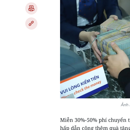
Ảnh 
Miễn 30%-50% phí chuyển tiề
hấp dẫn cộng thêm quà tặng