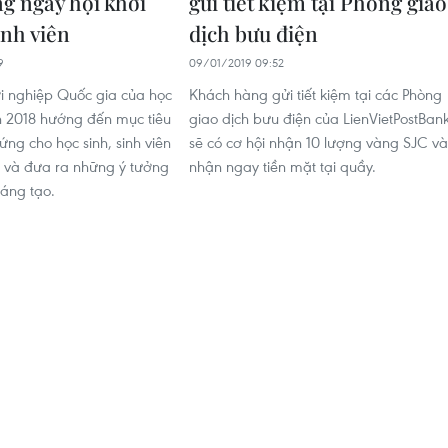
g ngày hội khởi
gửi tiết kiệm tại Phòng giao
inh viên
dịch bưu điện
9
09/01/2019 09:52
i nghiệp Quốc gia của học
Khách hàng gửi tiết kiệm tại các Phòng
ên 2018 hướng đến mục tiêu
giao dịch bưu điện của LienVietPostBan
ng cho học sinh, sinh viên
sẽ có cơ hội nhận 10 lượng vàng SJC và
và đưa ra những ý tưởng
nhận ngay tiền mặt tại quầy.
sáng tạo.