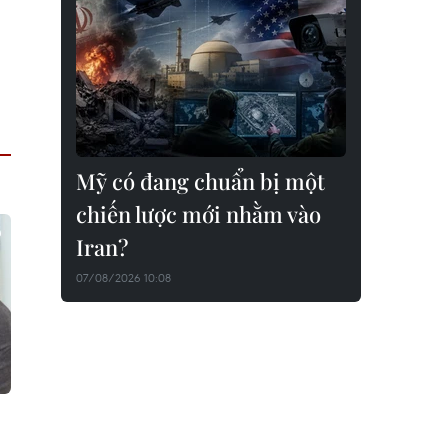
Mỹ có đang chuẩn bị một
chiến lược mới nhằm vào
Iran?
07/08/2026 10:08