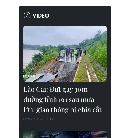
VIDEO
Lào Cai: Đứt gãy 30m
đường tỉnh 161 sau mưa
lớn, giao thông bị chia cắt
07/08/2026 10:08