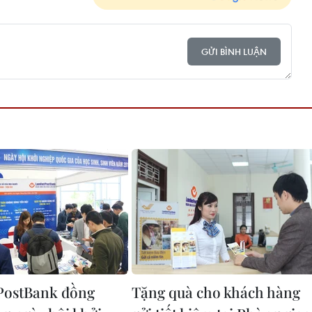
GỬI BÌNH LUẬN
PostBank đồng
Tặng quà cho khách hàng