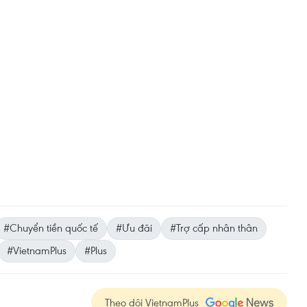
#Chuyển tiền quốc tế
#Ưu đãi
#Trợ cấp nhân thân
#VietnamPlus
#Plus
Theo dõi VietnamPlus