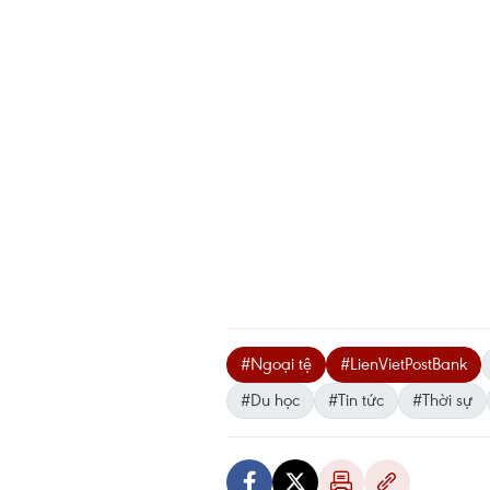
#Ngoại tệ
#LienVietPostBank
#Du học
#Tin tức
#Thời sự