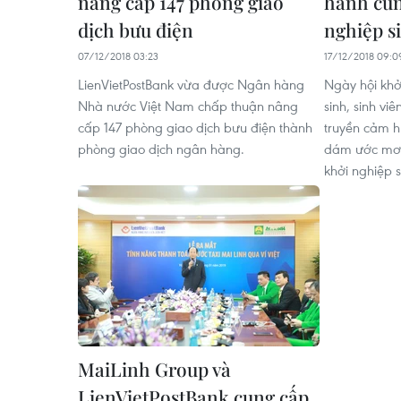
nâng cấp 147 phòng giao
hành cùn
dịch bưu điện
nghiệp s
07/12/2018 03:23
17/12/2018 09:0
LienVietPostBank vừa được Ngân hàng
Ngày hội khở
Nhà nước Việt Nam chấp thuận nâng
sinh, sinh vi
cấp 147 phòng giao dịch bưu điện thành
truyền cảm hứ
phòng giao dịch ngân hàng.
dám ước mơ 
khởi nghiệp 
MaiLinh Group và
LienVietPostBank cung cấp