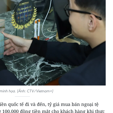
minh họa. (Ảnh: CTV/Vietnam+)
n quốc tế đi và đến, tỷ giá mua bán ngoại tệ
 100.000 đồng tiền mặt cho khách hàng khi thực