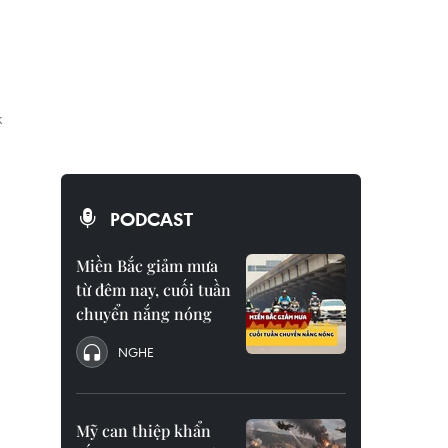
k
PODCAST
Miền Bắc giảm mưa
từ đêm nay, cuối tuần
chuyển nắng nóng
NGHE
Mỹ can thiệp khẩn