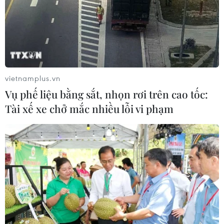
TIN LIÊN QUAN
vietnamplus.vn
Vụ phế liệu bằng sắt, nhọn rơi trên cao tốc:
Tài xế xe chở mắc nhiều lỗi vi phạm
Xây dựng hệ thống thông tin mã số vùng
trồng càphê thời 4.0