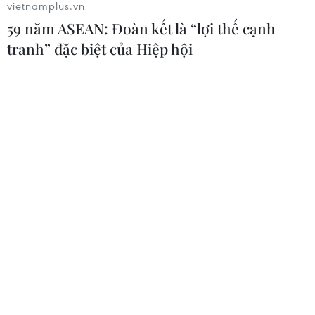
vietnamplus.vn
pin và khoáng sản nội địa
59 năm ASEAN: Đoàn kết là “lợi thế cạnh
08/08/2026 08:16
tranh” đặc biệt của Hiệp hội
Thị trường chứng khoán: Sức ép từ
"vùng trũng" thông tin sau một nhịp
phục hồi
08/08/2026 08:04
Điện Biên từng bước hình thành thị
trường tín chỉ carbon rừng
08/08/2026 06:50
Chủ sân Azteca lỗ hơn 47 triệu USD vì