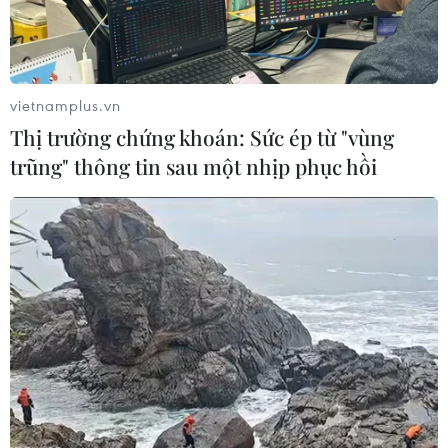
vietnamplus.vn
Thị trường chứng khoán: Sức ép từ "vùng
trũng" thông tin sau một nhịp phục hồi
Nhà vườn ở huyện Châu Thành, Đồng Tháp thu hoạch ổi lê.
(Ảnh: Nhựt An/TTXVN)
Ông Trương Kiến Thọ, Phó Giám đốc Sở Nông
nghiệp và Phát triển nông thôn An Giang, cho
biết hiện nay toàn tỉnh đã cấp được 252 mã số
vùng trồng và 21 mã số cho cơ sở đóng gói theo