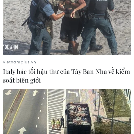
#Mã số vùng trồng
#Hàng hóa xuất nhập khẩu
vietnamplus.vn
#Cục Bảo vệ thực vật
#Kim ngạch xuất khẩu nông lâm
Italy bác tối hậu thư của Tây Ban Nha về kiểm
Đồng Tháp
soát biên giới
Theo dõi VietnamPlus