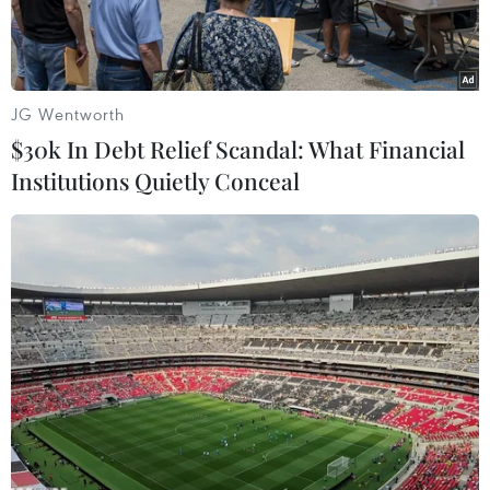
JG Wentworth
$30k In Debt Relief Scandal: What Financial
Institutions Quietly Conceal
Vườn cam được trồng với quy chuẩn sản xuất sạch, an toàn
theo tiêu chuẩn VietGap. (Ảnh: Việt Dũng/TTXVN)
Với yêu cầu của người tiêu dùng hiện nay, truy
xuất nguồn gốc sản phẩm là yêu cầu cần phải có
đối với mỗi sản phẩm được tiêu thụ ra thị
trường, đặc biệt là thị trường thế giới.
Một trong những yếu tố quan trọng và then chốt