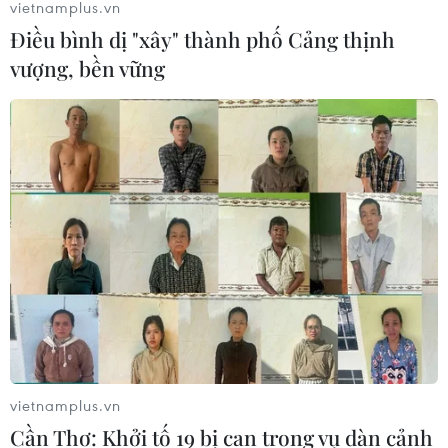
vietnamplus.vn
Điều bình dị "xây" thành phố Cảng thịnh
vượng, bền vững
Mã số vùng trồng - “chìa khóa” đưa nông
sản Việt vươn xa
17/04/2022 01:23
Mã số vùng trồng được hiểu là mã số định danh cho
một vùng sản xuất, đây cũng chính là “chìa khóa” để
mở ra những cánh cửa cho nông sản Việt vươn xa.
vietnamplus.vn
Cần Thơ: Khởi tố 19 bị can trong vụ dàn cảnh