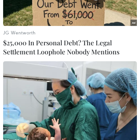
JG Wentworth
$25,000 In Personal Debt? The Legal
Settlement Loophole Nobody Mentions
Quân và dân huyện đảo Trường Sa nâng cao năng lực bảo vệ
chủ quyền của Tổ quốc. (Ảnh: Vietnam+)