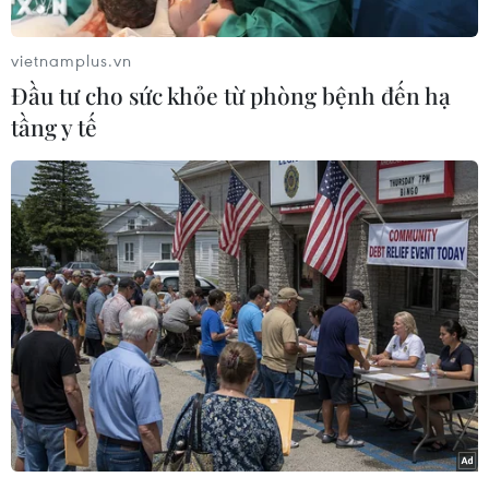
vietnamplus.vn
Đầu tư cho sức khỏe từ phòng bệnh đến hạ
tầng y tế
Lễ mít tinh kỷ niệm 49 năm ngày giải phóng quần đảo Trường
Sa 29/4/1975-29/4/2024 đã diễn ra tại thị trấn Trường Sa
(huyện Trường Sa, tỉnh Khánh Hoà) vào ngày 29/4. (Ảnh:
Vietnam+)