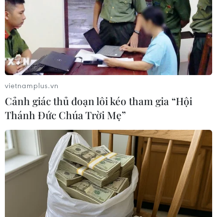
chung, của bộ đội Hải quân nói riêng, góp phần quan trọng
vào chiến thắng vĩ đại của dân tộc “Giải phóng hoàn toàn miền
Nam thống nhất đất nước.” (Ảnh: Vietnam+)
vietnamplus.vn
Cảnh giác thủ đoạn lôi kéo tham gia “Hội
Thánh Đức Chúa Trời Mẹ”
Quần đảo Trường Sa là một phần lãnh thổ thiêng liêng của Tổ
quốc. (Ảnh: Vietnam+)