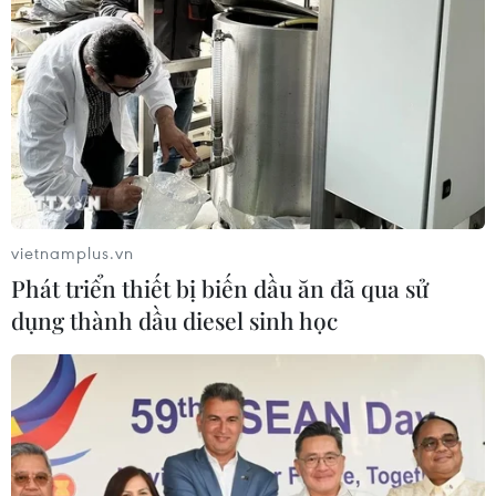
người thiệt mạng
08/08/2026 09:03
Khởi tố 19 đối tượng cướp
giật tài sản tại Công ty Tân Huê Viên
08/08/2026 08:52
vietnamplus.vn
Bí thư Thành ủy Hà Nội thúc tiến độ
Phát triển thiết bị biến dầu ăn đã qua sử
hai dự án giao thông trọng điểm
dụng thành dầu diesel sinh học
Nam Thủ đô
08/08/2026 08:52
Đề xuất hơn 65.500 tỷ đồng đầu tư
Dự án đường cao tốc nối Lai Châu-