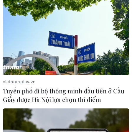
vietnamplus.vn
Tuyến phố đi bộ thông minh đầu tiên ở Cầu
Lực lượng Hải quân ở Trường Sa giúp ngư
Giấy được Hà Nội lựa chọn thí điểm
dân khắc phục sự cố trên biển
13/03/2024 13:46
Tàu cá đã liên hệ với Trung tâm Dịch vụ Hậu cần-Kỹ
thuật đảo Sinh Tồn để xin hỗ trợ và được nhân viên kỹ