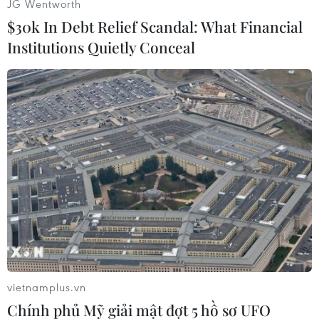
JG Wentworth
$30k In Debt Relief Scandal: What Financial
Institutions Quietly Conceal
Tham dự lễ kỷ niệm có Chuẩn Đô đốc, Phó Chủ nhiệm Chính trị
Quân chủng Hải quân Phạm Văn Luyện, Phó Chủ nhiệm Ủy ban
Nhà nước về Người Việt Nam ở Nước ngoài (Bộ Ngoại giao)
Nguyễn Mạnh Đông cùng đoàn đại biểu trong nước, kiều bào
ta ở nước ngoài, quân và dân thị trấn Trường Sa. (Ảnh:
Vietnam+)
vietnamplus.vn
Chính phủ Mỹ giải mật đợt 5 hồ sơ UFO