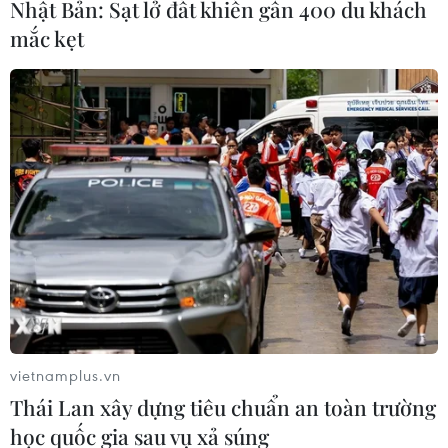
Nhật Bản: Sạt lở đất khiến gần 400 du khách
mắc kẹt
Quân và dân huyện đảo nâng cao năng lực bảo vệ chủ quyền
của Tổ quốc. (Ảnh: Vietnam+)
(Vietnam+)
vietnamplus.vn
Thái Lan xây dựng tiêu chuẩn an toàn trường
học quốc gia sau vụ xả súng