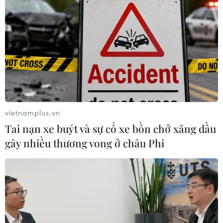
thuật hỗ trợ sửa chữa cân chỉnh hệ thống phun nhiên
liệu, gia công buly máy phát điện.
vietnamplus.vn
Tai nạn xe buýt và sự cố xe bồn chở xăng dầu
gây nhiều thương vong ở châu Phi
Những người lính Hải quân trên