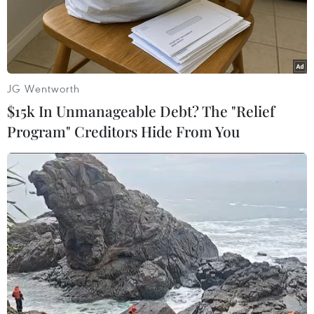
JG Wentworth
$15k In Unmanageable Debt? The "Relief
Program" Creditors Hide From You
Chủ tịch Hội đồng Nhân dân thị trấn Trường Sa, ông Phạm Tiến
Điệp phát biểu tại lễ kỷ niệm. (Ảnh: Vietnam+)