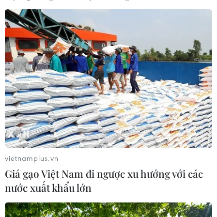
#Thị trấn Trường Sa
#Mít tinh
#Đảo Sơn Ca
#Quần đảo Trường Sa
#Hải quân nhân dân Việt Nam
#Quân chủng Hải quân
Khánh Hòa
Theo dõi VietnamPlus
vietnamplus.vn
Giá gạo Việt Nam đi ngược xu hướng với các
nước xuất khẩu lớn
TIN LIÊN QUAN