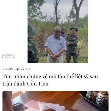
Rạng sáng ngày 14/4/1975, Quân chủng Hải quân đã bí mật
đổ bộ lên đảo Song Tử Tây. Sau 30 phút chiến đấu, đến 4 giờ
30 phút, ngày 14/4/1975, Hải quân Nhân dân Việt Nam đã
hoàn toàn làm chủ đảo Song Tử Tây. (Ảnh: Vietnam+)
vietnamplus.vn
Tìm nhân chứng về mộ tập thể liệt sỹ sau
trận đánh Cồn Tiên