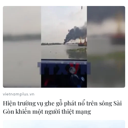
Sông Hồng và khát vọng kiến tạo Hà
Nội trở thành đô thị toàn cầu
08/08/2026 13:13
Tai nạn lao động tại Lâm Đồng khiến
hai công nhân thương vong
08/08/2026 12:32
Đội K93 quy tập được 11 bộ hài cốt liệt
sỹ trên địa bàn An Giang
vietnamplus.vn
08/08/2026 11:11
Hiện trường vụ ghe gỗ phát nổ trên sông Sài
Gòn khiến một người thiệt mạng
Mở rộng không gian cống hiến cho