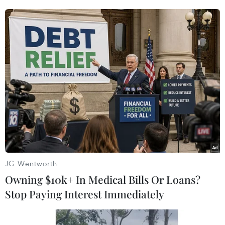
Trong khuôn khổ lễ mít tinh, quân và dân thị trấn Trường Sa đã
tiến hành diễu binh, diễu hành biểu dương lực lượng, khẳng
định quyết tâm bảo vệ toàn vẹn chủ quyền lãnh thổ của Tổ
quốc trên quần đảo Trường Sa. (Ảnh: Vietnam+
JG Wentworth
Owning $10k+ In Medical Bills Or Loans?
Stop Paying Interest Immediately