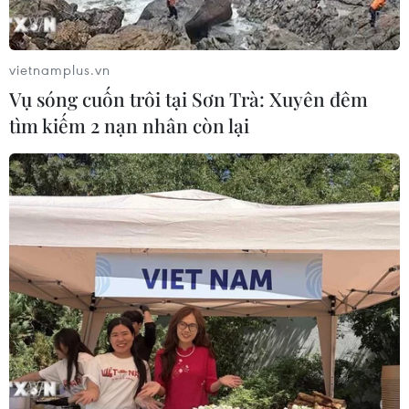
vietnamplus.vn
Vụ sóng cuốn trôi tại Sơn Trà: Xuyên đêm
tìm kiếm 2 nạn nhân còn lại
Từ ngày được giải phóng, diện mạo của thị trấn Trường Sa thay
đổi từng ngày. Quân, dân huyện đảo và ngư dân các địa
phương làm ăn phát triển kinh tế biển, kết hợp an ninh với quốc
phòng. (Ảnh: Vietnam+)