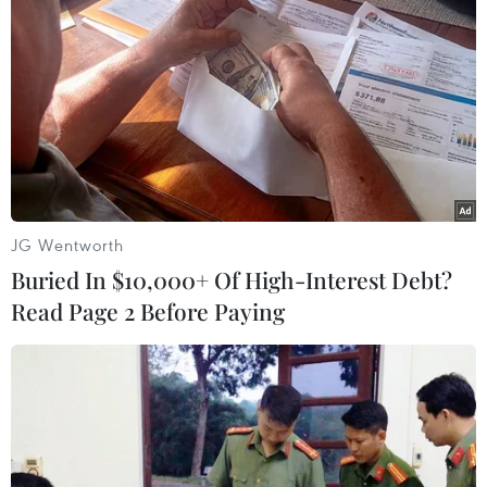
Tháng 4/1975, Hải quân Nhân dân Việt Nam đã lần lượt giải
phỏng các đảo Sơn Ca, Nam Yết, Sinh Tồn và đến 9giờ ngày
29/4/1975 giải phỏng đảo Trường Sa. (Ảnh: Vietnam+)
JG Wentworth
Buried In $10,000+ Of High-Interest Debt?
Read Page 2 Before Paying
Việc giải phóng quần đảo Trường Sa đã thể hiện rõ ý chí quyết
chiến, quyết thắng của Quân đội Nhân dân Việt Nam nói