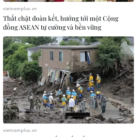
vietnamplus.vn
Thắt chặt đoàn kết, hướng tới một Cộng
đồng ASEAN tự cường và bền vững
Tại buổi lễ, ông Nguyễn Mạnh Đông, Phó Chủ nhiệm Ủy ban
Nhà nước về Người Việt Nam ở Nước ngoài chia sẻ quần đảo
Trường Sa, Hoàng Sa luôn nằm trong trái tim mỗi người con đất
Việt, đặc biệt là đối với cộng đồng người Việt Nam ở nước
ngoài. (Ảnh: Vietnam+)
vietnamplus.vn