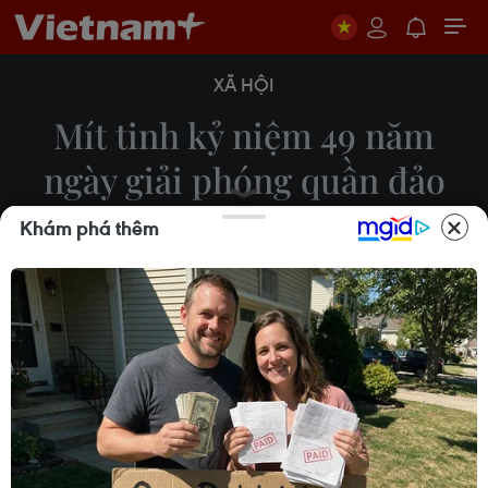
XÃ HỘI
Mít tinh kỷ niệm 49 năm
ngày giải phóng quần đảo
Trường Sa
Khám phá thêm
Hạnh Nguyễn
30/04/2024 10:35
Cách đây 49 năm, ngày 29/4/1975, các chiến sỹ
Quân chủng Hải quân Việt Nam đã thần tốc, táo
bạo, bất ngờ, tranh thủ thời cơ tấn công giải
phóng các đảo thuộc quần đảo Trường Sa.