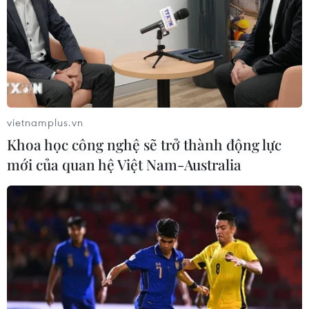
quần đảo Trường Sa
01/03/2024 02:34
Các chiến sỹ Hải quân Việt Nam không chỉ luôn sẵn
sàng chiến đấu, hy sinh, mà còn là điểm tựa tin cậy cho
nhân dân yên tâm vươn khơi, bám biển, cùng đồng
hành giữ vững chủ quyền biển đảo Tổ quốc.
vietnamplus.vn
Khoa học công nghệ sẽ trở thành động lực
mới của quan hệ Việt Nam-Australia