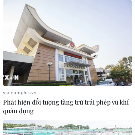
Đà Nẵng: Khẩn trương tìm kiếm 3
người bị sóng cuốn mất tích tại bán
đảo Sơn Trà
08/08/2026 07:13
Nghệ An: Sạt lở nghiêm trọng, tỉnh lộ
543D tạm thời tê liệt
08/08/2026 07:09
vietnamplus.vn
Phát hiện đối tượng tàng trữ trái phép vũ khí
Điện Biên từng bước hình thành thị
quân dụng
trường tín chỉ carbon rừng
08/08/2026 06:50