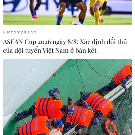
Trong những ngày gần đây, trên mạng xã hội tràn lan
những tin tức, bình luận gây "nhiễu" về vụ cháy tại Công
ty Rạng Đông, gây tâm lý hoang mang trong xã hội.
vietnamplus.vn
ASEAN Cup 2026 ngày 8/8: Xác định đối thủ
của đội tuyển Việt Nam ở bán kết
Vụ cháy Rạng Đông: Khám sức khỏe cho