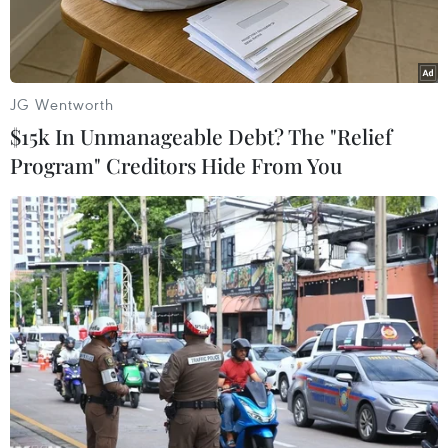
JG Wentworth
$15k In Unmanageable Debt? The "Relief
Program" Creditors Hide From You
Bộ đội vận hành máy móc tẩy độc trong kho Rạng Đông. (Ảnh:
Sơn Bách/Vietnam+)
Liên quan đến vụ cháy kho tại Công ty Cổ phần
bóng đèn phích nước Rạng Đông (Thanh Xuân,
Hà Nội), sáng 14/9, phóng viên Báo Điện tử