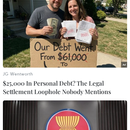
#Rạng Đông
#Môi trường
#Giám sát
#Bộ Tư lệnh Thủ đô
#Hà Nội
TP. Hà Nội
Theo dõi VietnamPlus
JG Wentworth
$25,000 In Personal Debt? The Legal
Settlement Loophole Nobody Mentions
TIN LIÊN QUAN