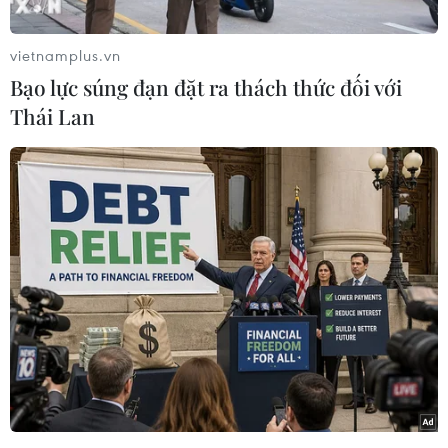
VietnamPlus đã có cuộc trao đổi với Thượng tá
Nguyễn Văn Bổng, Trưởng ban cứu hộ, cứu nạn
vietnamplus.vn
(Bộ Tư lệnh Thủ đô).
Bạo lực súng đạn đặt ra thách thức đối với
Thượng tá Bổng cho hay, Bộ Tư lệnh Hoá học đã
Thái Lan
lấy 23 mẫu từ khu vực hiện trường vụ cháy để
tiến hành xét nghiệm. Môi trường ở bên ngoài
khu vực Rạng Đông cơ bản đã ở ngưỡng tốt.
“Khu vực bên ngoài đã xử lý rồi. Các cơ quan có
trách nhiệm đang thu gom, vận chuyển. Bước
tiếp theo là sẽ xử lý tiếp các chất lắng xuống để
lấy mặt bằng hoàn chỉnh. Nhiệm vụ quan trọng
nhất là phải giải phóng càng nhanh càng tốt
khu vực sập đổ,” thượng tá Bổng chia sẻ.
["Vụ cháy ở công ty Rạng Đông đã bị đẩy lên