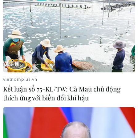
Lâm Đồng: Mùa trái chín “mở lối”
cho du lịch nông nghiệp La Dạ
08/08/2026 06:43
Vụ phế liệu bằng sắt, nhọn rơi trên
cao tốc: Tài xế xe chở mắc nhiều lỗi vi
phạm
vietnamplus.vn
08/08/2026 06:37
Kết luận số 75-KL/TW: Cà Mau chủ động
thích ứng với biến đổi khí hậu
Nghệ An: Lũ cuốn cầu tạm trên sông
Nậm Nơn khiến 3 bản ở xã Mỹ Lý bị
chia cắt
08/08/2026 06:36