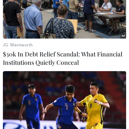
JG Wentworth
$30k In Debt Relief Scandal: What Financial
Institutions Quietly Conceal
"Vụ cháy ở công ty Rạng Đông đã bị đẩy
lên ngoài tầm kiểm soát"
13/09/2019 10:46