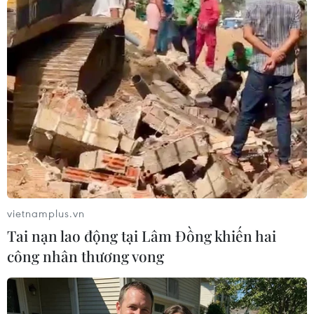
Ông Bổng cho biết thêm, hiện nay, Bộ Tư lệnh
Thủ đô vẫn tiếp tục duy trì 4 lực lượng bao gồm
kiểm soát quân sự, công binh, bộ đội hoá học và
dân quân tự vệ tại khu vực Rạng Đông./.
(Vietnam+)
vietnamplus.vn
Tai nạn lao động tại Lâm Đồng khiến hai
công nhân thương vong