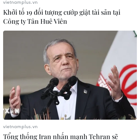
vietnamplus.vn
Khởi tố 19 đối tượng cướp giật tài sản tại
Công ty Tân Huê Viên
Vụ Rạng Đông: Đã rải hóa chất chống phát
tán, lan tỏa thủy ngân
14/09/2019 02:59
Binh chủng Hóa học đã rải 3,7 tấn hóa chất chống phát
tán, lan tỏa thủy ngân ra môi trường bên ngoài trên diện
tích 2.500m2 và phối hợp dọn dẹp hiện trường, giải
phóng mặt bằng...
vietnamplus.vn
Tổng thống Iran nhấn mạnh Tehran sẽ