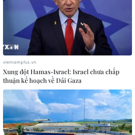
Một số nơi ở Hà Nội xuất hiện mưa đá
trong trận mưa cực lớn tối 20/4
21/04/2024 00:14
Trong trận mưa lớn xảy ra tối 20/4, một số nơi như ở
huyện Mỹ Đức, khu vực Hồ Tây, người dân phản ánh đã
vietnamplus.vn
xuất hiện mưa đá.
Xung đột Hamas-Israel: Israel chưa chấp
thuận kế hoạch về Dải Gaza