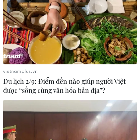
Thời tiết ngày 5/8: Bắc Bộ tiếp tục
mưa lớn, nguy cơ lũ quét và sạt lở đất
gia tăng
04/08/2026 23:08
Italy: Hai trận động đất liên tiếp làm
rung chuyển khu vực gần tháp
nghiêng Pisa
vietnamplus.vn
04/08/2026 22:41
Du lịch 2/9: Điểm đến nào giúp người Việt
được “sống cùng văn hóa bản địa”?
Pháp ghi nhận tháng 7 nóng nhất
trong lịch sử
04/08/2026 15:17
Nguy cơ vỡ đê bao sông Hậu, Cần