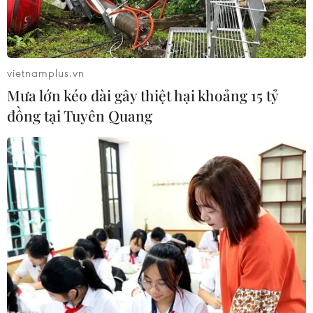
vietnamplus.vn
Mưa lớn kéo dài gây thiệt hại khoảng 15 tỷ
đồng tại Tuyên Quang
Mưa đá dữ dội trút xuống tại một số địa bàn của huyện Văn
Bàn (tỉnh Lào Cai). (Ảnh: TTXVN phát)
Khoảng 18h30 ngày 24/4, mưa rào kèm mưa đá
dữ dội bất ngờ trút xuống tỉnh Lào Cai.