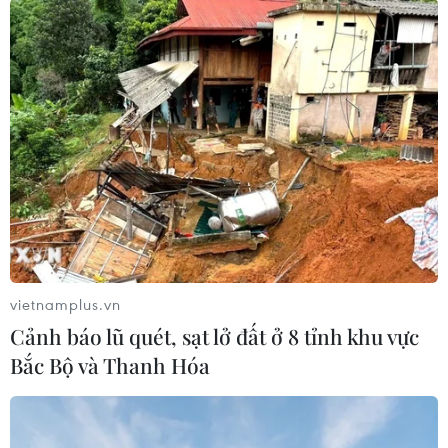
vietnamplus.vn
#Lào Cai
#mưa đá
#mưa rào
#thời tiết cực đoan
Cảnh báo lũ quét, sạt lở đất ở 8 tỉnh khu vực
#thiệt hại
#cây cối
#hoa màu
Lào Cai
Bắc Bộ và Thanh Hóa