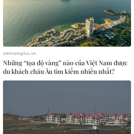
vietnamplus.vn
Những “tọa độ vàng” nào của Việt Nam được
du khách châu Âu tìm kiếm nhiều nhất?
TIN CÙNG CHUYÊN MỤC
Cảnh báo lũ quét, sạt lở đất ở 8 tỉnh
khu vực Bắc Bộ và Thanh Hóa
06/08/2026 03:47
Mưa lớn kéo dài gây thiệt hại khoảng