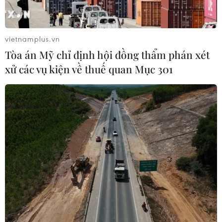
lăn
04/08/2026 09:06
vietnamplus.vn
Tòa án Mỹ chỉ định hội đồng thẩm phán xét
Xem thêm
xử các vụ kiện về thuế quan Mục 301
CƠ QUAN CHỦ QUẢN: THÔNG TẤN XÃ VIỆT NAM
Tổng Biên tập: TRẦN TIẾN DUẨN
Phó Tổng Biên tập: NGUYỄN THỊ TÁM, KHÚC THANH
THỦY
Sở hữu trí tuệ
Quy định sử dụng