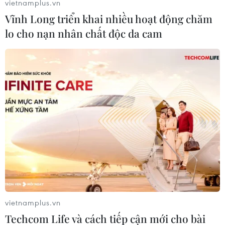
vietnamplus.vn
cơ quan chức năng khuyến cáo người dân cần
Vĩnh Long triển khai nhiều hoạt động chăm
chủ động phòng tránh các dạng thời tiết cực
lo cho nạn nhân chất độc da cam
đoan gây hại./.
vietnamplus.vn
Techcom Life và cách tiếp cận mới cho bài