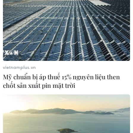
vietnamplus.vn
Mỹ chuẩn bị áp thuế 15% nguyên liệu then
chốt sản xuất pin mặt trời