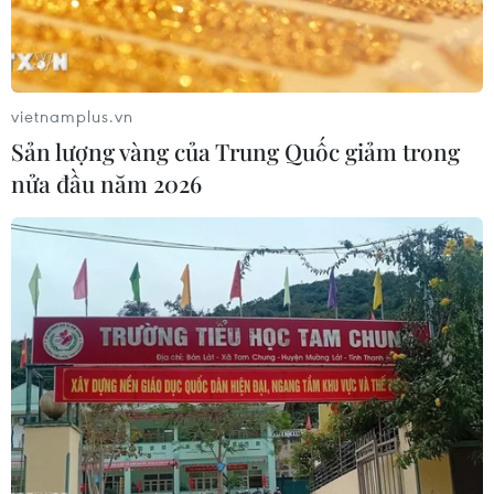
vietnamplus.vn
Sản lượng vàng của Trung Quốc giảm trong
nửa đầu năm 2026
Thanh Hóa: Dông, lốc kèm mưa đá gây
thiệt hại nhiều nhà của người dân
17/04/2024 14:15
Một trận dông lốc, kèm mưa đá vừa xảy ra tại huyện
Mường Lát, tỉnh Thanh Hóa, làm hơn 40 nhà dân bị tốc
mái và gây thiệt hại hoa màu của người dân.